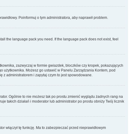
eprawidłowy. Poinformuj o tym administratora, aby naprawił problem.
stall the language pack you need. If the language pack does not exist, feel
ytkownika, zazwyczaj w formie gwiazdek, bloczków czy kropek, pokazujących
ażdego użytkownika. Możesz go ustawić w Panelu Zarządzania Kontem, pod
ię z administratorem i zapytaj czym to jest spowodowane.
rator. Ogólnie to nie możesz tak po prostu zmienić wyglądu żadnych rang na
uje takich działań i moderator lub administrator po prostu obniży Twój licznik
ator włączył tę funkcję. Ma to zabezpieczać przed nieprawidłowym