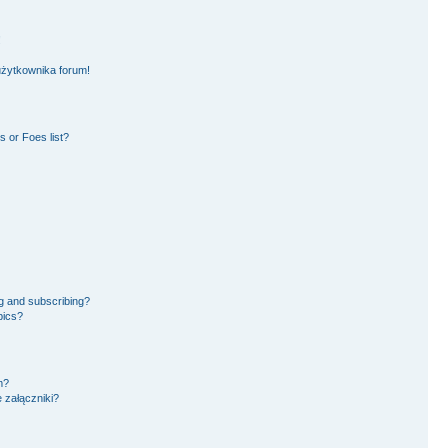
!
użytkownika forum!
 or Foes list?
g and subscribing?
pics?
m?
 załączniki?