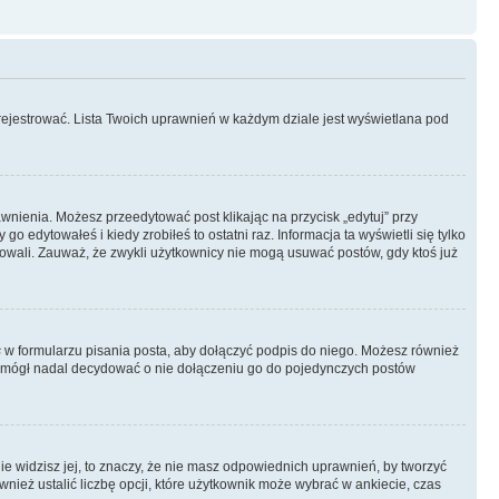
rejestrować. Lista Twoich uprawnień w każdym dziale jest wyświetlana pod
rawnienia. Możesz przeedytować post klikając na przycisk „edytuj” przy
 edytowałeś i kiedy zrobiłeś to ostatni raz. Informacja ta wyświetli się tylko
ytowali. Zauważ, że zwykli użytkownicy nie mogą usuwać postów, gdy ktoś już
s
w formularzu pisania posta, aby dołączyć podpis do niego. Możesz również
 mógł nadal decydować o nie dołączeniu go do pojedynczych postów
nie widzisz jej, to znaczy, że nie masz odpowiednich uprawnień, by tworzyć
wnież ustalić liczbę opcji, które użytkownik może wybrać w ankiecie, czas