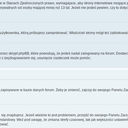
ce w Stanach Zjednoczonych prawo, wymagajace, aby strony internetowe mogące pote
ywatnych od osoby mającej mniej niż 13 lat. Jeżeli nie jesteś pewien, czy to dot
użytkownika, którą próbujesz zarejestrować. Właściciel strony mógł też zablokować 
zez skrypt phpBB, które powodują, że jesteś nadal zalogowany na forum. Dostarczaj
my z (wy)logowaniem się, usunięcie ciasteczek może pomóc.
 zapisywane w bazie danych forum. Żeby je zmienić, zajrzyj do swojego Panelu Zar
rej się znajdujesz. Jeżeli właśnie to jest problemem, przejdź do swojego Panelu Z
dardowy. Weź pod uwagę, że zmiana strefy czasowej, tak jak większości ustawień
rować.