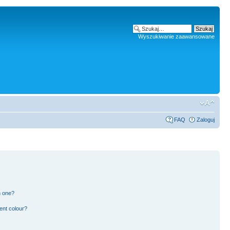
Wyszukiwanie zaawansowane
FAQ
Zaloguj
n one?
ent colour?