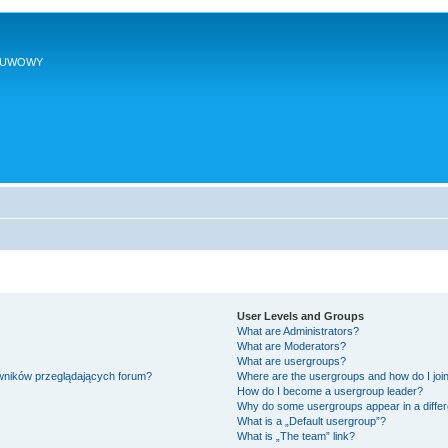
SUWOWY
User Levels and Groups
What are Administrators?
What are Moderators?
What are usergroups?
owników przeglądających forum?
Where are the usergroups and how do I joi
How do I become a usergroup leader?
Why do some usergroups appear in a differ
What is a „Default usergroup”?
What is „The team” link?