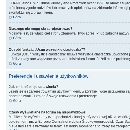
COPPA, albo Child Online Privacy and Protection Act of 1998, to obowiązują
piśmienną zgodę rodziców lub prawnych opiekunów na zbieranie informacji pr
skontaktuj się z prawnikiem.
Góra
Dlaczego nie mogę się zarejestrować?
Możliwe jest, że właściciel strony zbanował Twój adres IP lub zabronił nazwy 
Góra
Co robi funkcja „Usuń wszystkie ciasteczka”?
Funkcja „Usuń wszystkie ciasteczka” usuwa wszystkie ciasteczka utworzone pr
jeżeli zostały one włączone przez administratora forum. Jeżeli masz proble
Góra
Preferencje i ustawienia użytkowników
Jak zmienić moje ustawienia?
Jeżeli jesteś zarejestrowanym użytkownikiem, wszystkie Twoje ustawienia są
panel pozwoli Ci zmienić swoje ustawienia i preferencje.
Góra
Czasy wyświetlane na forum są nieprawidłowe!
Możliwe, że wyświetlany czas pochodzi z innej strefy czasowej niż ta, w któ
położeniem, np. w Europie Centralnej wybierz Środkowoeuropejski Czas Stan
nie jesteś zarejestrowany, to teraz jest dobry moment na to, żeby się zarejest