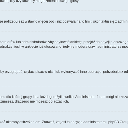
ydować, czy użytkownicy mogą zmieniać swoje głosy.
 że potrzebujesz wstawić więcej opcji niż pozwala na to limit, skontaktuj się z admin
eratorów lub administratorów. Aby edytować ankietę, przejdź do edycji pierwszego 
Jednakże, jeśli w ankiecie już głosowano, jedynie moderatorzy i administratorzy m
Aby przeglądać, czytać, pisać w nich lub wykonywać inne operacje, potrzebujesz 
 dla każdej grupy i dla każdego użytkownika. Administrator forum mógł nie zezwo
rozumiesz, dlaczego nie możesz dołączać ich.
tać ukarany ostrzeżeniem. Zauważ, że jest to decyzja administratora i phpBB Grou