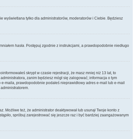
ie wyświetlana tylko dla administratorów, moderatorów i Ciebie. Będziesz
mniałem hasła
. Postępuj zgodnie z instrukcjami, a prawdopodobnie niedługo
informowałeś skrypt w czasie rejestracji, że masz mniej niż 13 lat, to
 administratora, zanim będziesz mógł się zalogować; informacja o tym
ego e-maila, prawdopodobnie podałeś nieprawidłowy adres e-mail lub e-mail
 administratorem.
az. Możliwe też, że administrator deaktywował lub usunął Twoje konto z
stąpiło, spróbuj zarejestrować się jeszcze raz i być bardziej zaangażowanym