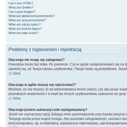
Can I use HTML?
What are Smilies?
Can I post images?
What are global announcements?
What are announcements?
What are sticky topics?
What are locked topics?
What are topic icons?
Problemy z logowaniem i rejestracją
Dlaczego nie mogę się zalogować?
Powodów może być kilka. Po pierwsze: Czy w ogóle zarejestrowałeś się na tym 
upewnij się, że Twoja nazwa użytkownika i Twoje hasło są prawidłowe. Jeżeli
Góra
Dlaczego w ogóle muszę się rejestrować?
Możliwe, że nie musisz, to od administratora forum zależy, czy aby pisać wia
prywatnych wiadomości i e-maili do innych użytkowników, należenie do grup u
Góra
Dlaczego jestem automatycznie wylogowywany?
Jeżeli nie zaznaczysz opcji
Zaloguj mnie automatycznie przy każdej wizycie
w
Twojego konta przez kogoś innego. Aby pozostać zalogowanym, zaznacz opcję
kimś komputera, np. w bibliotece, kawiarence internetowej, sali komputerowej w 