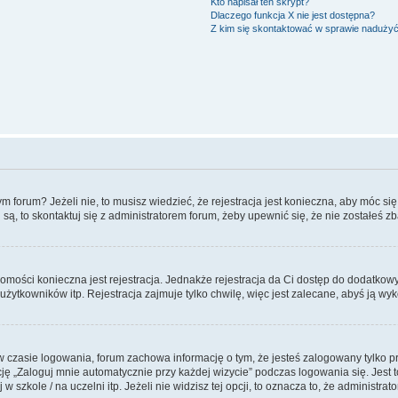
Kto napisał ten skrypt?
Dlaczego funkcja X nie jest dostępna?
Z kim się skontaktować w sprawie naduży
forum? Jeżeli nie, to musisz wiedzieć, że rejestracja jest konieczna, aby móc się 
 są, to skontaktuj się z administratorem forum, żeby upewnić się, że nie zostałeś
domości konieczna jest rejestracja. Jednakże rejestracja da Ci dostęp do dodatkow
żytkowników itp. Rejestracja zajmuje tylko chwilę, więc jest zalecane, abyś ją wyk
 czasie logowania, forum zachowa informację o tym, że jesteś zalogowany tylko p
 „Zaloguj mnie automatycznie przy każdej wizycie” podczas logowania się. Jest to
szkole / na uczelni itp. Jeżeli nie widzisz tej opcji, to oznacza to, że administrato