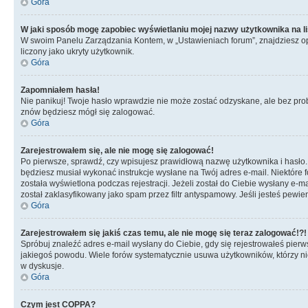
Góra
W jaki sposób mogę zapobiec wyświetlaniu mojej nazwy użytkownika na l
W swoim Panelu Zarządzania Kontem, w „Ustawieniach forum”, znajdziesz o
liczony jako ukryty użytkownik.
Góra
Zapomniałem hasła!
Nie panikuj! Twoje hasło wprawdzie nie może zostać odzyskane, ale bez prob
znów będziesz mógł się zalogować.
Góra
Zarejestrowałem się, ale nie mogę się zalogować!
Po pierwsze, sprawdź, czy wpisujesz prawidłową nazwę użytkownika i hasło. Jeś
będziesz musiał wykonać instrukcje wysłane na Twój adres e-mail. Niektóre 
została wyświetlona podczas rejestracji. Jeżeli został do Ciebie wysłany e-
został zaklasyfikowany jako spam przez filtr antyspamowy. Jeśli jesteś pewie
Góra
Zarejestrowałem się jakiś czas temu, ale nie mogę się teraz zalogować!?!
Spróbuj znaleźć adres e-mail wysłany do Ciebie, gdy się rejestrowałeś pierw
jakiegoś powodu. Wiele forów systematycznie usuwa użytkowników, którzy nic 
w dyskusje.
Góra
Czym jest COPPA?