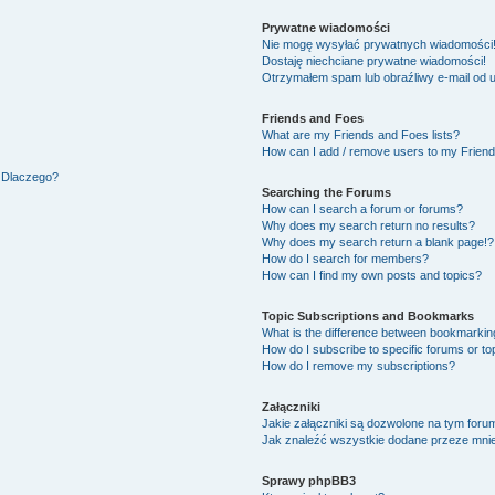
Prywatne wiadomości
Nie mogę wysyłać prywatnych wiadomości
Dostaję niechciane prywatne wiadomości!
Otrzymałem spam lub obraźliwy e-mail od 
Friends and Foes
What are my Friends and Foes lists?
How can I add / remove users to my Friends
. Dlaczego?
Searching the Forums
How can I search a forum or forums?
Why does my search return no results?
Why does my search return a blank page!?
How do I search for members?
How can I find my own posts and topics?
Topic Subscriptions and Bookmarks
What is the difference between bookmarkin
How do I subscribe to specific forums or to
How do I remove my subscriptions?
Załączniki
Jakie załączniki są dozwolone na tym foru
Jak znaleźć wszystkie dodane przeze mnie
Sprawy phpBB3