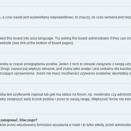
o, a czas nadal jest wyświetlany nieprawidłowo, to znaczy, że czas serwera jest ni
ted this board into your language. Try asking the board administrator if they can in
website (see link at the bottom of board pages).
nika w czasie przeglądania postów. Jeden z nich to obrazki związane z rangą uż
m. Drugi, zazwyczaj większy obrazek, jest znany jako avatar i jest unikalny dla k
rczające uprawnienia. Jeżeli nie masz możliwości używania avatarów, skontaktuj s
w ten użytkownik napisał lub jaki ma status na forum, np. moderator czy administ
żeby zwiększyć swój licznik postów i przez to swoją rangę. Większość forów nie toler
 zalogować. Dlaczego?
w przez wbudowany formularz wysyłania e-maili i to tylko wtedy, jeżeli administr