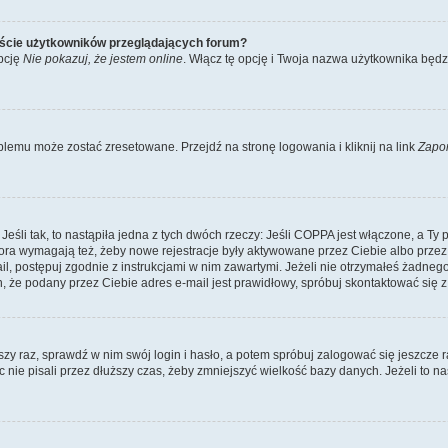
iście użytkowników przeglądających forum?
pcję
Nie pokazuj, że jestem online
. Włącz tę opcję i Twoja nazwa użytkownika będz
lemu może zostać zresetowane. Przejdź na stronę logowania i kliknij na link
Zapo
li tak, to nastąpiła jedna z tych dwóch rzeczy: Jeśli COPPA jest włączone, a Ty po
fora wymagają też, żeby nowe rejestracje były aktywowane przez Ciebie albo przez
mail, postępuj zgodnie z instrukcjami w nim zawartymi. Jeżeli nie otrzymałeś żadn
n, że podany przez Ciebie adres e-mail jest prawidłowy, spróbuj skontaktować się z
szy raz, sprawdź w nim swój login i hasło, a potem spróbuj zalogować się jeszcze r
nie pisali przez dłuższy czas, żeby zmniejszyć wielkość bazy danych. Jeżeli to na