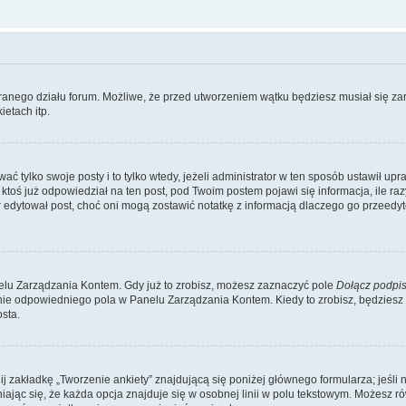
branego działu forum. Możliwe, że przed utworzeniem wątku będziesz musiał się za
etach itp.
ć tylko swoje posty i to tylko wtedy, jeżeli administrator w ten sposób ustawił up
oś już odpowiedział na ten post, pod Twoim postem pojawi się informacja, ile razy go
ator edytował post, choć oni mogą zostawić notatkę z informacją dlaczego go przeed
lu Zarządzania Kontem. Gdy już to zrobisz, możesz zaznaczyć pole
Dołącz podpi
ie odpowiedniego pola w Panelu Zarządzania Kontem. Kiedy to zrobisz, będziesz
sta.
nij zakładkę „Tworzenie ankiety” znajdującą się poniżej głównego formularza; jeśli 
ając się, że każda opcja znajduje się w osobnej linii w polu tekstowym. Możesz ró