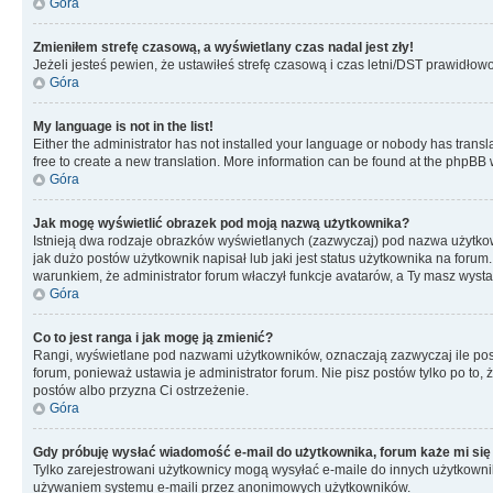
Góra
Zmieniłem strefę czasową, a wyświetlany czas nadal jest zły!
Jeżeli jesteś pewien, że ustawiłeś strefę czasową i czas letni/DST prawidłow
Góra
My language is not in the list!
Either the administrator has not installed your language or nobody has transla
free to create a new translation. More information can be found at the phpBB 
Góra
Jak mogę wyświetlić obrazek pod moją nazwą użytkownika?
Istnieją dwa rodzaje obrazków wyświetlanych (zazwyczaj) pod nazwa użytkow
jak dużo postów użytkownik napisał lub jaki jest status użytkownika na foru
warunkiem, że administrator forum właczył funkcje avatarów, a Ty masz wysta
Góra
Co to jest ranga i jak mogę ją zmienić?
Rangi, wyświetlane pod nazwami użytkowników, oznaczają zazwyczaj ile postó
forum, ponieważ ustawia je administrator forum. Nie pisz postów tylko po to, 
postów albo przyzna Ci ostrzeżenie.
Góra
Gdy próbuję wysłać wiadomość e-mail do użytkownika, forum każe mi się
Tylko zarejestrowani użytkownicy mogą wysyłać e-maile do innych użytkownikó
używaniem systemu e-maili przez anonimowych użytkowników.