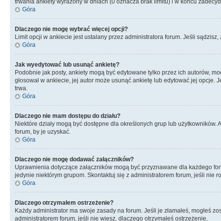
trwania ankiety wyrażony w dniach (0 oznacza brak limitu) i w końcu zadec
Góra
Dlaczego nie mogę wybrać więcej opcji?
Limit opcji w ankiecie jest ustalany przez administratora forum. Jeśli sądzisz,
Góra
Jak wyedytować lub usunąć ankietę?
Podobnie jak posty, ankiety mogą być edytowane tylko przez ich autorów, mod
głosował w ankiecie, jej autor może usunąć ankietę lub edytować jej opcje. 
trwa.
Góra
Dlaczego nie mam dostępu do działu?
Niektóre działy mogą być dostępne dla określonych grup lub użytkowników. 
forum, by je uzyskać.
Góra
Dlaczego nie mogę dodawać załączników?
Uprawnienia dotyczące załączników mogą być przyznawane dla każdego forum,
jedynie niektórym grupom. Skontaktuj się z administratorem forum, jeśli nie 
Góra
Dlaczego otrzymałem ostrzeżenie?
Każdy administrator ma swoje zasady na forum. Jeśli je złamałeś, mogłeś zos
administratorem forum, jeśli nie wiesz, dlaczego otrzymałeś ostrzeżenie.