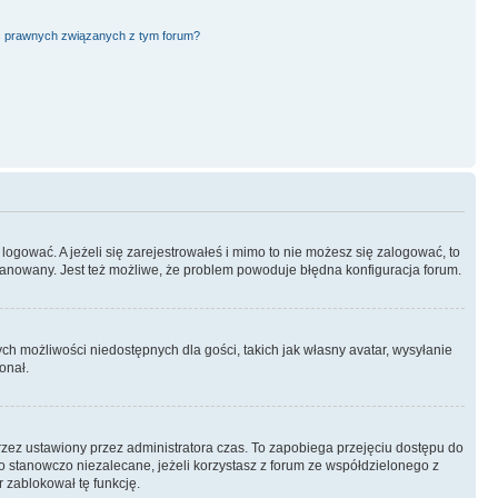
ć prawnych związanych z tym forum?
logować. A jeżeli się zarejestrowałeś i mimo to nie możesz się zalogować, to
 zbanowany. Jest też możliwe, że problem powoduje błędna konfiguracja forum.
ych możliwości niedostępnych dla gości, takich jak własny avatar, wysyłanie
onał.
rzez ustawiony przez administratora czas. To zapobiega przejęciu dostępu do
 stanowczo niezalecane, jeżeli korzystasz z forum ze współdzielonego z
r zablokował tę funkcję.