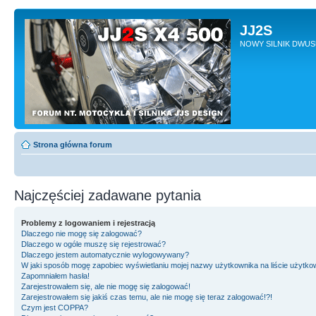
JJ2S
NOWY SILNIK DWU
Strona główna forum
Najczęściej zadawane pytania
Problemy z logowaniem i rejestracją
Dlaczego nie mogę się zalogować?
Dlaczego w ogóle muszę się rejestrować?
Dlaczego jestem automatycznie wylogowywany?
W jaki sposób mogę zapobiec wyświetlaniu mojej nazwy użytkownika na liście użytk
Zapomniałem hasła!
Zarejestrowałem się, ale nie mogę się zalogować!
Zarejestrowałem się jakiś czas temu, ale nie mogę się teraz zalogować!?!
Czym jest COPPA?