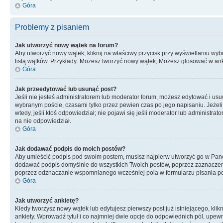
Góra
Problemy z pisaniem
Jak utworzyć nowy wątek na forum?
Aby utworzyć nowy wątek, kliknij na właściwy przycisk przy wyświetlaniu wy
listą wątków. Przykłady: Możesz tworzyć nowy wątek, Możesz głosować w anki
Góra
Jak przeedytować lub usunąć post?
Jeśli nie jesteś administratorem lub moderator forum, możesz edytować i usuwa
wybranym poście, czasami tylko przez pewien czas po jego napisaniu. Jeżeli kt
wtedy, jeśli ktoś odpowiedział; nie pojawi się jeśli moderator lub administr
na nie odpowiedział.
Góra
Jak dodawać podpis do moich postów?
Aby umieścić podpis pod swoim postem, musisz najpierw utworzyć go w Pane
dodawać podpis domyślnie do wszystkich Twoich postów, poprzez zaznaczen
poprzez odznaczanie wspomnianego wcześniej pola w formularzu pisania po
Góra
Jak utworzyć ankietę?
Kiedy tworzysz nowy wątek lub edytujesz pierwszy post już istniejącego, klik
ankiety. Wprowadź tytuł i co najmniej dwie opcje do odpowiednich pól, upewni