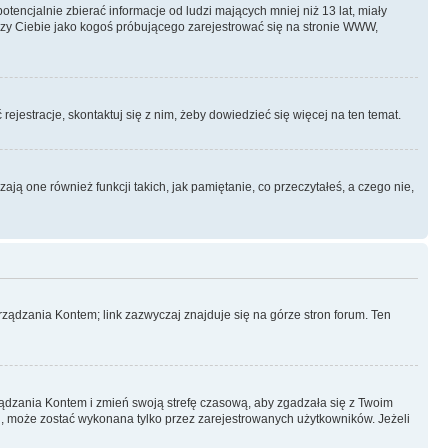
ncjalnie zbierać informacje od ludzi mających mniej niż 13 lat, miały
yczy Ciebie jako kogoś próbującego zarejestrować się na stronie WWW,
rejestracje, skontaktuj się z nim, żeby dowiedzieć się więcej na ten temat.
ą one również funkcji takich, jak pamiętanie, co przeczytałeś, a czego nie,
ządzania Kontem; link zazwyczaj znajduje się na górze stron forum. Ten
arządzania Kontem i zmień swoją strefę czasową, aby zgadzała się z Twoim
, może zostać wykonana tylko przez zarejestrowanych użytkowników. Jeżeli