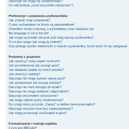
Dlaczego nie mogę się zarejestrować?
Co robi funkcja „Usuń wszystkie ciasteczka”?
Preferencje i ustawienia użytkowników
Jak zmienić moje ustawienia?
Czasy wyświetlane na forum są nieprawidłowe!
Zmieniłem strefę czasową, a wyświetlany czas nadal jest zły!
My language is not in the list!
Jak mogę wyświetlić obrazek pod moją nazwą użytkownika?
Co to jest ranga i jak mogę ją zmienić?
Gdy próbuję wysłać wiadomość e-mail do użytkownika, forum każe mi się zalogować
Problemy z pisaniem
Jak utworzyć nowy wątek na forum?
Jak przeedytować lub usunąć post?
Jak dodawać podpis do moich postów?
Jak utworzyć ankietę?
Dlaczego nie mogę wybrać więcej opcji?
Jak wyedytować lub usunąć ankietę?
Dlaczego nie mam dostępu do działu?
Dlaczego nie mogę dodawać załączników?
Dlaczego otrzymałem ostrzeżenie?
Jak mogę zgłosiś posty moderatorowi?
Do czego służy przycisk „Zapisz” w widoku tworzenia wątku?
Dlaczego mój post musi być zaakceptowany?
Jak mogę przesunąć swój wątek w górę?
Formatowanie i rodzaje wątków
Czym jest BBCode?