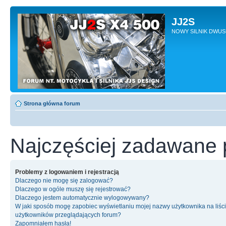
JJ2S
NOWY SILNIK DWU
Strona główna forum
Najczęściej zadawane 
Problemy z logowaniem i rejestracją
Dlaczego nie mogę się zalogować?
Dlaczego w ogóle muszę się rejestrować?
Dlaczego jestem automatycznie wylogowywany?
W jaki sposób mogę zapobiec wyświetlaniu mojej nazwy użytkownika na liśc
użytkowników przeglądających forum?
Zapomniałem hasła!