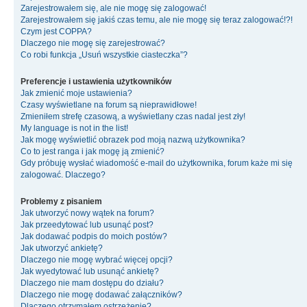
Zarejestrowałem się, ale nie mogę się zalogować!
Zarejestrowałem się jakiś czas temu, ale nie mogę się teraz zalogować!?!
Czym jest COPPA?
Dlaczego nie mogę się zarejestrować?
Co robi funkcja „Usuń wszystkie ciasteczka”?
Preferencje i ustawienia użytkowników
Jak zmienić moje ustawienia?
Czasy wyświetlane na forum są nieprawidłowe!
Zmieniłem strefę czasową, a wyświetlany czas nadal jest zły!
My language is not in the list!
Jak mogę wyświetlić obrazek pod moją nazwą użytkownika?
Co to jest ranga i jak mogę ją zmienić?
Gdy próbuję wysłać wiadomość e-mail do użytkownika, forum każe mi się
zalogować. Dlaczego?
Problemy z pisaniem
Jak utworzyć nowy wątek na forum?
Jak przeedytować lub usunąć post?
Jak dodawać podpis do moich postów?
Jak utworzyć ankietę?
Dlaczego nie mogę wybrać więcej opcji?
Jak wyedytować lub usunąć ankietę?
Dlaczego nie mam dostępu do działu?
Dlaczego nie mogę dodawać załączników?
Dlaczego otrzymałem ostrzeżenie?