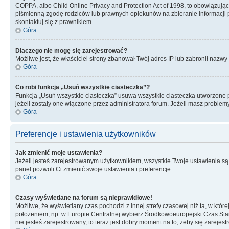
COPPA, albo Child Online Privacy and Protection Act of 1998, to obowiązują
piśmienną zgodę rodziców lub prawnych opiekunów na zbieranie informacji pr
skontaktuj się z prawnikiem.
Góra
Dlaczego nie mogę się zarejestrować?
Możliwe jest, że właściciel strony zbanował Twój adres IP lub zabronił nazwy 
Góra
Co robi funkcja „Usuń wszystkie ciasteczka”?
Funkcja „Usuń wszystkie ciasteczka” usuwa wszystkie ciasteczka utworzone pr
jeżeli zostały one włączone przez administratora forum. Jeżeli masz proble
Góra
Preferencje i ustawienia użytkowników
Jak zmienić moje ustawienia?
Jeżeli jesteś zarejestrowanym użytkownikiem, wszystkie Twoje ustawienia są
panel pozwoli Ci zmienić swoje ustawienia i preferencje.
Góra
Czasy wyświetlane na forum są nieprawidłowe!
Możliwe, że wyświetlany czas pochodzi z innej strefy czasowej niż ta, w któ
położeniem, np. w Europie Centralnej wybierz Środkowoeuropejski Czas Stan
nie jesteś zarejestrowany, to teraz jest dobry moment na to, żeby się zarejest