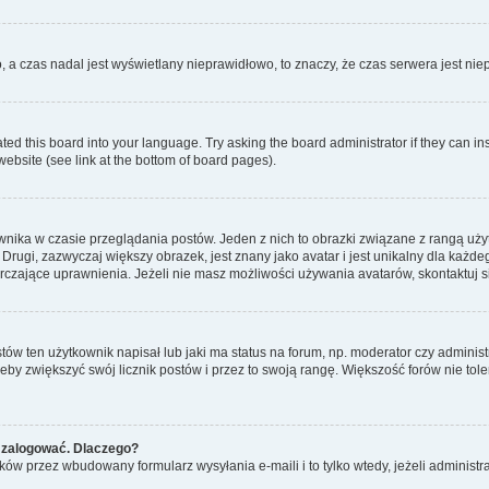
o, a czas nadal jest wyświetlany nieprawidłowo, to znaczy, że czas serwera jest ni
ted this board into your language. Try asking the board administrator if they can in
website (see link at the bottom of board pages).
nika w czasie przeglądania postów. Jeden z nich to obrazki związane z rangą uż
m. Drugi, zazwyczaj większy obrazek, jest znany jako avatar i jest unikalny dla k
rczające uprawnienia. Jeżeli nie masz możliwości używania avatarów, skontaktuj s
w ten użytkownik napisał lub jaki ma status na forum, np. moderator czy administ
żeby zwiększyć swój licznik postów i przez to swoją rangę. Większość forów nie toler
 zalogować. Dlaczego?
w przez wbudowany formularz wysyłania e-maili i to tylko wtedy, jeżeli administr