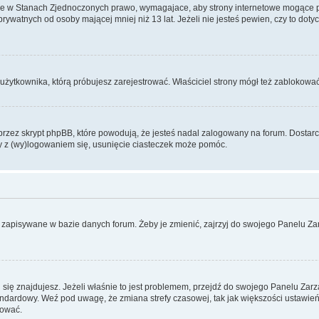
ce w Stanach Zjednoczonych prawo, wymagajace, aby strony internetowe mogące pote
ywatnych od osoby mającej mniej niż 13 lat. Jeżeli nie jesteś pewien, czy to dot
użytkownika, którą próbujesz zarejestrować. Właściciel strony mógł też zablokować 
zez skrypt phpBB, które powodują, że jesteś nadal zalogowany na forum. Dostarczaj
my z (wy)logowaniem się, usunięcie ciasteczek może pomóc.
 zapisywane w bazie danych forum. Żeby je zmienić, zajrzyj do swojego Panelu Zar
rej się znajdujesz. Jeżeli właśnie to jest problemem, przejdź do swojego Panelu Z
dardowy. Weź pod uwagę, że zmiana strefy czasowej, tak jak większości ustawień
rować.