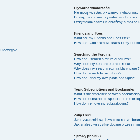
Prywatne wiadomości
Nie mogę wysyłać prywatnych wiadomości
Dostaję niechciane prywatne wiadomości!
Otrzymałem spam lub obraźliwy e-mail od 
Friends and Foes
What are my Friends and Foes lists?
How can I add / remove users to my Friends
. Dlaczego?
Searching the Forums
How can I search a forum or forums?
Why does my search return no results?
Why does my search return a blank page!?
How do I search for members?
How can I find my own posts and topics?
Topic Subscriptions and Bookmarks
What is the difference between bookmarkin
How do I subscribe to specific forums or to
How do I remove my subscriptions?
Załączniki
Jakie załączniki są dozwolone na tym foru
Jak znaleźć wszystkie dodane przeze mnie
Sprawy phpBB3