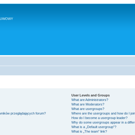
SUWOWY
User Levels and Groups
What are Administrators?
What are Moderators?
What are usergroups?
owników przeglądających forum?
Where are the usergroups and how do I joi
How do I become a usergroup leader?
Why do some usergroups appear in a differ
What is a „Default usergroup”?
What is „The team” link?