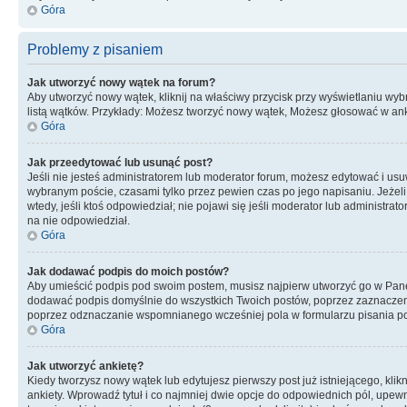
Góra
Problemy z pisaniem
Jak utworzyć nowy wątek na forum?
Aby utworzyć nowy wątek, kliknij na właściwy przycisk przy wyświetlaniu wy
listą wątków. Przykłady: Możesz tworzyć nowy wątek, Możesz głosować w anki
Góra
Jak przeedytować lub usunąć post?
Jeśli nie jesteś administratorem lub moderator forum, możesz edytować i usuwa
wybranym poście, czasami tylko przez pewien czas po jego napisaniu. Jeżeli kt
wtedy, jeśli ktoś odpowiedział; nie pojawi się jeśli moderator lub administr
na nie odpowiedział.
Góra
Jak dodawać podpis do moich postów?
Aby umieścić podpis pod swoim postem, musisz najpierw utworzyć go w Pane
dodawać podpis domyślnie do wszystkich Twoich postów, poprzez zaznaczen
poprzez odznaczanie wspomnianego wcześniej pola w formularzu pisania po
Góra
Jak utworzyć ankietę?
Kiedy tworzysz nowy wątek lub edytujesz pierwszy post już istniejącego, klik
ankiety. Wprowadź tytuł i co najmniej dwie opcje do odpowiednich pól, upewni