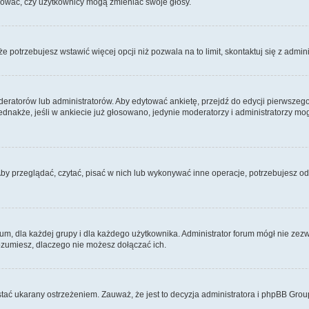
ydować, czy użytkownicy mogą zmieniać swoje głosy.
 że potrzebujesz wstawić więcej opcji niż pozwala na to limit, skontaktuj się z admin
eratorów lub administratorów. Aby edytować ankietę, przejdź do edycji pierwszego 
Jednakże, jeśli w ankiecie już głosowano, jedynie moderatorzy i administratorzy m
Aby przeglądać, czytać, pisać w nich lub wykonywać inne operacje, potrzebujesz 
 dla każdej grupy i dla każdego użytkownika. Administrator forum mógł nie zezwo
rozumiesz, dlaczego nie możesz dołączać ich.
tać ukarany ostrzeżeniem. Zauważ, że jest to decyzja administratora i phpBB Grou