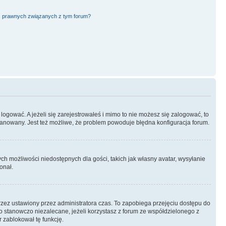
ć prawnych związanych z tym forum?
logować. A jeżeli się zarejestrowałeś i mimo to nie możesz się zalogować, to
 zbanowany. Jest też możliwe, że problem powoduje błędna konfiguracja forum.
ych możliwości niedostępnych dla gości, takich jak własny avatar, wysyłanie
onał.
rzez ustawiony przez administratora czas. To zapobiega przejęciu dostępu do
 stanowczo niezalecane, jeżeli korzystasz z forum ze współdzielonego z
r zablokował tę funkcję.