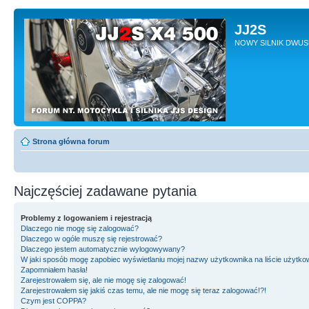
JJ2S
NOWY SILNIK DWU
Strona główna forum
Najczęściej zadawane pytania
Problemy z logowaniem i rejestracją
Dlaczego nie mogę się zalogować?
Dlaczego w ogóle muszę się rejestrować?
Dlaczego jestem automatycznie wylogowywany?
W jaki sposób mogę zapobiec wyświetlaniu mojej nazwy użytkownika na liście użytk
Zapomniałem hasła!
Zarejestrowałem się, ale nie mogę się zalogować!
Zarejestrowałem się jakiś czas temu, ale nie mogę się teraz zalogować!?!
Czym jest COPPA?