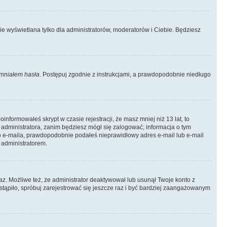
ie wyświetlana tylko dla administratorów, moderatorów i Ciebie. Będziesz
mniałem hasła
. Postępuj zgodnie z instrukcjami, a prawdopodobnie niedługo
informowałeś skrypt w czasie rejestracji, że masz mniej niż 13 lat, to
 administratora, zanim będziesz mógł się zalogować; informacja o tym
ego e-maila, prawdopodobnie podałeś nieprawidłowy adres e-mail lub e-mail
 administratorem.
az. Możliwe też, że administrator deaktywował lub usunął Twoje konto z
stąpiło, spróbuj zarejestrować się jeszcze raz i być bardziej zaangażowanym