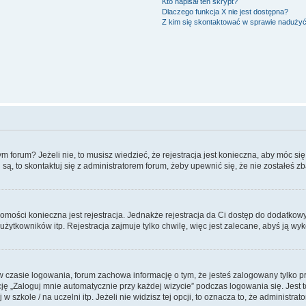
Kto napisał ten skrypt?
Dlaczego funkcja X nie jest dostępna?
Z kim się skontaktować w sprawie naduży
forum? Jeżeli nie, to musisz wiedzieć, że rejestracja jest konieczna, aby móc się 
 są, to skontaktuj się z administratorem forum, żeby upewnić się, że nie zostałeś
domości konieczna jest rejestracja. Jednakże rejestracja da Ci dostęp do dodatkow
żytkowników itp. Rejestracja zajmuje tylko chwilę, więc jest zalecane, abyś ją wyk
 czasie logowania, forum zachowa informację o tym, że jesteś zalogowany tylko p
 „Zaloguj mnie automatycznie przy każdej wizycie” podczas logowania się. Jest to
szkole / na uczelni itp. Jeżeli nie widzisz tej opcji, to oznacza to, że administrato