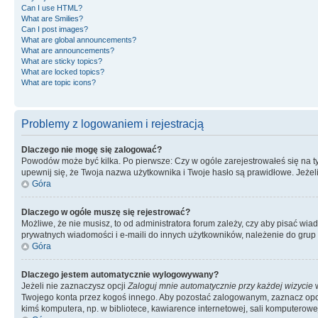
Can I use HTML?
What are Smilies?
Can I post images?
What are global announcements?
What are announcements?
What are sticky topics?
What are locked topics?
What are topic icons?
Problemy z logowaniem i rejestracją
Dlaczego nie mogę się zalogować?
Powodów może być kilka. Po pierwsze: Czy w ogóle zarejestrowałeś się na tym 
upewnij się, że Twoja nazwa użytkownika i Twoje hasło są prawidłowe. Jeżeli
Góra
Dlaczego w ogóle muszę się rejestrować?
Możliwe, że nie musisz, to od administratora forum zależy, czy aby pisać wia
prywatnych wiadomości i e-maili do innych użytkowników, należenie do grup u
Góra
Dlaczego jestem automatycznie wylogowywany?
Jeżeli nie zaznaczysz opcji
Zaloguj mnie automatycznie przy każdej wizycie
w
Twojego konta przez kogoś innego. Aby pozostać zalogowanym, zaznacz opcję
kimś komputera, np. w bibliotece, kawiarence internetowej, sali komputerowej w 