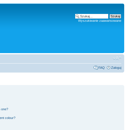
Wyszukiwanie zaawansowane
FAQ
Zaloguj
n one?
ent colour?