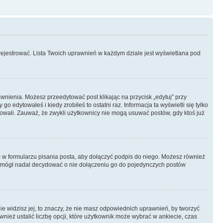
rejestrować. Lista Twoich uprawnień w każdym dziale jest wyświetlana pod
rawnienia. Możesz przeedytować post klikając na przycisk „edytuj” przy
 edytowałeś i kiedy zrobiłeś to ostatni raz. Informacja ta wyświetli się tylko
ytowali. Zauważ, że zwykli użytkownicy nie mogą usuwać postów, gdy ktoś już
s
w formularzu pisania posta, aby dołączyć podpis do niego. Możesz również
 mógł nadal decydować o nie dołączeniu go do pojedynczych postów
nie widzisz jej, to znaczy, że nie masz odpowiednich uprawnień, by tworzyć
wnież ustalić liczbę opcji, które użytkownik może wybrać w ankiecie, czas