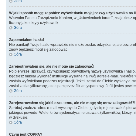
Góra
W jaki sposób mogę zapobiec wyświetlaniu mojej nazwy użytkownika na l
W swoim Panelu Zarządzania Kontem, w „Ustawieniach forum”, znajdziesz o
liczony jako ukryty użytkownik.
Góra
Zapomniałem hasła!
Nie panikuj! Twoje hasło wprawdzie nie może zostać odzyskane, ale bez prob
znów będziesz mógł się zalogować.
Góra
Zarejestrowałem się, ale nie mogę się zalogować!
Po pierwsze, sprawdź, czy wpisujesz prawidłową nazwę użytkownika i hasło. Jeś
będziesz musiał wykonać instrukcje wysłane na Twój adres e-mail. Niektóre 
została wyświetlona podczas rejestracji. Jeżeli został do Ciebie wysłany e-
został zaklasyfikowany jako spam przez filtr antyspamowy. Jeśli jesteś pewie
Góra
Zarejestrowałem się jakiś czas temu, ale nie mogę się teraz zalogować!?!
Spróbuj znaleźć adres e-mail wysłany do Ciebie, gdy się rejestrowałeś pierw
jakiegoś powodu. Wiele forów systematycznie usuwa użytkowników, którzy nic 
w dyskusje.
Góra
Czym jest COPPA?