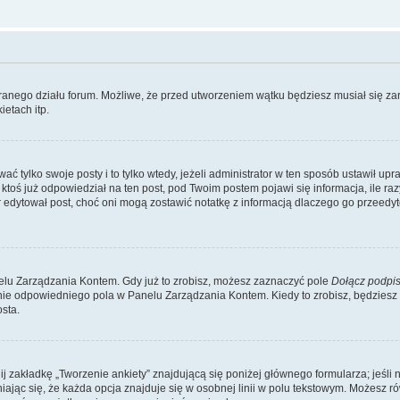
branego działu forum. Możliwe, że przed utworzeniem wątku będziesz musiał się za
etach itp.
ć tylko swoje posty i to tylko wtedy, jeżeli administrator w ten sposób ustawił up
oś już odpowiedział na ten post, pod Twoim postem pojawi się informacja, ile razy go
ator edytował post, choć oni mogą zostawić notatkę z informacją dlaczego go przeed
lu Zarządzania Kontem. Gdy już to zrobisz, możesz zaznaczyć pole
Dołącz podpi
ie odpowiedniego pola w Panelu Zarządzania Kontem. Kiedy to zrobisz, będziesz
sta.
nij zakładkę „Tworzenie ankiety” znajdującą się poniżej głównego formularza; jeśli 
ając się, że każda opcja znajduje się w osobnej linii w polu tekstowym. Możesz ró