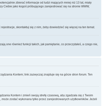
ncjalnie zbierać informacje od ludzi mających mniej niż 13 lat, miały
yczy Ciebie jako kogoś próbującego zarejestrować się na stronie WWW,
rejestracje, skontaktuj się z nim, żeby dowiedzieć się więcej na ten temat.
ą one również funkcji takich, jak pamiętanie, co przeczytałeś, a czego nie,
ządzania Kontem; link zazwyczaj znajduje się na górze stron forum. Ten
arządzania Kontem i zmień swoją strefę czasową, aby zgadzała się z Twoim
, może zostać wykonana tylko przez zarejestrowanych użytkowników. Jeżeli