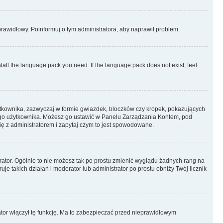
eprawidłowy. Poinformuj o tym administratora, aby naprawił problem.
stall the language pack you need. If the language pack does not exist, feel
ytkownika, zazwyczaj w formie gwiazdek, bloczków czy kropek, pokazujących
ażdego użytkownika. Możesz go ustawić w Panelu Zarządzania Kontem, pod
ię z administratorem i zapytaj czym to jest spowodowane.
rator. Ogólnie to nie możesz tak po prostu zmienić wyglądu żadnych rang na
uje takich działań i moderator lub administrator po prostu obniży Twój licznik
ator włączył tę funkcję. Ma to zabezpieczać przed nieprawidłowym