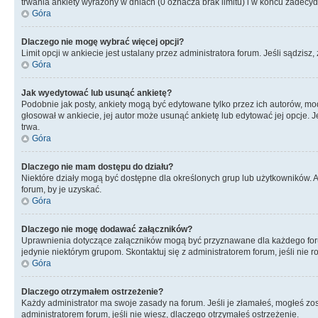
trwania ankiety wyrażony w dniach (0 oznacza brak limitu) i w końcu zadec
Góra
Dlaczego nie mogę wybrać więcej opcji?
Limit opcji w ankiecie jest ustalany przez administratora forum. Jeśli sądzisz,
Góra
Jak wyedytować lub usunąć ankietę?
Podobnie jak posty, ankiety mogą być edytowane tylko przez ich autorów, mod
głosował w ankiecie, jej autor może usunąć ankietę lub edytować jej opcje. 
trwa.
Góra
Dlaczego nie mam dostępu do działu?
Niektóre działy mogą być dostępne dla określonych grup lub użytkowników. 
forum, by je uzyskać.
Góra
Dlaczego nie mogę dodawać załączników?
Uprawnienia dotyczące załączników mogą być przyznawane dla każdego forum,
jedynie niektórym grupom. Skontaktuj się z administratorem forum, jeśli nie 
Góra
Dlaczego otrzymałem ostrzeżenie?
Każdy administrator ma swoje zasady na forum. Jeśli je złamałeś, mogłeś zos
administratorem forum, jeśli nie wiesz, dlaczego otrzymałeś ostrzeżenie.