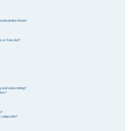
!
użytkownika forum!
 or Foes list?
g and subscribing?
pics?
m?
 załączniki?