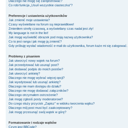
Dlaczego nie mogę się zarejestrować?
Co robi funkcja „Usuń wszystkie ciasteczka”?
Preferencje i ustawienia użytkowników
Jak zmienić moje ustawienia?
Czasy wyświetlane na forum są nieprawidłowe!
Zmieniłem strefę czasową, a wyświetlany czas nadal jest zły!
My language is not in the list!
Jak mogę wyświetlić obrazek pod moją nazwą użytkownika?
Co to jest ranga i jak mogę ją zmienić?
Gdy próbuję wysłać wiadomość e-mail do użytkownika, forum każe mi się zalogować
Problemy z pisaniem
Jak utworzyć nowy wątek na forum?
Jak przeedytować lub usunąć post?
Jak dodawać podpis do moich postów?
Jak utworzyć ankietę?
Dlaczego nie mogę wybrać więcej opcji?
Jak wyedytować lub usunąć ankietę?
Dlaczego nie mam dostępu do działu?
Dlaczego nie mogę dodawać załączników?
Dlaczego otrzymałem ostrzeżenie?
Jak mogę zgłosiś posty moderatorowi?
Do czego służy przycisk „Zapisz” w widoku tworzenia wątku?
Dlaczego mój post musi być zaakceptowany?
Jak mogę przesunąć swój wątek w górę?
Formatowanie i rodzaje wątków
Czym jest BBCode?