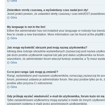
Góra
Zmieniłem strefę czasową, a wyświetlany czas nadal jest zły!
Jeżeli jesteś pewien, że ustawiłeś strefę czasową i czas letni/DST prawidłow
Góra
My language is not in the list!
Either the administrator has not installed your language or nobody has transla
free to create a new translation. More information can be found at the phpBB 
Góra
Jak mogę wyświetlić obrazek pod moją nazwą użytkownika?
Istnieją dwa rodzaje obrazków wyświetlanych (zazwyczaj) pod nazwa użytkow
jak dużo postów użytkownik napisał lub jaki jest status użytkownika na foru
warunkiem, że administrator forum właczył funkcje avatarów, a Ty masz wysta
Góra
Co to jest ranga i jak mogę ją zmienić?
Rangi, wyświetlane pod nazwami użytkowników, oznaczają zazwyczaj ile postó
forum, ponieważ ustawia je administrator forum. Nie pisz postów tylko po to, 
postów albo przyzna Ci ostrzeżenie.
Góra
Gdy próbuję wysłać wiadomość e-mail do użytkownika, forum każe mi się
Tylko zarejestrowani użytkownicy mogą wysyłać e-maile do innych użytkownikó
używaniem systemu e-maili przez anonimowych użytkowników.