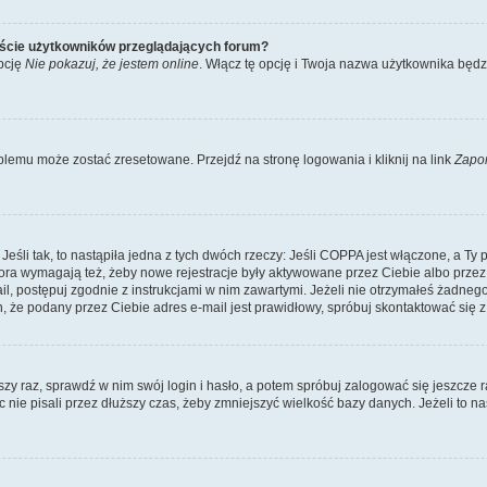
iście użytkowników przeglądających forum?
pcję
Nie pokazuj, że jestem online
. Włącz tę opcję i Twoja nazwa użytkownika będz
lemu może zostać zresetowane. Przejdź na stronę logowania i kliknij na link
Zapo
li tak, to nastąpiła jedna z tych dwóch rzeczy: Jeśli COPPA jest włączone, a Ty po
fora wymagają też, żeby nowe rejestracje były aktywowane przez Ciebie albo przez
mail, postępuj zgodnie z instrukcjami w nim zawartymi. Jeżeli nie otrzymałeś żadn
n, że podany przez Ciebie adres e-mail jest prawidłowy, spróbuj skontaktować się z
szy raz, sprawdź w nim swój login i hasło, a potem spróbuj zalogować się jeszcze r
nie pisali przez dłuższy czas, żeby zmniejszyć wielkość bazy danych. Jeżeli to na