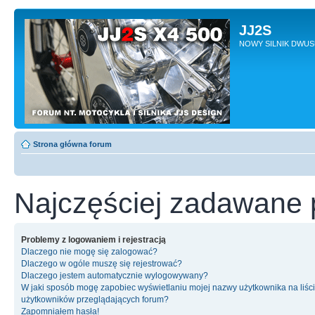
JJ2S
NOWY SILNIK DWU
Strona główna forum
Najczęściej zadawane 
Problemy z logowaniem i rejestracją
Dlaczego nie mogę się zalogować?
Dlaczego w ogóle muszę się rejestrować?
Dlaczego jestem automatycznie wylogowywany?
W jaki sposób mogę zapobiec wyświetlaniu mojej nazwy użytkownika na liśc
użytkowników przeglądających forum?
Zapomniałem hasła!