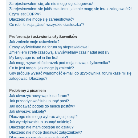
Zarejestrowałem się, ale nie mogę się zalogować!
Zarejestrowałem się jakiś czas temu, ale nie mogę się teraz zalogować!?!
Czym jest COPPA?
Dlaczego nie mogę się zarejestrować?
Co robi funkcja „Usuń wszystkie ciasteczka”?
Preferencje i ustawienia użytkowników
Jak zmienić moje ustawienia?
Czasy wyświetlane na forum są nieprawidłowe!
Zmieniłem strefę czasową, a wyświetlany czas nadal jest zły!
My language is not in the list!
Jak mogę wyświetlić obrazek pod moją nazwą użytkownika?
Co to jest ranga i jak mogę ją zmienić?
Gdy próbuję wysłać wiadomość e-mail do użytkownika, forum każe mi się
zalogować. Dlaczego?
Problemy z pisaniem
Jak utworzyć nowy wątek na forum?
Jak przeedytować lub usunąć post?
Jak dodawać podpis do moich postów?
Jak utworzyć ankietę?
Dlaczego nie mogę wybrać więcej opcji?
Jak wyedytować lub usunąć ankietę?
Dlaczego nie mam dostępu do działu?
Dlaczego nie mogę dodawać załączników?
Dlaczego otrzymałem ostrzeżenie?