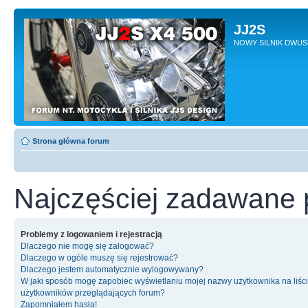
JJ2S
NOWY SILNIK DWU
Strona główna forum
Najczęściej zadawane 
Problemy z logowaniem i rejestracją
Dlaczego nie mogę się zalogować?
Dlaczego w ogóle muszę się rejestrować?
Dlaczego jestem automatycznie wylogowywany?
W jaki sposób mogę zapobiec wyświetlaniu mojej nazwy użytkownika na liśc
użytkowników przeglądających forum?
Zapomniałem hasła!