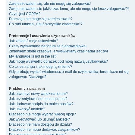
Zarejestrowałem się, ale nie mogę się zalogować!
Zarejestrowałem się jakiś czas temu, ale nie mogę się teraz zalogować!?!
Czym jest COPPA?
Dlaczego nie mogę się zarejestrować?
Co robi funkcja „Usuń wszystkie ciasteczka”?
Preferencje i ustawienia użytkowników
Jak zmienić moje ustawienia?
Czasy wyświetlane na forum są nieprawidłowe!
Zmieniłem strefę czasową, a wyświetlany czas nadal jest zły!
My language is not in the list!
Jak mogę wyświetlić obrazek pod moją nazwą użytkownika?
Co to jest ranga i jak mogę ją zmienić?
Gdy próbuję wysłać wiadomość e-mail do użytkownika, forum każe mi się
zalogować. Dlaczego?
Problemy z pisaniem
Jak utworzyć nowy wątek na forum?
Jak przeedytować lub usunąć post?
Jak dodawać podpis do moich postów?
Jak utworzyć ankietę?
Dlaczego nie mogę wybrać więcej opcji?
Jak wyedytować lub usunąć ankietę?
Dlaczego nie mam dostępu do działu?
Dlaczego nie mogę dodawać załączników?
Dlaczego otrzymałem ostrzeżenie?