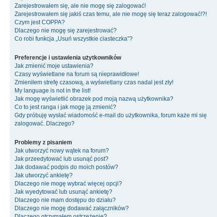
Zarejestrowałem się, ale nie mogę się zalogować!
Zarejestrowałem się jakiś czas temu, ale nie mogę się teraz zalogować!?!
Czym jest COPPA?
Dlaczego nie mogę się zarejestrować?
Co robi funkcja „Usuń wszystkie ciasteczka”?
Preferencje i ustawienia użytkowników
Jak zmienić moje ustawienia?
Czasy wyświetlane na forum są nieprawidłowe!
Zmieniłem strefę czasową, a wyświetlany czas nadal jest zły!
My language is not in the list!
Jak mogę wyświetlić obrazek pod moją nazwą użytkownika?
Co to jest ranga i jak mogę ją zmienić?
Gdy próbuję wysłać wiadomość e-mail do użytkownika, forum każe mi się
zalogować. Dlaczego?
Problemy z pisaniem
Jak utworzyć nowy wątek na forum?
Jak przeedytować lub usunąć post?
Jak dodawać podpis do moich postów?
Jak utworzyć ankietę?
Dlaczego nie mogę wybrać więcej opcji?
Jak wyedytować lub usunąć ankietę?
Dlaczego nie mam dostępu do działu?
Dlaczego nie mogę dodawać załączników?
Dlaczego otrzymałem ostrzeżenie?