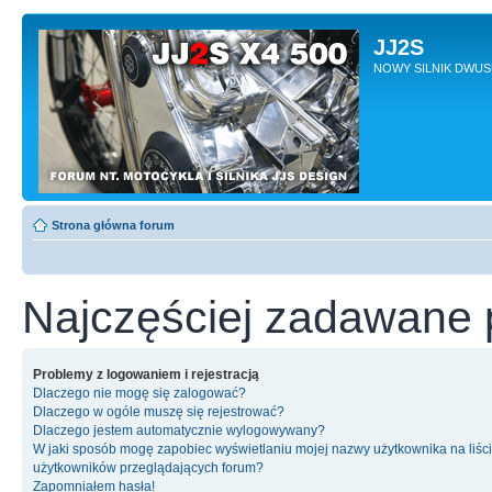
JJ2S
NOWY SILNIK DWU
Strona główna forum
Najczęściej zadawane 
Problemy z logowaniem i rejestracją
Dlaczego nie mogę się zalogować?
Dlaczego w ogóle muszę się rejestrować?
Dlaczego jestem automatycznie wylogowywany?
W jaki sposób mogę zapobiec wyświetlaniu mojej nazwy użytkownika na liśc
użytkowników przeglądających forum?
Zapomniałem hasła!