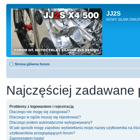
JJ2S
NOWY SILNIK DWU
Strona główna forum
Najczęściej zadawane 
Problemy z logowaniem i rejestracją
Dlaczego nie mogę się zalogować?
Dlaczego w ogóle muszę się rejestrować?
Dlaczego jestem automatycznie wylogowywany?
W jaki sposób mogę zapobiec wyświetlaniu mojej nazwy użytkownika na liśc
użytkowników przeglądających forum?
Zapomniałem hasła!