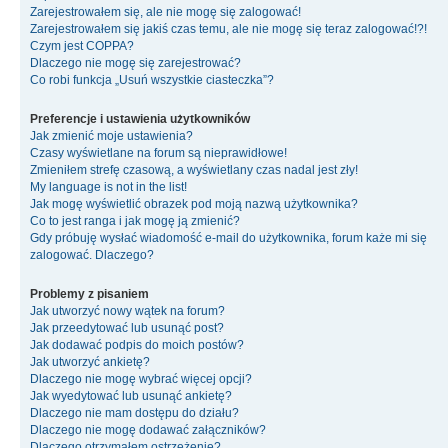
Zarejestrowałem się, ale nie mogę się zalogować!
Zarejestrowałem się jakiś czas temu, ale nie mogę się teraz zalogować!?!
Czym jest COPPA?
Dlaczego nie mogę się zarejestrować?
Co robi funkcja „Usuń wszystkie ciasteczka”?
Preferencje i ustawienia użytkowników
Jak zmienić moje ustawienia?
Czasy wyświetlane na forum są nieprawidłowe!
Zmieniłem strefę czasową, a wyświetlany czas nadal jest zły!
My language is not in the list!
Jak mogę wyświetlić obrazek pod moją nazwą użytkownika?
Co to jest ranga i jak mogę ją zmienić?
Gdy próbuję wysłać wiadomość e-mail do użytkownika, forum każe mi się
zalogować. Dlaczego?
Problemy z pisaniem
Jak utworzyć nowy wątek na forum?
Jak przeedytować lub usunąć post?
Jak dodawać podpis do moich postów?
Jak utworzyć ankietę?
Dlaczego nie mogę wybrać więcej opcji?
Jak wyedytować lub usunąć ankietę?
Dlaczego nie mam dostępu do działu?
Dlaczego nie mogę dodawać załączników?
Dlaczego otrzymałem ostrzeżenie?