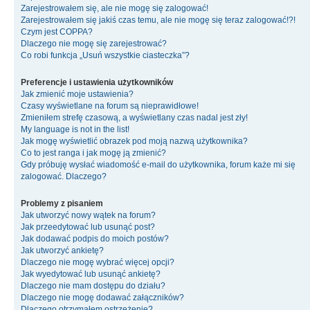
Zarejestrowałem się, ale nie mogę się zalogować!
Zarejestrowałem się jakiś czas temu, ale nie mogę się teraz zalogować!?!
Czym jest COPPA?
Dlaczego nie mogę się zarejestrować?
Co robi funkcja „Usuń wszystkie ciasteczka”?
Preferencje i ustawienia użytkowników
Jak zmienić moje ustawienia?
Czasy wyświetlane na forum są nieprawidłowe!
Zmieniłem strefę czasową, a wyświetlany czas nadal jest zły!
My language is not in the list!
Jak mogę wyświetlić obrazek pod moją nazwą użytkownika?
Co to jest ranga i jak mogę ją zmienić?
Gdy próbuję wysłać wiadomość e-mail do użytkownika, forum każe mi się
zalogować. Dlaczego?
Problemy z pisaniem
Jak utworzyć nowy wątek na forum?
Jak przeedytować lub usunąć post?
Jak dodawać podpis do moich postów?
Jak utworzyć ankietę?
Dlaczego nie mogę wybrać więcej opcji?
Jak wyedytować lub usunąć ankietę?
Dlaczego nie mam dostępu do działu?
Dlaczego nie mogę dodawać załączników?
Dlaczego otrzymałem ostrzeżenie?