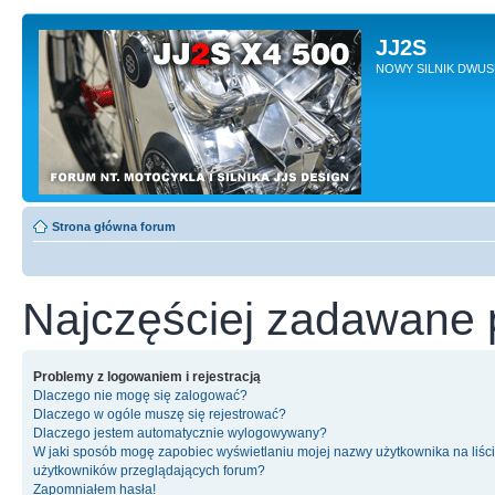
JJ2S
NOWY SILNIK DWU
Strona główna forum
Najczęściej zadawane 
Problemy z logowaniem i rejestracją
Dlaczego nie mogę się zalogować?
Dlaczego w ogóle muszę się rejestrować?
Dlaczego jestem automatycznie wylogowywany?
W jaki sposób mogę zapobiec wyświetlaniu mojej nazwy użytkownika na liśc
użytkowników przeglądających forum?
Zapomniałem hasła!