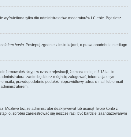
ie wyświetlana tylko dla administratorów, moderatorów i Ciebie. Będziesz
mniałem hasła
. Postępuj zgodnie z instrukcjami, a prawdopodobnie niedługo
informowałeś skrypt w czasie rejestracji, że masz mniej niż 13 lat, to
 administratora, zanim będziesz mógł się zalogować; informacja o tym
ego e-maila, prawdopodobnie podałeś nieprawidłowy adres e-mail lub e-mail
 administratorem.
az. Możliwe też, że administrator deaktywował lub usunął Twoje konto z
stąpiło, spróbuj zarejestrować się jeszcze raz i być bardziej zaangażowanym