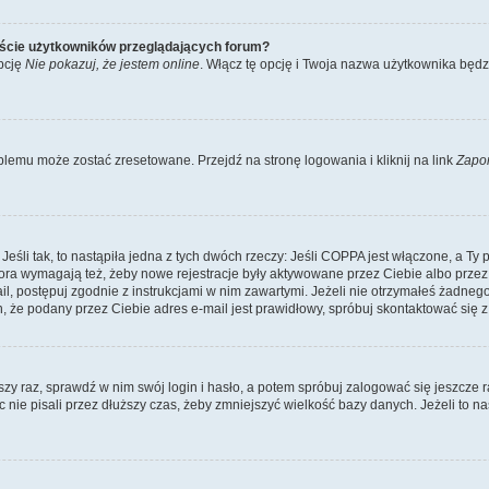
iście użytkowników przeglądających forum?
pcję
Nie pokazuj, że jestem online
. Włącz tę opcję i Twoja nazwa użytkownika będz
lemu może zostać zresetowane. Przejdź na stronę logowania i kliknij na link
Zapo
li tak, to nastąpiła jedna z tych dwóch rzeczy: Jeśli COPPA jest włączone, a Ty po
fora wymagają też, żeby nowe rejestracje były aktywowane przez Ciebie albo przez
mail, postępuj zgodnie z instrukcjami w nim zawartymi. Jeżeli nie otrzymałeś żadn
n, że podany przez Ciebie adres e-mail jest prawidłowy, spróbuj skontaktować się z
szy raz, sprawdź w nim swój login i hasło, a potem spróbuj zalogować się jeszcze r
nie pisali przez dłuższy czas, żeby zmniejszyć wielkość bazy danych. Jeżeli to na