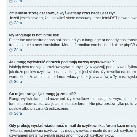
Góra
Zmieniłem strefę czasową, a wyświetlany czas nadal jest zły!
Jeżeli jesteś pewien, że ustawiłeś strefę czasową i czas letni/DST prawidłow
Góra
My language is not in the list!
Either the administrator has not installed your language or nobody has transla
free to create a new translation. More information can be found at the phpBB 
Góra
Jak mogę wyświetlić obrazek pod moją nazwą użytkownika?
Istnieją dwa rodzaje obrazków wyświetlanych (zazwyczaj) pod nazwa użytkow
jak dużo postów użytkownik napisał lub jaki jest status użytkownika na foru
warunkiem, że administrator forum właczył funkcje avatarów, a Ty masz wysta
Góra
Co to jest ranga i jak mogę ją zmienić?
Rangi, wyświetlane pod nazwami użytkowników, oznaczają zazwyczaj ile postó
forum, ponieważ ustawia je administrator forum. Nie pisz postów tylko po to, 
postów albo przyzna Ci ostrzeżenie.
Góra
Gdy próbuję wysłać wiadomość e-mail do użytkownika, forum każe mi się
Tylko zarejestrowani użytkownicy mogą wysyłać e-maile do innych użytkownikó
używaniem systemu e-maili przez anonimowych użytkowników.