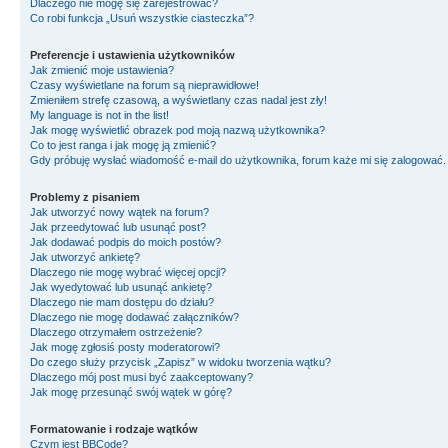
Dlaczego nie mogę się zarejestrować?
Co robi funkcja „Usuń wszystkie ciasteczka”?
Preferencje i ustawienia użytkowników
Jak zmienić moje ustawienia?
Czasy wyświetlane na forum są nieprawidłowe!
Zmieniłem strefę czasową, a wyświetlany czas nadal jest zły!
My language is not in the list!
Jak mogę wyświetlić obrazek pod moją nazwą użytkownika?
Co to jest ranga i jak mogę ją zmienić?
Gdy próbuję wysłać wiadomość e-mail do użytkownika, forum każe mi się zalogować
Problemy z pisaniem
Jak utworzyć nowy wątek na forum?
Jak przeedytować lub usunąć post?
Jak dodawać podpis do moich postów?
Jak utworzyć ankietę?
Dlaczego nie mogę wybrać więcej opcji?
Jak wyedytować lub usunąć ankietę?
Dlaczego nie mam dostępu do działu?
Dlaczego nie mogę dodawać załączników?
Dlaczego otrzymałem ostrzeżenie?
Jak mogę zgłosiś posty moderatorowi?
Do czego służy przycisk „Zapisz” w widoku tworzenia wątku?
Dlaczego mój post musi być zaakceptowany?
Jak mogę przesunąć swój wątek w górę?
Formatowanie i rodzaje wątków
Czym jest BBCode?