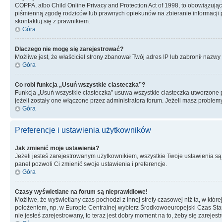
COPPA, albo Child Online Privacy and Protection Act of 1998, to obowiązują
piśmienną zgodę rodziców lub prawnych opiekunów na zbieranie informacji pr
skontaktuj się z prawnikiem.
Góra
Dlaczego nie mogę się zarejestrować?
Możliwe jest, że właściciel strony zbanował Twój adres IP lub zabronił nazwy 
Góra
Co robi funkcja „Usuń wszystkie ciasteczka”?
Funkcja „Usuń wszystkie ciasteczka” usuwa wszystkie ciasteczka utworzone pr
jeżeli zostały one włączone przez administratora forum. Jeżeli masz proble
Góra
Preferencje i ustawienia użytkowników
Jak zmienić moje ustawienia?
Jeżeli jesteś zarejestrowanym użytkownikiem, wszystkie Twoje ustawienia są
panel pozwoli Ci zmienić swoje ustawienia i preferencje.
Góra
Czasy wyświetlane na forum są nieprawidłowe!
Możliwe, że wyświetlany czas pochodzi z innej strefy czasowej niż ta, w któ
położeniem, np. w Europie Centralnej wybierz Środkowoeuropejski Czas Stan
nie jesteś zarejestrowany, to teraz jest dobry moment na to, żeby się zarejest