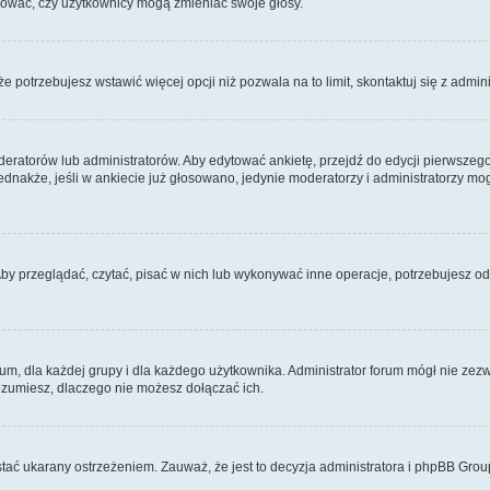
ydować, czy użytkownicy mogą zmieniać swoje głosy.
 że potrzebujesz wstawić więcej opcji niż pozwala na to limit, skontaktuj się z admin
eratorów lub administratorów. Aby edytować ankietę, przejdź do edycji pierwszego 
Jednakże, jeśli w ankiecie już głosowano, jedynie moderatorzy i administratorzy m
Aby przeglądać, czytać, pisać w nich lub wykonywać inne operacje, potrzebujesz 
 dla każdej grupy i dla każdego użytkownika. Administrator forum mógł nie zezwo
rozumiesz, dlaczego nie możesz dołączać ich.
tać ukarany ostrzeżeniem. Zauważ, że jest to decyzja administratora i phpBB Grou