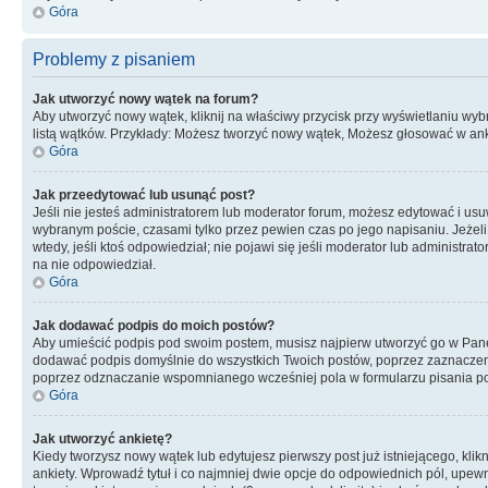
Góra
Problemy z pisaniem
Jak utworzyć nowy wątek na forum?
Aby utworzyć nowy wątek, kliknij na właściwy przycisk przy wyświetlaniu wy
listą wątków. Przykłady: Możesz tworzyć nowy wątek, Możesz głosować w anki
Góra
Jak przeedytować lub usunąć post?
Jeśli nie jesteś administratorem lub moderator forum, możesz edytować i usuwa
wybranym poście, czasami tylko przez pewien czas po jego napisaniu. Jeżeli kt
wtedy, jeśli ktoś odpowiedział; nie pojawi się jeśli moderator lub administr
na nie odpowiedział.
Góra
Jak dodawać podpis do moich postów?
Aby umieścić podpis pod swoim postem, musisz najpierw utworzyć go w Pane
dodawać podpis domyślnie do wszystkich Twoich postów, poprzez zaznaczen
poprzez odznaczanie wspomnianego wcześniej pola w formularzu pisania po
Góra
Jak utworzyć ankietę?
Kiedy tworzysz nowy wątek lub edytujesz pierwszy post już istniejącego, klik
ankiety. Wprowadź tytuł i co najmniej dwie opcje do odpowiednich pól, upewni