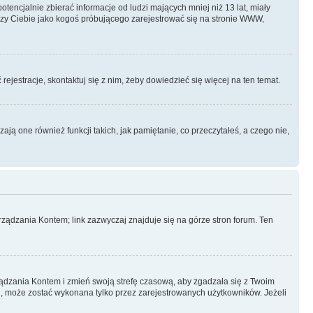
ncjalnie zbierać informacje od ludzi mających mniej niż 13 lat, miały
yczy Ciebie jako kogoś próbującego zarejestrować się na stronie WWW,
rejestracje, skontaktuj się z nim, żeby dowiedzieć się więcej na ten temat.
ą one również funkcji takich, jak pamiętanie, co przeczytałeś, a czego nie,
ządzania Kontem; link zazwyczaj znajduje się na górze stron forum. Ten
arządzania Kontem i zmień swoją strefę czasową, aby zgadzała się z Twoim
, może zostać wykonana tylko przez zarejestrowanych użytkowników. Jeżeli