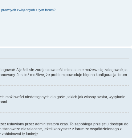
ć prawnych związanych z tym forum?
logować. A jeżeli się zarejestrowałeś i mimo to nie możesz się zalogować, to
 zbanowany. Jest też możliwe, że problem powoduje błędna konfiguracja forum.
ych możliwości niedostępnych dla gości, takich jak własny avatar, wysyłanie
onał.
rzez ustawiony przez administratora czas. To zapobiega przejęciu dostępu do
 stanowczo niezalecane, jeżeli korzystasz z forum ze współdzielonego z
r zablokował tę funkcję.