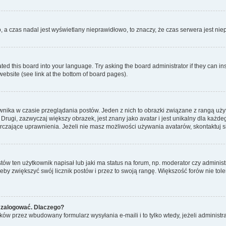
o, a czas nadal jest wyświetlany nieprawidłowo, to znaczy, że czas serwera jest ni
ted this board into your language. Try asking the board administrator if they can in
website (see link at the bottom of board pages).
nika w czasie przeglądania postów. Jeden z nich to obrazki związane z rangą uż
m. Drugi, zazwyczaj większy obrazek, jest znany jako avatar i jest unikalny dla k
rczające uprawnienia. Jeżeli nie masz możliwości używania avatarów, skontaktuj s
w ten użytkownik napisał lub jaki ma status na forum, np. moderator czy administ
żeby zwiększyć swój licznik postów i przez to swoją rangę. Większość forów nie toler
 zalogować. Dlaczego?
w przez wbudowany formularz wysyłania e-maili i to tylko wtedy, jeżeli administr