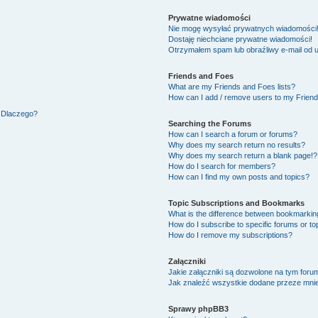
Prywatne wiadomości
Nie mogę wysyłać prywatnych wiadomości
Dostaję niechciane prywatne wiadomości!
Otrzymałem spam lub obraźliwy e-mail od 
Friends and Foes
What are my Friends and Foes lists?
How can I add / remove users to my Friends
. Dlaczego?
Searching the Forums
How can I search a forum or forums?
Why does my search return no results?
Why does my search return a blank page!?
How do I search for members?
How can I find my own posts and topics?
Topic Subscriptions and Bookmarks
What is the difference between bookmarkin
How do I subscribe to specific forums or to
How do I remove my subscriptions?
Załączniki
Jakie załączniki są dozwolone na tym foru
Jak znaleźć wszystkie dodane przeze mnie
Sprawy phpBB3