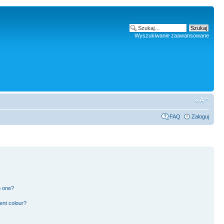
Wyszukiwanie zaawansowane
FAQ
Zaloguj
n one?
ent colour?