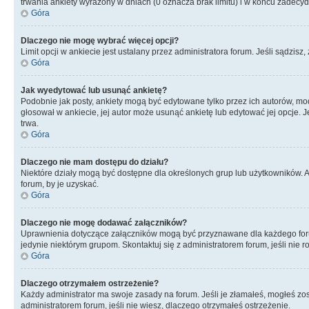
trwania ankiety wyrażony w dniach (0 oznacza brak limitu) i w końcu zadec
Góra
Dlaczego nie mogę wybrać więcej opcji?
Limit opcji w ankiecie jest ustalany przez administratora forum. Jeśli sądzisz,
Góra
Jak wyedytować lub usunąć ankietę?
Podobnie jak posty, ankiety mogą być edytowane tylko przez ich autorów, mod
głosował w ankiecie, jej autor może usunąć ankietę lub edytować jej opcje. 
trwa.
Góra
Dlaczego nie mam dostępu do działu?
Niektóre działy mogą być dostępne dla określonych grup lub użytkowników. 
forum, by je uzyskać.
Góra
Dlaczego nie mogę dodawać załączników?
Uprawnienia dotyczące załączników mogą być przyznawane dla każdego forum,
jedynie niektórym grupom. Skontaktuj się z administratorem forum, jeśli nie 
Góra
Dlaczego otrzymałem ostrzeżenie?
Każdy administrator ma swoje zasady na forum. Jeśli je złamałeś, mogłeś zos
administratorem forum, jeśli nie wiesz, dlaczego otrzymałeś ostrzeżenie.