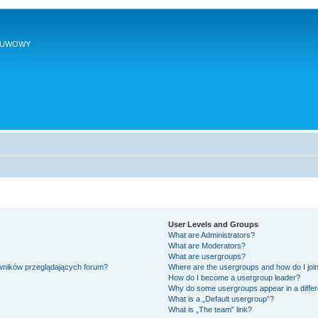
SUWOWY
User Levels and Groups
What are Administrators?
What are Moderators?
What are usergroups?
owników przeglądających forum?
Where are the usergroups and how do I joi
How do I become a usergroup leader?
Why do some usergroups appear in a differ
What is a „Default usergroup”?
What is „The team” link?