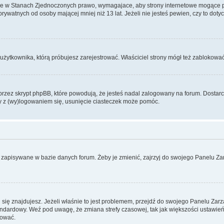
ce w Stanach Zjednoczonych prawo, wymagajace, aby strony internetowe mogące pote
ywatnych od osoby mającej mniej niż 13 lat. Jeżeli nie jesteś pewien, czy to dot
użytkownika, którą próbujesz zarejestrować. Właściciel strony mógł też zablokować 
zez skrypt phpBB, które powodują, że jesteś nadal zalogowany na forum. Dostarczaj
my z (wy)logowaniem się, usunięcie ciasteczek może pomóc.
 zapisywane w bazie danych forum. Żeby je zmienić, zajrzyj do swojego Panelu Zar
rej się znajdujesz. Jeżeli właśnie to jest problemem, przejdź do swojego Panelu Z
dardowy. Weź pod uwagę, że zmiana strefy czasowej, tak jak większości ustawień
rować.