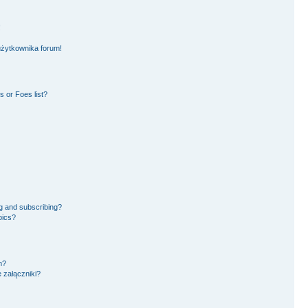
!
użytkownika forum!
 or Foes list?
g and subscribing?
pics?
m?
 załączniki?