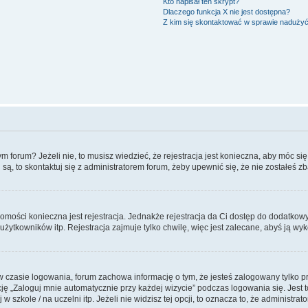
Kto napisał ten skrypt?
Dlaczego funkcja X nie jest dostępna?
Z kim się skontaktować w sprawie naduży
forum? Jeżeli nie, to musisz wiedzieć, że rejestracja jest konieczna, aby móc się 
 są, to skontaktuj się z administratorem forum, żeby upewnić się, że nie zostałeś
domości konieczna jest rejestracja. Jednakże rejestracja da Ci dostęp do dodatkow
żytkowników itp. Rejestracja zajmuje tylko chwilę, więc jest zalecane, abyś ją wyk
 czasie logowania, forum zachowa informację o tym, że jesteś zalogowany tylko p
 „Zaloguj mnie automatycznie przy każdej wizycie” podczas logowania się. Jest to
szkole / na uczelni itp. Jeżeli nie widzisz tej opcji, to oznacza to, że administrato