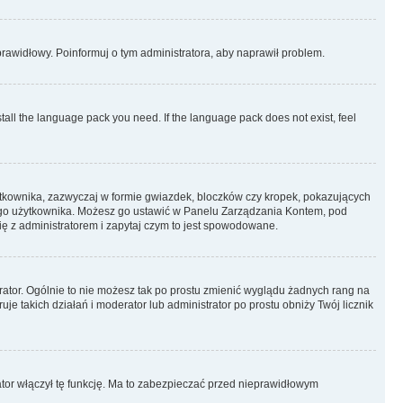
eprawidłowy. Poinformuj o tym administratora, aby naprawił problem.
stall the language pack you need. If the language pack does not exist, feel
ytkownika, zazwyczaj w formie gwiazdek, bloczków czy kropek, pokazujących
ażdego użytkownika. Możesz go ustawić w Panelu Zarządzania Kontem, pod
ię z administratorem i zapytaj czym to jest spowodowane.
rator. Ogólnie to nie możesz tak po prostu zmienić wyglądu żadnych rang na
uje takich działań i moderator lub administrator po prostu obniży Twój licznik
ator włączył tę funkcję. Ma to zabezpieczać przed nieprawidłowym