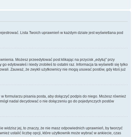
rejestrować. Lista Twoich uprawnień w każdym dziale jest wyświetlana pod
rawnienia. Możesz przeedytować post klikając na przycisk „edytuj” przy
 edytowałeś i kiedy zrobiłeś to ostatni raz. Informacja ta wyświetli się tylko
ytowali. Zauważ, że zwykli użytkownicy nie mogą usuwać postów, gdy ktoś już
s
w formularzu pisania posta, aby dołączyć podpis do niego. Możesz również
 mógł nadal decydować o nie dołączeniu go do pojedynczych postów
nie widzisz jej, to znaczy, że nie masz odpowiednich uprawnień, by tworzyć
wnież ustalić liczbę opcji, które użytkownik może wybrać w ankiecie, czas