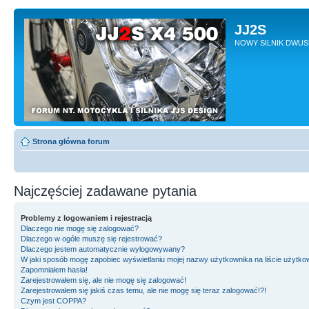
JJ2S
NOWY SILNIK DWU
Strona główna forum
Najczęściej zadawane pytania
Problemy z logowaniem i rejestracją
Dlaczego nie mogę się zalogować?
Dlaczego w ogóle muszę się rejestrować?
Dlaczego jestem automatycznie wylogowywany?
W jaki sposób mogę zapobiec wyświetlaniu mojej nazwy użytkownika na liście użytk
Zapomniałem hasła!
Zarejestrowałem się, ale nie mogę się zalogować!
Zarejestrowałem się jakiś czas temu, ale nie mogę się teraz zalogować!?!
Czym jest COPPA?