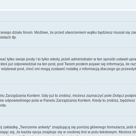
branego działu forum. Możliwe, że przed utworzeniem wątku będziesz musiał się za
etach itp.
ć tylko swoje posty i to tylko wtedy, jeżeli administrator w ten sposób ustawił up
oś już odpowiedział na ten post, pod Twoim postem pojawi się informacja, ile razy go
ator edytował post, choć oni mogą zostawić notatkę z informacją dlaczego go przeed
lu Zarządzania Kontem. Gdy już to zrobisz, możesz zaznaczyć pole
Dołącz podpi
ie odpowiedniego pola w Panelu Zarządzania Kontem. Kiedy to zrobisz, będziesz
sta.
nij zakładkę „Tworzenie ankiety” znajdującą się poniżej głównego formularza; jeśli 
ając się, że każda opcja znajduje się w osobnej linii w polu tekstowym. Możesz ró