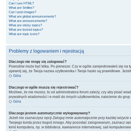
Can I use HTML?
What are Smilies?
Can I post images?
What are global announcements?
What are announcements?
What are sticky topics?
What are locked topics?
What are topic icons?
Problemy z logowaniem i rejestracją
Dlaczego nie mogę się zalogować?
Powodów może być kilka. Po pierwsze: Czy w ogóle zarejestrowałeś się na tym 
upewnij się, że Twoja nazwa użytkownika i Twoje hasło są prawidłowe. Jeżeli
Góra
Dlaczego w ogóle muszę się rejestrować?
Możliwe, że nie musisz, to od administratora forum zależy, czy aby pisać wia
prywatnych wiadomości i e-maili do innych użytkowników, należenie do grup u
Góra
Dlaczego jestem automatycznie wylogowywany?
Jeżeli nie zaznaczysz opcji
Zaloguj mnie automatycznie przy każdej wizycie
w
Twojego konta przez kogoś innego. Aby pozostać zalogowanym, zaznacz opcję
kimś komputera, np. w bibliotece, kawiarence internetowej, sali komputerowej w 