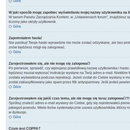
Góra
W jaki sposób mogę zapobiec wyświetlaniu mojej nazwy użytkownika na l
W swoim Panelu Zarządzania Kontem, w „Ustawieniach forum”, znajdziesz o
liczony jako ukryty użytkownik.
Góra
Zapomniałem hasła!
Nie panikuj! Twoje hasło wprawdzie nie może zostać odzyskane, ale bez prob
znów będziesz mógł się zalogować.
Góra
Zarejestrowałem się, ale nie mogę się zalogować!
Po pierwsze, sprawdź, czy wpisujesz prawidłową nazwę użytkownika i hasło. Jeś
będziesz musiał wykonać instrukcje wysłane na Twój adres e-mail. Niektóre 
została wyświetlona podczas rejestracji. Jeżeli został do Ciebie wysłany e-
został zaklasyfikowany jako spam przez filtr antyspamowy. Jeśli jesteś pewie
Góra
Zarejestrowałem się jakiś czas temu, ale nie mogę się teraz zalogować!?!
Spróbuj znaleźć adres e-mail wysłany do Ciebie, gdy się rejestrowałeś pierw
jakiegoś powodu. Wiele forów systematycznie usuwa użytkowników, którzy nic 
w dyskusje.
Góra
Czym jest COPPA?