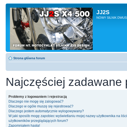
JJ2S
NOWY SILNIK DWU
Strona główna forum
Najczęściej zadawane 
Problemy z logowaniem i rejestracją
Dlaczego nie mogę się zalogować?
Dlaczego w ogóle muszę się rejestrować?
Dlaczego jestem automatycznie wylogowywany?
W jaki sposób mogę zapobiec wyświetlaniu mojej nazwy użytkownika na liśc
użytkowników przeglądających forum?
Zapomniałem hasła!