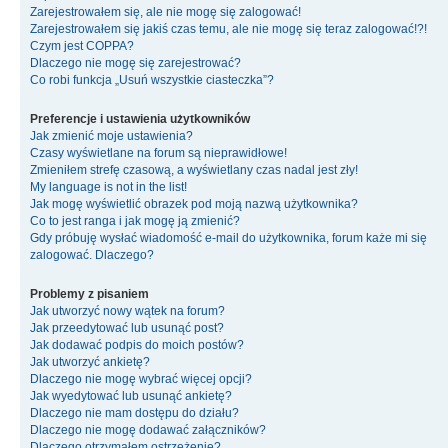
Zarejestrowałem się, ale nie mogę się zalogować!
Zarejestrowałem się jakiś czas temu, ale nie mogę się teraz zalogować!?!
Czym jest COPPA?
Dlaczego nie mogę się zarejestrować?
Co robi funkcja „Usuń wszystkie ciasteczka”?
Preferencje i ustawienia użytkowników
Jak zmienić moje ustawienia?
Czasy wyświetlane na forum są nieprawidłowe!
Zmieniłem strefę czasową, a wyświetlany czas nadal jest zły!
My language is not in the list!
Jak mogę wyświetlić obrazek pod moją nazwą użytkownika?
Co to jest ranga i jak mogę ją zmienić?
Gdy próbuję wysłać wiadomość e-mail do użytkownika, forum każe mi się
zalogować. Dlaczego?
Problemy z pisaniem
Jak utworzyć nowy wątek na forum?
Jak przeedytować lub usunąć post?
Jak dodawać podpis do moich postów?
Jak utworzyć ankietę?
Dlaczego nie mogę wybrać więcej opcji?
Jak wyedytować lub usunąć ankietę?
Dlaczego nie mam dostępu do działu?
Dlaczego nie mogę dodawać załączników?
Dlaczego otrzymałem ostrzeżenie?