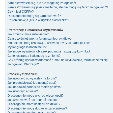
Zarejestrowałem się, ale nie mogę się zalogować!
Zarejestrowałem się jakiś czas temu, ale nie mogę się teraz zalogować!?!
Czym jest COPPA?
Dlaczego nie mogę się zarejestrować?
Co robi funkcja „Usuń wszystkie ciasteczka”?
Preferencje i ustawienia użytkowników
Jak zmienić moje ustawienia?
Czasy wyświetlane na forum są nieprawidłowe!
Zmieniłem strefę czasową, a wyświetlany czas nadal jest zły!
My language is not in the list!
Jak mogę wyświetlić obrazek pod moją nazwą użytkownika?
Co to jest ranga i jak mogę ją zmienić?
Gdy próbuję wysłać wiadomość e-mail do użytkownika, forum każe mi się
zalogować. Dlaczego?
Problemy z pisaniem
Jak utworzyć nowy wątek na forum?
Jak przeedytować lub usunąć post?
Jak dodawać podpis do moich postów?
Jak utworzyć ankietę?
Dlaczego nie mogę wybrać więcej opcji?
Jak wyedytować lub usunąć ankietę?
Dlaczego nie mam dostępu do działu?
Dlaczego nie mogę dodawać załączników?
Dlaczego otrzymałem ostrzeżenie?