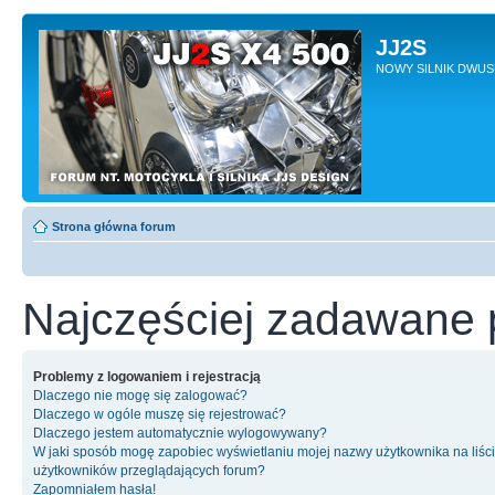
JJ2S
NOWY SILNIK DWU
Strona główna forum
Najczęściej zadawane 
Problemy z logowaniem i rejestracją
Dlaczego nie mogę się zalogować?
Dlaczego w ogóle muszę się rejestrować?
Dlaczego jestem automatycznie wylogowywany?
W jaki sposób mogę zapobiec wyświetlaniu mojej nazwy użytkownika na liśc
użytkowników przeglądających forum?
Zapomniałem hasła!