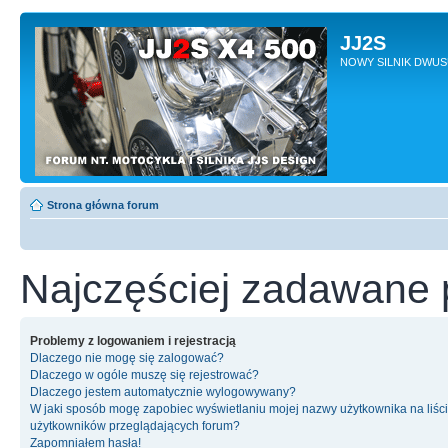
JJ2S
NOWY SILNIK DWU
Strona główna forum
Najczęściej zadawane 
Problemy z logowaniem i rejestracją
Dlaczego nie mogę się zalogować?
Dlaczego w ogóle muszę się rejestrować?
Dlaczego jestem automatycznie wylogowywany?
W jaki sposób mogę zapobiec wyświetlaniu mojej nazwy użytkownika na liśc
użytkowników przeglądających forum?
Zapomniałem hasła!