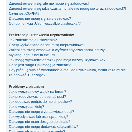
Zarejestrowałem się, ale nie mogę się zalogować!
Zarejestrowałem się jakiś czas temu, ale nie mogę się teraz zalogować!?!
Czym jest COPPA?
Dlaczego nie mogę się zarejestrować?
Co robi funkcja „Usuń wszystkie ciasteczka”?
Preferencje i ustawienia użytkowników
Jak zmienić moje ustawienia?
Czasy wyświetlane na forum są nieprawidłowe!
Zmieniłem strefę czasową, a wyświetlany czas nadal jest zły!
My language is not in the list!
Jak mogę wyświetlić obrazek pod moją nazwą użytkownika?
Co to jest ranga i jak mogę ją zmienić?
Gdy próbuję wysłać wiadomość e-mail do użytkownika, forum każe mi się
zalogować. Dlaczego?
Problemy z pisaniem
Jak utworzyć nowy wątek na forum?
Jak przeedytować lub usunąć post?
Jak dodawać podpis do moich postów?
Jak utworzyć ankietę?
Dlaczego nie mogę wybrać więcej opcji?
Jak wyedytować lub usunąć ankietę?
Dlaczego nie mam dostępu do działu?
Dlaczego nie mogę dodawać załączników?
Dlaczego otrzymałem ostrzeżenie?