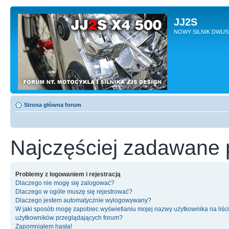
JJ2S
NOWY SILNIK DWU
Strona główna forum
Najczęściej zadawane 
Problemy z logowaniem i rejestracją
Dlaczego nie mogę się zalogować?
Dlaczego w ogóle muszę się rejestrować?
Dlaczego jestem automatycznie wylogowywany?
W jaki sposób mogę zapobiec wyświetlaniu mojej nazwy użytkownika na liśc
użytkowników przeglądających forum?
Zapomniałem hasła!