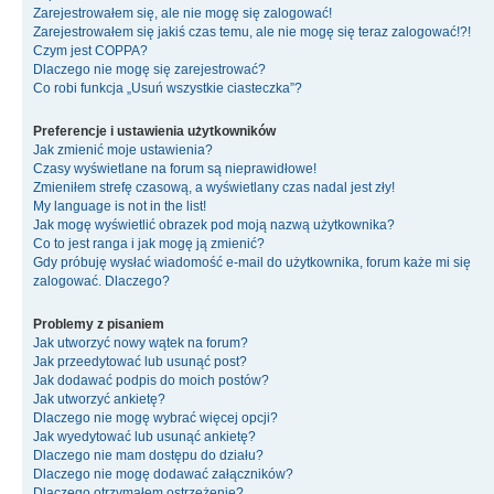
Zarejestrowałem się, ale nie mogę się zalogować!
Zarejestrowałem się jakiś czas temu, ale nie mogę się teraz zalogować!?!
Czym jest COPPA?
Dlaczego nie mogę się zarejestrować?
Co robi funkcja „Usuń wszystkie ciasteczka”?
Preferencje i ustawienia użytkowników
Jak zmienić moje ustawienia?
Czasy wyświetlane na forum są nieprawidłowe!
Zmieniłem strefę czasową, a wyświetlany czas nadal jest zły!
My language is not in the list!
Jak mogę wyświetlić obrazek pod moją nazwą użytkownika?
Co to jest ranga i jak mogę ją zmienić?
Gdy próbuję wysłać wiadomość e-mail do użytkownika, forum każe mi się
zalogować. Dlaczego?
Problemy z pisaniem
Jak utworzyć nowy wątek na forum?
Jak przeedytować lub usunąć post?
Jak dodawać podpis do moich postów?
Jak utworzyć ankietę?
Dlaczego nie mogę wybrać więcej opcji?
Jak wyedytować lub usunąć ankietę?
Dlaczego nie mam dostępu do działu?
Dlaczego nie mogę dodawać załączników?
Dlaczego otrzymałem ostrzeżenie?