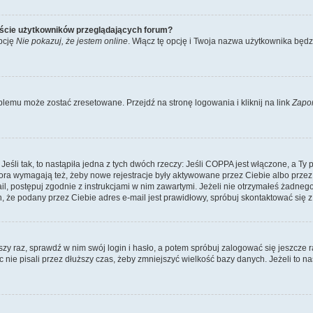
iście użytkowników przeglądających forum?
pcję
Nie pokazuj, że jestem online
. Włącz tę opcję i Twoja nazwa użytkownika będz
lemu może zostać zresetowane. Przejdź na stronę logowania i kliknij na link
Zapo
li tak, to nastąpiła jedna z tych dwóch rzeczy: Jeśli COPPA jest włączone, a Ty po
fora wymagają też, żeby nowe rejestracje były aktywowane przez Ciebie albo przez
mail, postępuj zgodnie z instrukcjami w nim zawartymi. Jeżeli nie otrzymałeś żadn
n, że podany przez Ciebie adres e-mail jest prawidłowy, spróbuj skontaktować się z
szy raz, sprawdź w nim swój login i hasło, a potem spróbuj zalogować się jeszcze r
nie pisali przez dłuższy czas, żeby zmniejszyć wielkość bazy danych. Jeżeli to na