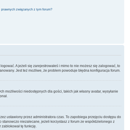
ć prawnych związanych z tym forum?
logować. A jeżeli się zarejestrowałeś i mimo to nie możesz się zalogować, to
 zbanowany. Jest też możliwe, że problem powoduje błędna konfiguracja forum.
ych możliwości niedostępnych dla gości, takich jak własny avatar, wysyłanie
onał.
rzez ustawiony przez administratora czas. To zapobiega przejęciu dostępu do
 stanowczo niezalecane, jeżeli korzystasz z forum ze współdzielonego z
r zablokował tę funkcję.