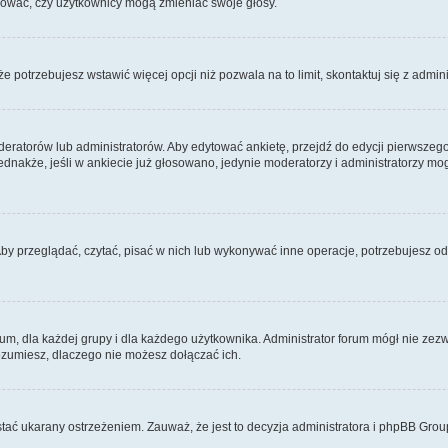
ydować, czy użytkownicy mogą zmieniać swoje głosy.
 że potrzebujesz wstawić więcej opcji niż pozwala na to limit, skontaktuj się z admin
eratorów lub administratorów. Aby edytować ankietę, przejdź do edycji pierwszego 
Jednakże, jeśli w ankiecie już głosowano, jedynie moderatorzy i administratorzy m
Aby przeglądać, czytać, pisać w nich lub wykonywać inne operacje, potrzebujesz 
 dla każdej grupy i dla każdego użytkownika. Administrator forum mógł nie zezwo
rozumiesz, dlaczego nie możesz dołączać ich.
tać ukarany ostrzeżeniem. Zauważ, że jest to decyzja administratora i phpBB Grou