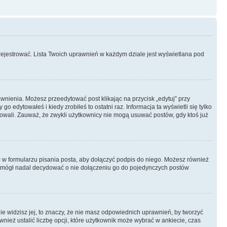
rejestrować. Lista Twoich uprawnień w każdym dziale jest wyświetlana pod
rawnienia. Możesz przeedytować post klikając na przycisk „edytuj” przy
 edytowałeś i kiedy zrobiłeś to ostatni raz. Informacja ta wyświetli się tylko
ytowali. Zauważ, że zwykli użytkownicy nie mogą usuwać postów, gdy ktoś już
s
w formularzu pisania posta, aby dołączyć podpis do niego. Możesz również
 mógł nadal decydować o nie dołączeniu go do pojedynczych postów
nie widzisz jej, to znaczy, że nie masz odpowiednich uprawnień, by tworzyć
wnież ustalić liczbę opcji, które użytkownik może wybrać w ankiecie, czas