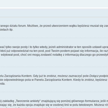
branego działu forum. Możliwe, że przed utworzeniem wątku będziesz musiał się za
etach itp.
ć tylko swoje posty i to tylko wtedy, jeżeli administrator w ten sposób ustawił up
oś już odpowiedział na ten post, pod Twoim postem pojawi się informacja, ile razy go
ator edytował post, choć oni mogą zostawić notatkę z informacją dlaczego go przeed
lu Zarządzania Kontem. Gdy już to zrobisz, możesz zaznaczyć pole
Dołącz podpi
ie odpowiedniego pola w Panelu Zarządzania Kontem. Kiedy to zrobisz, będziesz
sta.
nij zakładkę „Tworzenie ankiety” znajdującą się poniżej głównego formularza; jeśli 
ając się, że każda opcja znajduje się w osobnej linii w polu tekstowym. Możesz ró