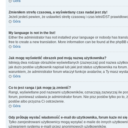
Góra
Zmieniłem strefę czasową, a wyświetlany czas nadal jest zły!
Jeżeli jesteś pewien, że ustawiłeś strefę czasową i czas letni/DST prawidłow
Góra
My language is not in the list!
Either the administrator has not installed your language or nobody has transla
free to create a new translation. More information can be found at the phpBB 
Góra
Jak mogę wyświetlić obrazek pod moją nazwą użytkownika?
Istnieją dwa rodzaje obrazków wyświetlanych (zazwyczaj) pod nazwa użytkow
jak dużo postów użytkownik napisał lub jaki jest status użytkownika na foru
warunkiem, że administrator forum właczył funkcje avatarów, a Ty masz wysta
Góra
Co to jest ranga i jak mogę ją zmienić?
Rangi, wyświetlane pod nazwami użytkowników, oznaczają zazwyczaj ile postó
forum, ponieważ ustawia je administrator forum. Nie pisz postów tylko po to, 
postów albo przyzna Ci ostrzeżenie.
Góra
Gdy próbuję wysłać wiadomość e-mail do użytkownika, forum każe mi się
Tylko zarejestrowani użytkownicy mogą wysyłać e-maile do innych użytkownikó
używaniem systemu e-maili przez anonimowych użytkowników.