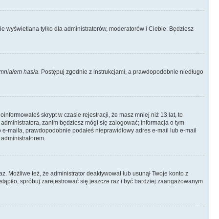
ie wyświetlana tylko dla administratorów, moderatorów i Ciebie. Będziesz
mniałem hasła
. Postępuj zgodnie z instrukcjami, a prawdopodobnie niedługo
informowałeś skrypt w czasie rejestracji, że masz mniej niż 13 lat, to
 administratora, zanim będziesz mógł się zalogować; informacja o tym
ego e-maila, prawdopodobnie podałeś nieprawidłowy adres e-mail lub e-mail
 administratorem.
az. Możliwe też, że administrator deaktywował lub usunął Twoje konto z
stąpiło, spróbuj zarejestrować się jeszcze raz i być bardziej zaangażowanym