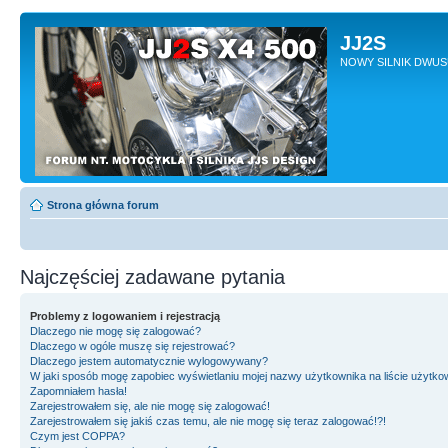
JJ2S
NOWY SILNIK DWU
Strona główna forum
Najczęściej zadawane pytania
Problemy z logowaniem i rejestracją
Dlaczego nie mogę się zalogować?
Dlaczego w ogóle muszę się rejestrować?
Dlaczego jestem automatycznie wylogowywany?
W jaki sposób mogę zapobiec wyświetlaniu mojej nazwy użytkownika na liście użytk
Zapomniałem hasła!
Zarejestrowałem się, ale nie mogę się zalogować!
Zarejestrowałem się jakiś czas temu, ale nie mogę się teraz zalogować!?!
Czym jest COPPA?