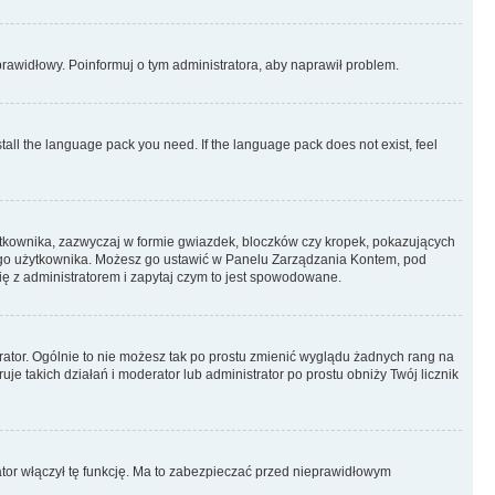
eprawidłowy. Poinformuj o tym administratora, aby naprawił problem.
stall the language pack you need. If the language pack does not exist, feel
ytkownika, zazwyczaj w formie gwiazdek, bloczków czy kropek, pokazujących
ażdego użytkownika. Możesz go ustawić w Panelu Zarządzania Kontem, pod
ię z administratorem i zapytaj czym to jest spowodowane.
rator. Ogólnie to nie możesz tak po prostu zmienić wyglądu żadnych rang na
uje takich działań i moderator lub administrator po prostu obniży Twój licznik
ator włączył tę funkcję. Ma to zabezpieczać przed nieprawidłowym