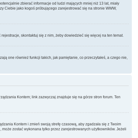
ncjalnie zbierać informacje od ludzi mających mniej niż 13 lat, miały
yczy Ciebie jako kogoś próbującego zarejestrować się na stronie WWW,
rejestracje, skontaktuj się z nim, żeby dowiedzieć się więcej na ten temat.
ą one również funkcji takich, jak pamiętanie, co przeczytałeś, a czego nie,
ządzania Kontem; link zazwyczaj znajduje się na górze stron forum. Ten
arządzania Kontem i zmień swoją strefę czasową, aby zgadzała się z Twoim
, może zostać wykonana tylko przez zarejestrowanych użytkowników. Jeżeli