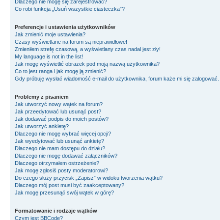
Dlaczego nie mogę się zarejestrować?
Co robi funkcja „Usuń wszystkie ciasteczka”?
Preferencje i ustawienia użytkowników
Jak zmienić moje ustawienia?
Czasy wyświetlane na forum są nieprawidłowe!
Zmieniłem strefę czasową, a wyświetlany czas nadal jest zły!
My language is not in the list!
Jak mogę wyświetlić obrazek pod moją nazwą użytkownika?
Co to jest ranga i jak mogę ją zmienić?
Gdy próbuję wysłać wiadomość e-mail do użytkownika, forum każe mi się zalogować
Problemy z pisaniem
Jak utworzyć nowy wątek na forum?
Jak przeedytować lub usunąć post?
Jak dodawać podpis do moich postów?
Jak utworzyć ankietę?
Dlaczego nie mogę wybrać więcej opcji?
Jak wyedytować lub usunąć ankietę?
Dlaczego nie mam dostępu do działu?
Dlaczego nie mogę dodawać załączników?
Dlaczego otrzymałem ostrzeżenie?
Jak mogę zgłosiś posty moderatorowi?
Do czego służy przycisk „Zapisz” w widoku tworzenia wątku?
Dlaczego mój post musi być zaakceptowany?
Jak mogę przesunąć swój wątek w górę?
Formatowanie i rodzaje wątków
Czym jest BBCode?