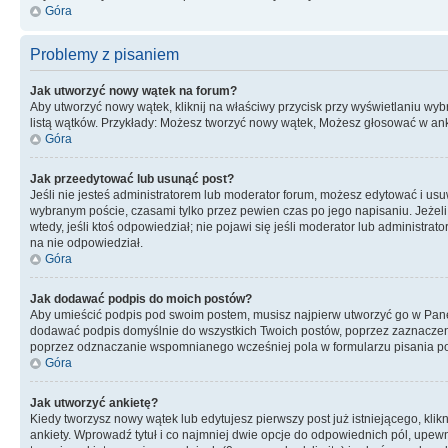
Góra
Problemy z pisaniem
Jak utworzyć nowy wątek na forum?
Aby utworzyć nowy wątek, kliknij na właściwy przycisk przy wyświetlaniu wy
listą wątków. Przykłady: Możesz tworzyć nowy wątek, Możesz głosować w anki
Góra
Jak przeedytować lub usunąć post?
Jeśli nie jesteś administratorem lub moderator forum, możesz edytować i usuwa
wybranym poście, czasami tylko przez pewien czas po jego napisaniu. Jeżeli kt
wtedy, jeśli ktoś odpowiedział; nie pojawi się jeśli moderator lub administr
na nie odpowiedział.
Góra
Jak dodawać podpis do moich postów?
Aby umieścić podpis pod swoim postem, musisz najpierw utworzyć go w Pane
dodawać podpis domyślnie do wszystkich Twoich postów, poprzez zaznaczen
poprzez odznaczanie wspomnianego wcześniej pola w formularzu pisania po
Góra
Jak utworzyć ankietę?
Kiedy tworzysz nowy wątek lub edytujesz pierwszy post już istniejącego, klik
ankiety. Wprowadź tytuł i co najmniej dwie opcje do odpowiednich pól, upewni