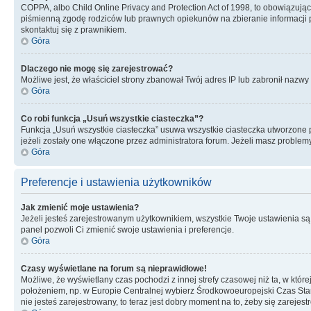
COPPA, albo Child Online Privacy and Protection Act of 1998, to obowiązują
piśmienną zgodę rodziców lub prawnych opiekunów na zbieranie informacji pr
skontaktuj się z prawnikiem.
Góra
Dlaczego nie mogę się zarejestrować?
Możliwe jest, że właściciel strony zbanował Twój adres IP lub zabronił nazwy 
Góra
Co robi funkcja „Usuń wszystkie ciasteczka”?
Funkcja „Usuń wszystkie ciasteczka” usuwa wszystkie ciasteczka utworzone pr
jeżeli zostały one włączone przez administratora forum. Jeżeli masz proble
Góra
Preferencje i ustawienia użytkowników
Jak zmienić moje ustawienia?
Jeżeli jesteś zarejestrowanym użytkownikiem, wszystkie Twoje ustawienia są
panel pozwoli Ci zmienić swoje ustawienia i preferencje.
Góra
Czasy wyświetlane na forum są nieprawidłowe!
Możliwe, że wyświetlany czas pochodzi z innej strefy czasowej niż ta, w któ
położeniem, np. w Europie Centralnej wybierz Środkowoeuropejski Czas Stan
nie jesteś zarejestrowany, to teraz jest dobry moment na to, żeby się zarejest