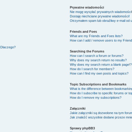
Prywatne wiadomości
Nie mogę wysyłać prywatnych wiadomości
Dostaję niechciane prywatne wiadomości!
Otrzymałem spam lub obraźliwy e-mail od 
Friends and Foes
What are my Friends and Foes lists?
How can I add / remove users to my Friends
. Dlaczego?
Searching the Forums
How can I search a forum or forums?
Why does my search return no results?
Why does my search return a blank page!?
How do I search for members?
How can I find my own posts and topics?
Topic Subscriptions and Bookmarks
What is the difference between bookmarkin
How do I subscribe to specific forums or to
How do I remove my subscriptions?
Załączniki
Jakie załączniki są dozwolone na tym foru
Jak znaleźć wszystkie dodane przeze mnie
Sprawy phpBB3