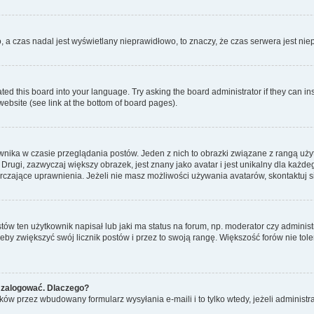
o, a czas nadal jest wyświetlany nieprawidłowo, to znaczy, że czas serwera jest ni
ted this board into your language. Try asking the board administrator if they can in
website (see link at the bottom of board pages).
nika w czasie przeglądania postów. Jeden z nich to obrazki związane z rangą uż
m. Drugi, zazwyczaj większy obrazek, jest znany jako avatar i jest unikalny dla k
rczające uprawnienia. Jeżeli nie masz możliwości używania avatarów, skontaktuj s
w ten użytkownik napisał lub jaki ma status na forum, np. moderator czy administ
żeby zwiększyć swój licznik postów i przez to swoją rangę. Większość forów nie toler
 zalogować. Dlaczego?
w przez wbudowany formularz wysyłania e-maili i to tylko wtedy, jeżeli administr