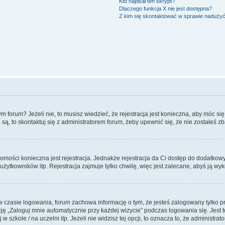
Kto napisał ten skrypt?
Dlaczego funkcja X nie jest dostępna?
Z kim się skontaktować w sprawie naduży
forum? Jeżeli nie, to musisz wiedzieć, że rejestracja jest konieczna, aby móc się 
 są, to skontaktuj się z administratorem forum, żeby upewnić się, że nie zostałeś
domości konieczna jest rejestracja. Jednakże rejestracja da Ci dostęp do dodatkow
żytkowników itp. Rejestracja zajmuje tylko chwilę, więc jest zalecane, abyś ją wyk
 czasie logowania, forum zachowa informację o tym, że jesteś zalogowany tylko p
 „Zaloguj mnie automatycznie przy każdej wizycie” podczas logowania się. Jest to
szkole / na uczelni itp. Jeżeli nie widzisz tej opcji, to oznacza to, że administrato