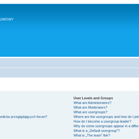
SUWOWY
User Levels and Groups
What are Administrators?
What are Moderators?
What are usergroups?
owników przeglądających forum?
Where are the usergroups and how do I joi
How do I become a usergroup leader?
Why do some usergroups appear in a differ
What is a „Default usergroup”?
What is „The team” link?