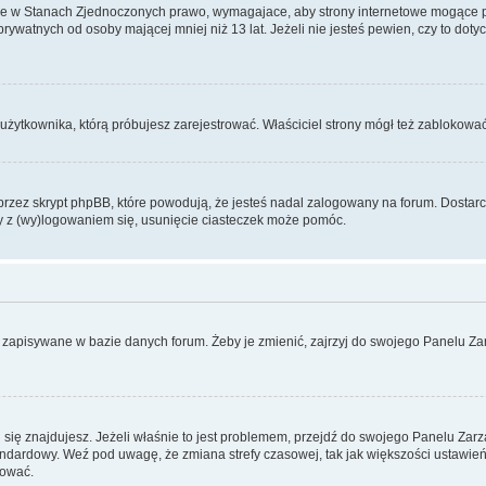
ce w Stanach Zjednoczonych prawo, wymagajace, aby strony internetowe mogące pote
ywatnych od osoby mającej mniej niż 13 lat. Jeżeli nie jesteś pewien, czy to dot
użytkownika, którą próbujesz zarejestrować. Właściciel strony mógł też zablokować 
zez skrypt phpBB, które powodują, że jesteś nadal zalogowany na forum. Dostarczaj
my z (wy)logowaniem się, usunięcie ciasteczek może pomóc.
 zapisywane w bazie danych forum. Żeby je zmienić, zajrzyj do swojego Panelu Zar
rej się znajdujesz. Jeżeli właśnie to jest problemem, przejdź do swojego Panelu Z
dardowy. Weź pod uwagę, że zmiana strefy czasowej, tak jak większości ustawień
rować.