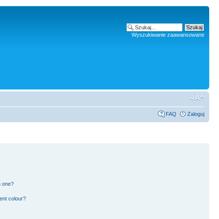
Wyszukiwanie zaawansowane
FAQ
Zaloguj
n one?
ent colour?