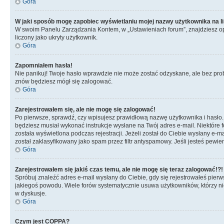
Góra
W jaki sposób mogę zapobiec wyświetlaniu mojej nazwy użytkownika na l
W swoim Panelu Zarządzania Kontem, w „Ustawieniach forum”, znajdziesz o
liczony jako ukryty użytkownik.
Góra
Zapomniałem hasła!
Nie panikuj! Twoje hasło wprawdzie nie może zostać odzyskane, ale bez prob
znów będziesz mógł się zalogować.
Góra
Zarejestrowałem się, ale nie mogę się zalogować!
Po pierwsze, sprawdź, czy wpisujesz prawidłową nazwę użytkownika i hasło. Jeś
będziesz musiał wykonać instrukcje wysłane na Twój adres e-mail. Niektóre 
została wyświetlona podczas rejestracji. Jeżeli został do Ciebie wysłany e-
został zaklasyfikowany jako spam przez filtr antyspamowy. Jeśli jesteś pewie
Góra
Zarejestrowałem się jakiś czas temu, ale nie mogę się teraz zalogować!?!
Spróbuj znaleźć adres e-mail wysłany do Ciebie, gdy się rejestrowałeś pierw
jakiegoś powodu. Wiele forów systematycznie usuwa użytkowników, którzy nic 
w dyskusje.
Góra
Czym jest COPPA?