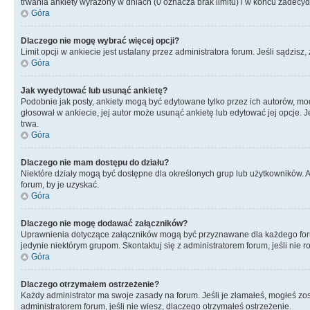
trwania ankiety wyrażony w dniach (0 oznacza brak limitu) i w końcu zadec
Góra
Dlaczego nie mogę wybrać więcej opcji?
Limit opcji w ankiecie jest ustalany przez administratora forum. Jeśli sądzisz,
Góra
Jak wyedytować lub usunąć ankietę?
Podobnie jak posty, ankiety mogą być edytowane tylko przez ich autorów, mod
głosował w ankiecie, jej autor może usunąć ankietę lub edytować jej opcje. 
trwa.
Góra
Dlaczego nie mam dostępu do działu?
Niektóre działy mogą być dostępne dla określonych grup lub użytkowników. 
forum, by je uzyskać.
Góra
Dlaczego nie mogę dodawać załączników?
Uprawnienia dotyczące załączników mogą być przyznawane dla każdego forum,
jedynie niektórym grupom. Skontaktuj się z administratorem forum, jeśli nie 
Góra
Dlaczego otrzymałem ostrzeżenie?
Każdy administrator ma swoje zasady na forum. Jeśli je złamałeś, mogłeś zos
administratorem forum, jeśli nie wiesz, dlaczego otrzymałeś ostrzeżenie.