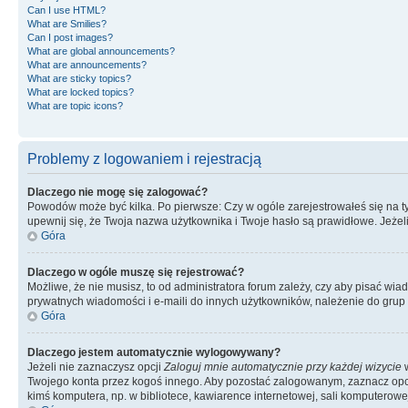
Can I use HTML?
What are Smilies?
Can I post images?
What are global announcements?
What are announcements?
What are sticky topics?
What are locked topics?
What are topic icons?
Problemy z logowaniem i rejestracją
Dlaczego nie mogę się zalogować?
Powodów może być kilka. Po pierwsze: Czy w ogóle zarejestrowałeś się na tym 
upewnij się, że Twoja nazwa użytkownika i Twoje hasło są prawidłowe. Jeżeli
Góra
Dlaczego w ogóle muszę się rejestrować?
Możliwe, że nie musisz, to od administratora forum zależy, czy aby pisać wia
prywatnych wiadomości i e-maili do innych użytkowników, należenie do grup u
Góra
Dlaczego jestem automatycznie wylogowywany?
Jeżeli nie zaznaczysz opcji
Zaloguj mnie automatycznie przy każdej wizycie
w
Twojego konta przez kogoś innego. Aby pozostać zalogowanym, zaznacz opcję
kimś komputera, np. w bibliotece, kawiarence internetowej, sali komputerowej w 