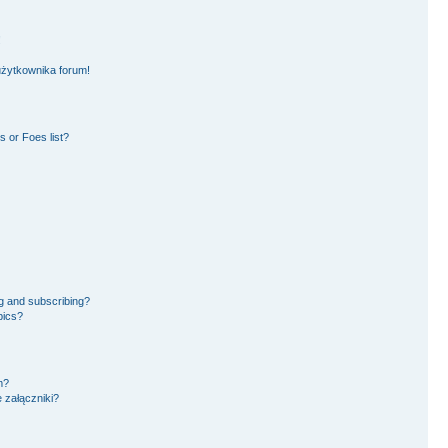
!
użytkownika forum!
 or Foes list?
g and subscribing?
pics?
m?
 załączniki?