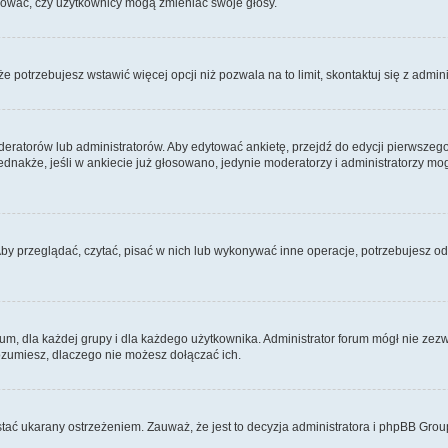
ydować, czy użytkownicy mogą zmieniać swoje głosy.
 że potrzebujesz wstawić więcej opcji niż pozwala na to limit, skontaktuj się z admin
eratorów lub administratorów. Aby edytować ankietę, przejdź do edycji pierwszego 
Jednakże, jeśli w ankiecie już głosowano, jedynie moderatorzy i administratorzy m
Aby przeglądać, czytać, pisać w nich lub wykonywać inne operacje, potrzebujesz 
 dla każdej grupy i dla każdego użytkownika. Administrator forum mógł nie zezwo
rozumiesz, dlaczego nie możesz dołączać ich.
tać ukarany ostrzeżeniem. Zauważ, że jest to decyzja administratora i phpBB Grou