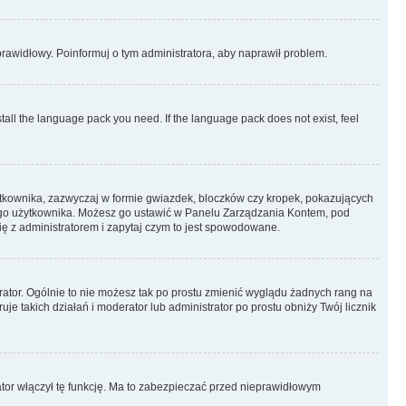
eprawidłowy. Poinformuj o tym administratora, aby naprawił problem.
stall the language pack you need. If the language pack does not exist, feel
ytkownika, zazwyczaj w formie gwiazdek, bloczków czy kropek, pokazujących
ażdego użytkownika. Możesz go ustawić w Panelu Zarządzania Kontem, pod
ię z administratorem i zapytaj czym to jest spowodowane.
rator. Ogólnie to nie możesz tak po prostu zmienić wyglądu żadnych rang na
uje takich działań i moderator lub administrator po prostu obniży Twój licznik
ator włączył tę funkcję. Ma to zabezpieczać przed nieprawidłowym