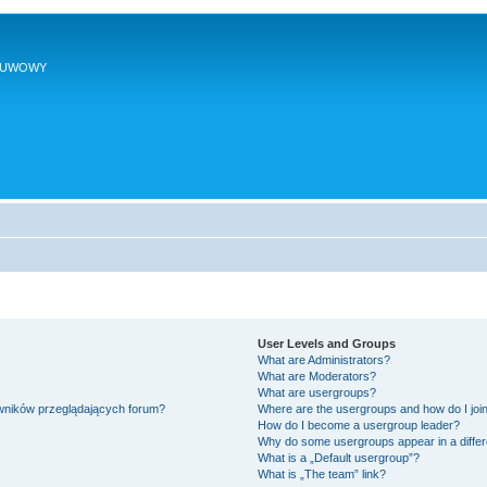
SUWOWY
User Levels and Groups
What are Administrators?
What are Moderators?
What are usergroups?
owników przeglądających forum?
Where are the usergroups and how do I joi
How do I become a usergroup leader?
Why do some usergroups appear in a differ
What is a „Default usergroup”?
What is „The team” link?