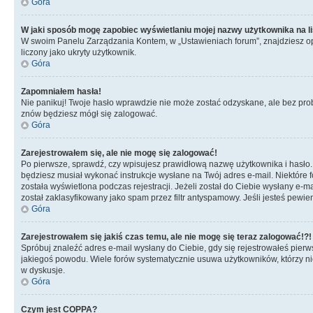
Góra
W jaki sposób mogę zapobiec wyświetlaniu mojej nazwy użytkownika na l
W swoim Panelu Zarządzania Kontem, w „Ustawieniach forum”, znajdziesz o
liczony jako ukryty użytkownik.
Góra
Zapomniałem hasła!
Nie panikuj! Twoje hasło wprawdzie nie może zostać odzyskane, ale bez prob
znów będziesz mógł się zalogować.
Góra
Zarejestrowałem się, ale nie mogę się zalogować!
Po pierwsze, sprawdź, czy wpisujesz prawidłową nazwę użytkownika i hasło. Jeś
będziesz musiał wykonać instrukcje wysłane na Twój adres e-mail. Niektóre 
została wyświetlona podczas rejestracji. Jeżeli został do Ciebie wysłany e-
został zaklasyfikowany jako spam przez filtr antyspamowy. Jeśli jesteś pewie
Góra
Zarejestrowałem się jakiś czas temu, ale nie mogę się teraz zalogować!?!
Spróbuj znaleźć adres e-mail wysłany do Ciebie, gdy się rejestrowałeś pierw
jakiegoś powodu. Wiele forów systematycznie usuwa użytkowników, którzy nic 
w dyskusje.
Góra
Czym jest COPPA?