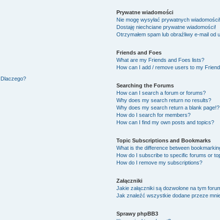
Prywatne wiadomości
Nie mogę wysyłać prywatnych wiadomości
Dostaję niechciane prywatne wiadomości!
Otrzymałem spam lub obraźliwy e-mail od 
Friends and Foes
What are my Friends and Foes lists?
How can I add / remove users to my Friends
. Dlaczego?
Searching the Forums
How can I search a forum or forums?
Why does my search return no results?
Why does my search return a blank page!?
How do I search for members?
How can I find my own posts and topics?
Topic Subscriptions and Bookmarks
What is the difference between bookmarkin
How do I subscribe to specific forums or to
How do I remove my subscriptions?
Załączniki
Jakie załączniki są dozwolone na tym foru
Jak znaleźć wszystkie dodane przeze mnie
Sprawy phpBB3