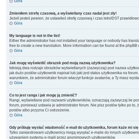
Góra
Zmieniłem strefę czasową, a wyświetlany czas nadal jest zły!
Jeżeli jesteś pewien, że ustawiłeś strefę czasową i czas letni/DST prawidłow
Góra
My language is not in the list!
Either the administrator has not installed your language or nobody has transla
free to create a new translation. More information can be found at the phpBB 
Góra
Jak mogę wyświetlić obrazek pod moją nazwą użytkownika?
Istnieją dwa rodzaje obrazków wyświetlanych (zazwyczaj) pod nazwa użytkow
jak dużo postów użytkownik napisał lub jaki jest status użytkownika na foru
warunkiem, że administrator forum właczył funkcje avatarów, a Ty masz wysta
Góra
Co to jest ranga i jak mogę ją zmienić?
Rangi, wyświetlane pod nazwami użytkowników, oznaczają zazwyczaj ile postó
forum, ponieważ ustawia je administrator forum. Nie pisz postów tylko po to, 
postów albo przyzna Ci ostrzeżenie.
Góra
Gdy próbuję wysłać wiadomość e-mail do użytkownika, forum każe mi się
Tylko zarejestrowani użytkownicy mogą wysyłać e-maile do innych użytkownikó
używaniem systemu e-maili przez anonimowych użytkowników.