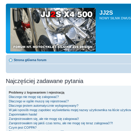
JJ2S
NOWY SILNIK DWU
Strona główna forum
Najczęściej zadawane pytania
Problemy z logowaniem i rejestracją
Dlaczego nie mogę się zalogować?
Dlaczego w ogóle muszę się rejestrować?
Dlaczego jestem automatycznie wylogowywany?
W jaki sposób mogę zapobiec wyświetlaniu mojej nazwy użytkownika na liście użytk
Zapomniałem hasła!
Zarejestrowałem się, ale nie mogę się zalogować!
Zarejestrowałem się jakiś czas temu, ale nie mogę się teraz zalogować!?!
Czym jest COPPA?