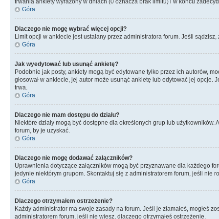
trwania ankiety wyrażony w dniach (0 oznacza brak limitu) i w końcu zadec
Góra
Dlaczego nie mogę wybrać więcej opcji?
Limit opcji w ankiecie jest ustalany przez administratora forum. Jeśli sądzisz,
Góra
Jak wyedytować lub usunąć ankietę?
Podobnie jak posty, ankiety mogą być edytowane tylko przez ich autorów, mod
głosował w ankiecie, jej autor może usunąć ankietę lub edytować jej opcje. 
trwa.
Góra
Dlaczego nie mam dostępu do działu?
Niektóre działy mogą być dostępne dla określonych grup lub użytkowników. 
forum, by je uzyskać.
Góra
Dlaczego nie mogę dodawać załączników?
Uprawnienia dotyczące załączników mogą być przyznawane dla każdego forum,
jedynie niektórym grupom. Skontaktuj się z administratorem forum, jeśli nie 
Góra
Dlaczego otrzymałem ostrzeżenie?
Każdy administrator ma swoje zasady na forum. Jeśli je złamałeś, mogłeś zos
administratorem forum, jeśli nie wiesz, dlaczego otrzymałeś ostrzeżenie.