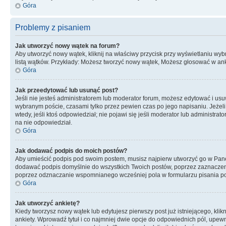
Góra
Problemy z pisaniem
Jak utworzyć nowy wątek na forum?
Aby utworzyć nowy wątek, kliknij na właściwy przycisk przy wyświetlaniu wy
listą wątków. Przykłady: Możesz tworzyć nowy wątek, Możesz głosować w anki
Góra
Jak przeedytować lub usunąć post?
Jeśli nie jesteś administratorem lub moderator forum, możesz edytować i usuwa
wybranym poście, czasami tylko przez pewien czas po jego napisaniu. Jeżeli kt
wtedy, jeśli ktoś odpowiedział; nie pojawi się jeśli moderator lub administr
na nie odpowiedział.
Góra
Jak dodawać podpis do moich postów?
Aby umieścić podpis pod swoim postem, musisz najpierw utworzyć go w Pane
dodawać podpis domyślnie do wszystkich Twoich postów, poprzez zaznaczen
poprzez odznaczanie wspomnianego wcześniej pola w formularzu pisania po
Góra
Jak utworzyć ankietę?
Kiedy tworzysz nowy wątek lub edytujesz pierwszy post już istniejącego, klik
ankiety. Wprowadź tytuł i co najmniej dwie opcje do odpowiednich pól, upewni