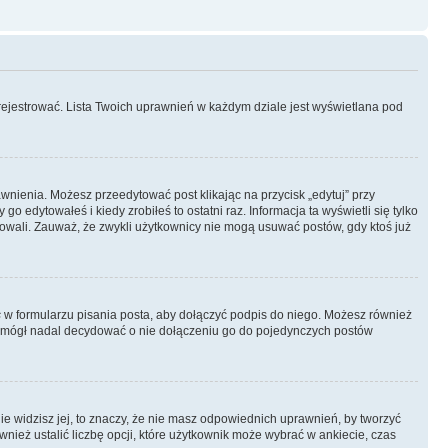
rejestrować. Lista Twoich uprawnień w każdym dziale jest wyświetlana pod
rawnienia. Możesz przeedytować post klikając na przycisk „edytuj” przy
 edytowałeś i kiedy zrobiłeś to ostatni raz. Informacja ta wyświetli się tylko
ytowali. Zauważ, że zwykli użytkownicy nie mogą usuwać postów, gdy ktoś już
s
w formularzu pisania posta, aby dołączyć podpis do niego. Możesz również
 mógł nadal decydować o nie dołączeniu go do pojedynczych postów
nie widzisz jej, to znaczy, że nie masz odpowiednich uprawnień, by tworzyć
wnież ustalić liczbę opcji, które użytkownik może wybrać w ankiecie, czas