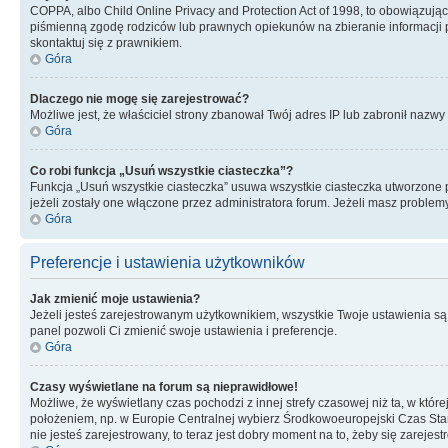
COPPA, albo Child Online Privacy and Protection Act of 1998, to obowiązują
piśmienną zgodę rodziców lub prawnych opiekunów na zbieranie informacji pr
skontaktuj się z prawnikiem.
Góra
Dlaczego nie mogę się zarejestrować?
Możliwe jest, że właściciel strony zbanował Twój adres IP lub zabronił nazwy 
Góra
Co robi funkcja „Usuń wszystkie ciasteczka”?
Funkcja „Usuń wszystkie ciasteczka” usuwa wszystkie ciasteczka utworzone pr
jeżeli zostały one włączone przez administratora forum. Jeżeli masz proble
Góra
Preferencje i ustawienia użytkowników
Jak zmienić moje ustawienia?
Jeżeli jesteś zarejestrowanym użytkownikiem, wszystkie Twoje ustawienia są
panel pozwoli Ci zmienić swoje ustawienia i preferencje.
Góra
Czasy wyświetlane na forum są nieprawidłowe!
Możliwe, że wyświetlany czas pochodzi z innej strefy czasowej niż ta, w któ
położeniem, np. w Europie Centralnej wybierz Środkowoeuropejski Czas Stan
nie jesteś zarejestrowany, to teraz jest dobry moment na to, żeby się zarejest