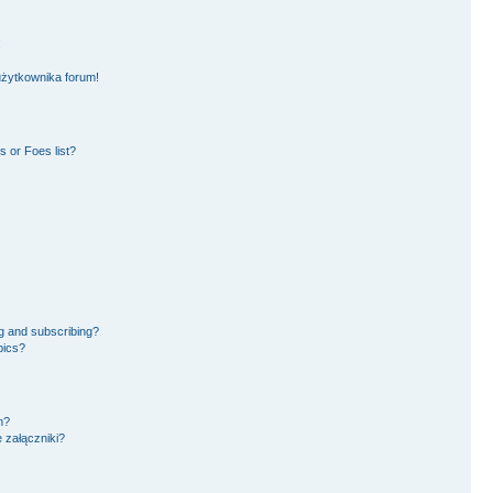
!
użytkownika forum!
 or Foes list?
g and subscribing?
pics?
m?
 załączniki?