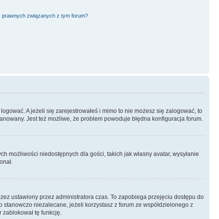
ć prawnych związanych z tym forum?
logować. A jeżeli się zarejestrowałeś i mimo to nie możesz się zalogować, to
 zbanowany. Jest też możliwe, że problem powoduje błędna konfiguracja forum.
ych możliwości niedostępnych dla gości, takich jak własny avatar, wysyłanie
onał.
rzez ustawiony przez administratora czas. To zapobiega przejęciu dostępu do
 stanowczo niezalecane, jeżeli korzystasz z forum ze współdzielonego z
r zablokował tę funkcję.