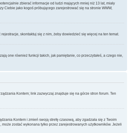
ncjalnie zbierać informacje od ludzi mających mniej niż 13 lat, miały
yczy Ciebie jako kogoś próbującego zarejestrować się na stronie WWW,
rejestracje, skontaktuj się z nim, żeby dowiedzieć się więcej na ten temat.
ą one również funkcji takich, jak pamiętanie, co przeczytałeś, a czego nie,
ządzania Kontem; link zazwyczaj znajduje się na górze stron forum. Ten
arządzania Kontem i zmień swoją strefę czasową, aby zgadzała się z Twoim
, może zostać wykonana tylko przez zarejestrowanych użytkowników. Jeżeli