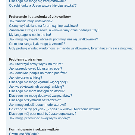
Dlaczego nie mogę się zarejestrować?
Co robi funkcja „Usuń wszystkie ciasteczka”?
Preferencje i ustawienia użytkowników
Jak zmienić moje ustawienia?
Czasy wyświetlane na forum są nieprawidłowe!
Zmieniłem strefę czasową, a wyświetlany czas nadal jest zły!
My language is not in the list!
Jak mogę wyświetlić obrazek pod moją nazwą użytkownika?
Co to jest ranga i jak mogę ją zmienić?
Gdy próbuję wysłać wiadomość e-mail do użytkownika, forum każe mi się zalogować
Problemy z pisaniem
Jak utworzyć nowy wątek na forum?
Jak przeedytować lub usunąć post?
Jak dodawać podpis do moich postów?
Jak utworzyć ankietę?
Dlaczego nie mogę wybrać więcej opcji?
Jak wyedytować lub usunąć ankietę?
Dlaczego nie mam dostępu do działu?
Dlaczego nie mogę dodawać załączników?
Dlaczego otrzymałem ostrzeżenie?
Jak mogę zgłosiś posty moderatorowi?
Do czego służy przycisk „Zapisz” w widoku tworzenia wątku?
Dlaczego mój post musi być zaakceptowany?
Jak mogę przesunąć swój wątek w górę?
Formatowanie i rodzaje wątków
Czym jest BBCode?