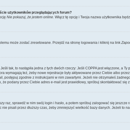
iście użytkowników przeglądających forum?
pcję
Nie pokazuj, że jestem online
. Włącz tę opcję i Twoja nazwa użytkownika będz
lemu może zostać zresetowane. Przejdź na stronę logowania i kliknij na link
Zapo
li tak, to nastąpiła jedna z tych dwóch rzeczy: Jeśli COPPA jest włączone, a Ty po
fora wymagają też, żeby nowe rejestracje były aktywowane przez Ciebie albo przez
mail, postępuj zgodnie z instrukcjami w nim zawartymi. Jeżeli nie otrzymałeś żadn
n, że podany przez Ciebie adres e-mail jest prawidłowy, spróbuj skontaktować się z
szy raz, sprawdź w nim swój login i hasło, a potem spróbuj zalogować się jeszcze r
nie pisali przez dłuższy czas, żeby zmniejszyć wielkość bazy danych. Jeżeli to na