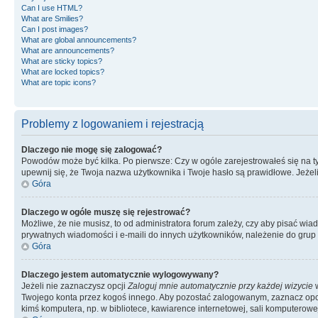
Can I use HTML?
What are Smilies?
Can I post images?
What are global announcements?
What are announcements?
What are sticky topics?
What are locked topics?
What are topic icons?
Problemy z logowaniem i rejestracją
Dlaczego nie mogę się zalogować?
Powodów może być kilka. Po pierwsze: Czy w ogóle zarejestrowałeś się na tym 
upewnij się, że Twoja nazwa użytkownika i Twoje hasło są prawidłowe. Jeżeli
Góra
Dlaczego w ogóle muszę się rejestrować?
Możliwe, że nie musisz, to od administratora forum zależy, czy aby pisać wia
prywatnych wiadomości i e-maili do innych użytkowników, należenie do grup u
Góra
Dlaczego jestem automatycznie wylogowywany?
Jeżeli nie zaznaczysz opcji
Zaloguj mnie automatycznie przy każdej wizycie
w
Twojego konta przez kogoś innego. Aby pozostać zalogowanym, zaznacz opcję
kimś komputera, np. w bibliotece, kawiarence internetowej, sali komputerowej w 