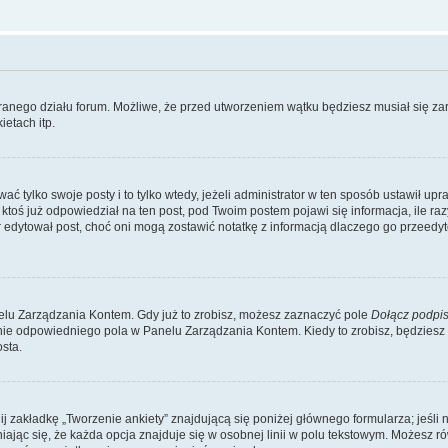
branego działu forum. Możliwe, że przed utworzeniem wątku będziesz musiał się za
etach itp.
ć tylko swoje posty i to tylko wtedy, jeżeli administrator w ten sposób ustawił up
oś już odpowiedział na ten post, pod Twoim postem pojawi się informacja, ile razy go
ator edytował post, choć oni mogą zostawić notatkę z informacją dlaczego go przeed
lu Zarządzania Kontem. Gdy już to zrobisz, możesz zaznaczyć pole
Dołącz podpi
ie odpowiedniego pola w Panelu Zarządzania Kontem. Kiedy to zrobisz, będziesz
sta.
nij zakładkę „Tworzenie ankiety” znajdującą się poniżej głównego formularza; jeśli 
ając się, że każda opcja znajduje się w osobnej linii w polu tekstowym. Możesz ró