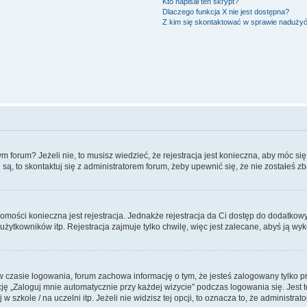
Kto napisał ten skrypt?
Dlaczego funkcja X nie jest dostępna?
Z kim się skontaktować w sprawie naduży
forum? Jeżeli nie, to musisz wiedzieć, że rejestracja jest konieczna, aby móc się 
 są, to skontaktuj się z administratorem forum, żeby upewnić się, że nie zostałeś
domości konieczna jest rejestracja. Jednakże rejestracja da Ci dostęp do dodatkow
żytkowników itp. Rejestracja zajmuje tylko chwilę, więc jest zalecane, abyś ją wyk
 czasie logowania, forum zachowa informację o tym, że jesteś zalogowany tylko p
 „Zaloguj mnie automatycznie przy każdej wizycie” podczas logowania się. Jest to
szkole / na uczelni itp. Jeżeli nie widzisz tej opcji, to oznacza to, że administrato