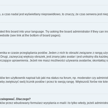
o, a czas nadal jest wyświetlany nieprawidłowo, to znaczy, że czas serwera jest ni
ted this board into your language. Try asking the board administrator if they can in
website (see link at the bottom of board pages).
nika w czasie przeglądania postów. Jeden z nich to obrazki związane z rangą uż
m. Drugi, zazwyczaj większy obrazek, jest znany jako avatar i jest unikalny dla k
rczające uprawnienia. Jeżeli nie masz możliwości używania avatarów, skontaktuj s
w ten użytkownik napisał lub jaki ma status na forum, np. moderator czy administ
żeby zwiększyć swój licznik postów i przez to swoją rangę. Większość forów nie toler
 zalogować. Dlaczego?
w przez wbudowany formularz wysyłania e-maili i to tylko wtedy, jeżeli administr