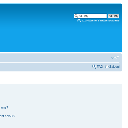
Wyszukiwanie zaawansowane
FAQ
Zaloguj
n one?
ent colour?