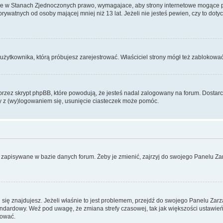
ce w Stanach Zjednoczonych prawo, wymagajace, aby strony internetowe mogące pote
ywatnych od osoby mającej mniej niż 13 lat. Jeżeli nie jesteś pewien, czy to dot
użytkownika, którą próbujesz zarejestrować. Właściciel strony mógł też zablokować 
zez skrypt phpBB, które powodują, że jesteś nadal zalogowany na forum. Dostarczaj
my z (wy)logowaniem się, usunięcie ciasteczek może pomóc.
 zapisywane w bazie danych forum. Żeby je zmienić, zajrzyj do swojego Panelu Zar
rej się znajdujesz. Jeżeli właśnie to jest problemem, przejdź do swojego Panelu Z
dardowy. Weź pod uwagę, że zmiana strefy czasowej, tak jak większości ustawień
rować.