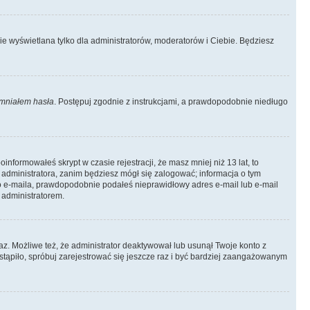
ie wyświetlana tylko dla administratorów, moderatorów i Ciebie. Będziesz
mniałem hasła
. Postępuj zgodnie z instrukcjami, a prawdopodobnie niedługo
informowałeś skrypt w czasie rejestracji, że masz mniej niż 13 lat, to
 administratora, zanim będziesz mógł się zalogować; informacja o tym
ego e-maila, prawdopodobnie podałeś nieprawidłowy adres e-mail lub e-mail
 administratorem.
az. Możliwe też, że administrator deaktywował lub usunął Twoje konto z
stąpiło, spróbuj zarejestrować się jeszcze raz i być bardziej zaangażowanym