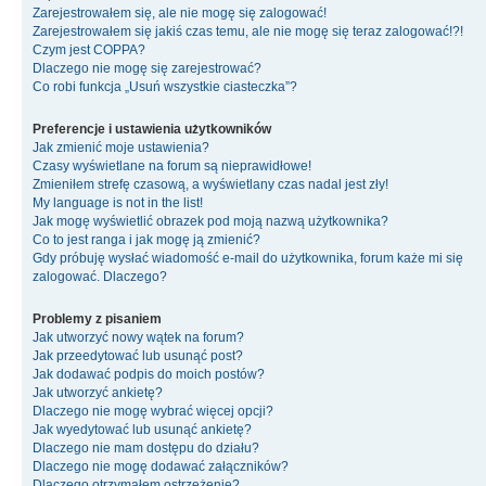
Zarejestrowałem się, ale nie mogę się zalogować!
Zarejestrowałem się jakiś czas temu, ale nie mogę się teraz zalogować!?!
Czym jest COPPA?
Dlaczego nie mogę się zarejestrować?
Co robi funkcja „Usuń wszystkie ciasteczka”?
Preferencje i ustawienia użytkowników
Jak zmienić moje ustawienia?
Czasy wyświetlane na forum są nieprawidłowe!
Zmieniłem strefę czasową, a wyświetlany czas nadal jest zły!
My language is not in the list!
Jak mogę wyświetlić obrazek pod moją nazwą użytkownika?
Co to jest ranga i jak mogę ją zmienić?
Gdy próbuję wysłać wiadomość e-mail do użytkownika, forum każe mi się
zalogować. Dlaczego?
Problemy z pisaniem
Jak utworzyć nowy wątek na forum?
Jak przeedytować lub usunąć post?
Jak dodawać podpis do moich postów?
Jak utworzyć ankietę?
Dlaczego nie mogę wybrać więcej opcji?
Jak wyedytować lub usunąć ankietę?
Dlaczego nie mam dostępu do działu?
Dlaczego nie mogę dodawać załączników?
Dlaczego otrzymałem ostrzeżenie?