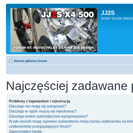
JJ2S
NOWY SILNIK DWU
Strona główna forum
Najczęściej zadawane 
Problemy z logowaniem i rejestracją
Dlaczego nie mogę się zalogować?
Dlaczego w ogóle muszę się rejestrować?
Dlaczego jestem automatycznie wylogowywany?
W jaki sposób mogę zapobiec wyświetlaniu mojej nazwy użytkownika na liśc
użytkowników przeglądających forum?
Zapomniałem hasła!