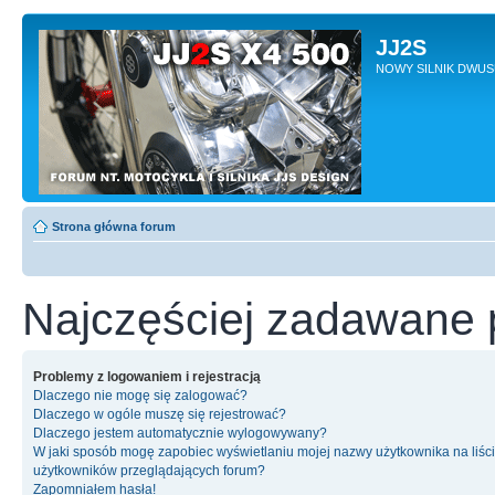
JJ2S
NOWY SILNIK DWU
Strona główna forum
Najczęściej zadawane 
Problemy z logowaniem i rejestracją
Dlaczego nie mogę się zalogować?
Dlaczego w ogóle muszę się rejestrować?
Dlaczego jestem automatycznie wylogowywany?
W jaki sposób mogę zapobiec wyświetlaniu mojej nazwy użytkownika na liśc
użytkowników przeglądających forum?
Zapomniałem hasła!