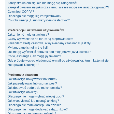
Zarejestrowałem się, ale nie mogę się zalogować!
Zarejestrowałem się jakiś czas temu, ale nie mogę się teraz zalogować!?!
Czym jest COPPA?
Dlaczego nie mogę się zarejestrować?
Co robi funkcja „Usuń wszystkie ciasteczka”?
Preferencje i ustawienia użytkowników
Jak zmienić moje ustawienia?
Czasy wyświetlane na forum są nieprawidłowe!
Zmieniłem strefę czasową, a wyświetlany czas nadal jest zły!
My language is not in the list!
Jak mogę wyświetlić obrazek pod moją nazwą użytkownika?
Co to jest ranga i jak mogę ją zmienić?
Gdy próbuję wysłać wiadomość e-mail do użytkownika, forum każe mi się
zalogować. Dlaczego?
Problemy z pisaniem
Jak utworzyć nowy wątek na forum?
Jak przeedytować lub usunąć post?
Jak dodawać podpis do moich postów?
Jak utworzyć ankietę?
Dlaczego nie mogę wybrać więcej opcji?
Jak wyedytować lub usunąć ankietę?
Dlaczego nie mam dostępu do działu?
Dlaczego nie mogę dodawać załączników?
Dlaczego otrzymałem ostrzeżenie?