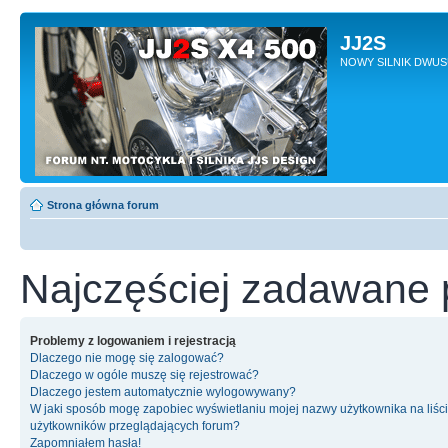
JJ2S
NOWY SILNIK DWU
Strona główna forum
Najczęściej zadawane 
Problemy z logowaniem i rejestracją
Dlaczego nie mogę się zalogować?
Dlaczego w ogóle muszę się rejestrować?
Dlaczego jestem automatycznie wylogowywany?
W jaki sposób mogę zapobiec wyświetlaniu mojej nazwy użytkownika na liśc
użytkowników przeglądających forum?
Zapomniałem hasła!