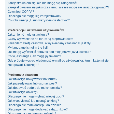
Zarejestrowałem się, ale nie mogę się zalogować!
Zarejestrowałem się jakiś czas temu, ale nie mogę się teraz zalogować!?!
Czym jest COPPA?
Dlaczego nie mogę się zarejestrować?
Co robi funkcja „Usuń wszystkie ciasteczka”?
Preferencje i ustawienia użytkowników
Jak zmienić moje ustawienia?
Czasy wyświetlane na forum są nieprawidłowe!
Zmieniłem strefę czasową, a wyświetlany czas nadal jest zły!
My language is not in the list!
Jak mogę wyświetlić obrazek pod moją nazwą użytkownika?
Co to jest ranga i jak mogę ją zmienić?
Gdy próbuję wysłać wiadomość e-mail do użytkownika, forum każe mi się
zalogować. Dlaczego?
Problemy z pisaniem
Jak utworzyć nowy wątek na forum?
Jak przeedytować lub usunąć post?
Jak dodawać podpis do moich postów?
Jak utworzyć ankietę?
Dlaczego nie mogę wybrać więcej opcji?
Jak wyedytować lub usunąć ankietę?
Dlaczego nie mam dostępu do działu?
Dlaczego nie mogę dodawać załączników?
Dlaczego otrzymałem ostrzeżenie?