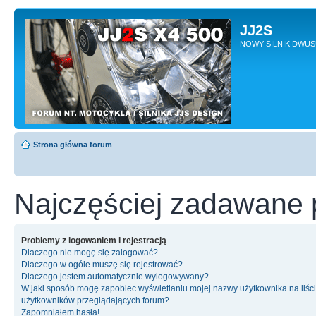
JJ2S
NOWY SILNIK DWU
Strona główna forum
Najczęściej zadawane 
Problemy z logowaniem i rejestracją
Dlaczego nie mogę się zalogować?
Dlaczego w ogóle muszę się rejestrować?
Dlaczego jestem automatycznie wylogowywany?
W jaki sposób mogę zapobiec wyświetlaniu mojej nazwy użytkownika na liśc
użytkowników przeglądających forum?
Zapomniałem hasła!