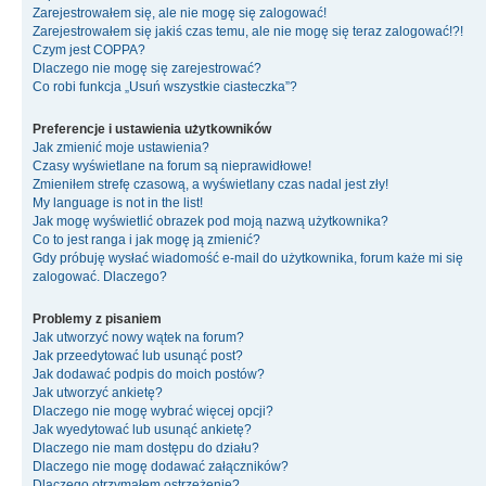
Zarejestrowałem się, ale nie mogę się zalogować!
Zarejestrowałem się jakiś czas temu, ale nie mogę się teraz zalogować!?!
Czym jest COPPA?
Dlaczego nie mogę się zarejestrować?
Co robi funkcja „Usuń wszystkie ciasteczka”?
Preferencje i ustawienia użytkowników
Jak zmienić moje ustawienia?
Czasy wyświetlane na forum są nieprawidłowe!
Zmieniłem strefę czasową, a wyświetlany czas nadal jest zły!
My language is not in the list!
Jak mogę wyświetlić obrazek pod moją nazwą użytkownika?
Co to jest ranga i jak mogę ją zmienić?
Gdy próbuję wysłać wiadomość e-mail do użytkownika, forum każe mi się
zalogować. Dlaczego?
Problemy z pisaniem
Jak utworzyć nowy wątek na forum?
Jak przeedytować lub usunąć post?
Jak dodawać podpis do moich postów?
Jak utworzyć ankietę?
Dlaczego nie mogę wybrać więcej opcji?
Jak wyedytować lub usunąć ankietę?
Dlaczego nie mam dostępu do działu?
Dlaczego nie mogę dodawać załączników?
Dlaczego otrzymałem ostrzeżenie?