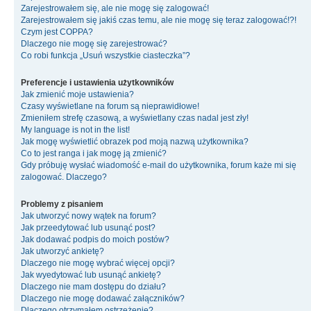
Zarejestrowałem się, ale nie mogę się zalogować!
Zarejestrowałem się jakiś czas temu, ale nie mogę się teraz zalogować!?!
Czym jest COPPA?
Dlaczego nie mogę się zarejestrować?
Co robi funkcja „Usuń wszystkie ciasteczka”?
Preferencje i ustawienia użytkowników
Jak zmienić moje ustawienia?
Czasy wyświetlane na forum są nieprawidłowe!
Zmieniłem strefę czasową, a wyświetlany czas nadal jest zły!
My language is not in the list!
Jak mogę wyświetlić obrazek pod moją nazwą użytkownika?
Co to jest ranga i jak mogę ją zmienić?
Gdy próbuję wysłać wiadomość e-mail do użytkownika, forum każe mi się
zalogować. Dlaczego?
Problemy z pisaniem
Jak utworzyć nowy wątek na forum?
Jak przeedytować lub usunąć post?
Jak dodawać podpis do moich postów?
Jak utworzyć ankietę?
Dlaczego nie mogę wybrać więcej opcji?
Jak wyedytować lub usunąć ankietę?
Dlaczego nie mam dostępu do działu?
Dlaczego nie mogę dodawać załączników?
Dlaczego otrzymałem ostrzeżenie?