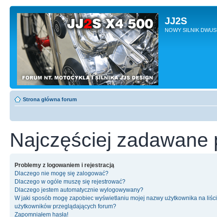
JJ2S
NOWY SILNIK DWU
Strona główna forum
Najczęściej zadawane 
Problemy z logowaniem i rejestracją
Dlaczego nie mogę się zalogować?
Dlaczego w ogóle muszę się rejestrować?
Dlaczego jestem automatycznie wylogowywany?
W jaki sposób mogę zapobiec wyświetlaniu mojej nazwy użytkownika na liśc
użytkowników przeglądających forum?
Zapomniałem hasła!