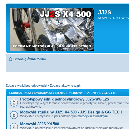
JJ2S
NOWY SILNIK DWU
Strona główna forum
Zobacz wątki bez odpowiedzi
•
Zobacz aktywne wątki
TECHNIKA - NOWY DWUSUWOWY SILNIK SPALINOWY - PATENT PL 204724 B1
Prototypowy silnik jednocylindrowy JJ2S-WG 125
Chcielibyśmy w tym temacie porozmawiać o prototypie silnika, problemach z
rozruchowymi.
Motocykl studialny JJ2S X4 500 - JJS Design & GG TECH
Wszystko co myślicie o prezentowanym
motocyklu studialnym
.
Motocykl JJ2S X4 500
Wszystko co myślicie o zaprezentowanym na stronie projekcie motocykla.