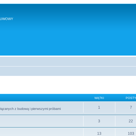
SUWOWY
WĄTKI
POST
1
7
wiązanych z budową i pierwszymi próbami
3
22
13
103