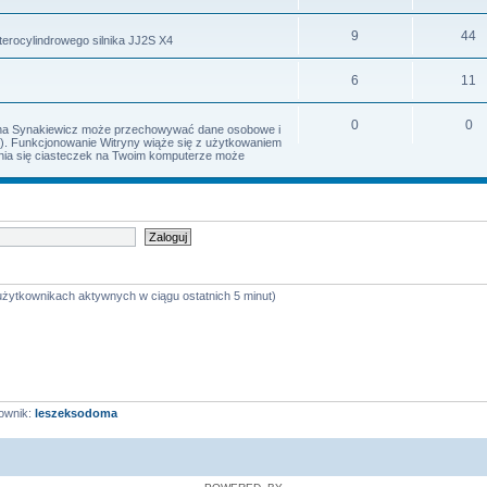
9
44
terocylindrowego silnika JJ2S X4
6
11
0
0
Irena Synakiewicz może przechowywać dane osobowe i
s). Funkcjonowanie Witryny wiąże się z użytkowaniem
iania się ciasteczek na Twoim komputerze może
 użytkownikach aktywnych w ciągu ostatnich 5 minut)
ownik:
leszeksodoma