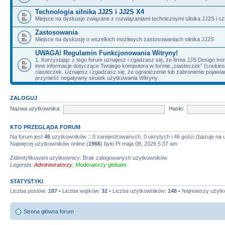
Technologia silnika JJ2S i JJ2S X4
Miejsce na dyskusje związane z rozwiązaniami technicznymi silnika JJ2S i cz
Zastosowania
Miejsce na dyskusję o wszelkich możliwych zastosowaniach silnika JJ2S
UWAGA! Regulamin Funkcjonowania Witryny!
1. Korzystając z tego forum uznajesz i zgadzasz się, że firma JJS Design 
inne informacje dotyczące Twojego komputera w formie „ciasteczek” (cookie
ciasteczek. Uznajesz i zgadzasz się, że ograniczenie lub zabronienie pojaw
przynieść negatywny skutek użytkowania Witryny.
ZALOGUJ
Nazwa użytkownika:
Hasło:
KTO PRZEGLĄDA FORUM
Na forum jest
46
użytkowników :: 0 zarejestrowanych, 0 ukrytych i 46 gości (bazuje na
Najwięcej użytkowników online (
1966
) było Pt maja 08, 2026 5:37 am
Zidentyfikowani użytkownicy: Brak zalogowanych użytkowników
Legenda:
Administratorzy
,
Moderatorzy globalni
STATYSTYKI
Liczba postów:
187
• Liczba wątków:
32
• Liczba użytkowników:
148
• Najnowszy użytk
Strona główna forum