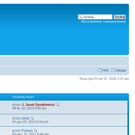
Wyszukiwanie zaawansowane
FAQ
Zaloguj
Teraz jest Pt sie 07, 2026 3:37 pm
Y
OSTATNI POST
przez
J. Jacek Synakiewicz
Wt lis 19, 2013 9:00 pm
przez
skwy
Pn gru 03, 2012 8:18 pm
przez
Furious
Pn wrz 10, 2012 9:46 pm