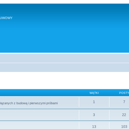
SUWOWY
WĄTKI
POST
1
7
wiązanych z budową i pierwszymi próbami
3
22
13
103