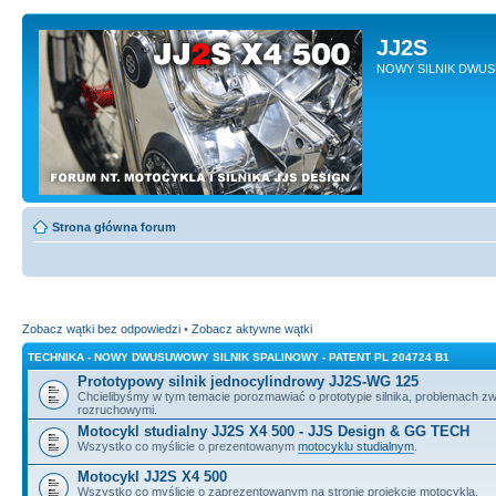
JJ2S
NOWY SILNIK DWU
Strona główna forum
Zobacz wątki bez odpowiedzi
•
Zobacz aktywne wątki
TECHNIKA - NOWY DWUSUWOWY SILNIK SPALINOWY - PATENT PL 204724 B1
Prototypowy silnik jednocylindrowy JJ2S-WG 125
Chcielibyśmy w tym temacie porozmawiać o prototypie silnika, problemach z
rozruchowymi.
Motocykl studialny JJ2S X4 500 - JJS Design & GG TECH
Wszystko co myślicie o prezentowanym
motocyklu studialnym
.
Motocykl JJ2S X4 500
Wszystko co myślicie o zaprezentowanym na stronie projekcie motocykla.