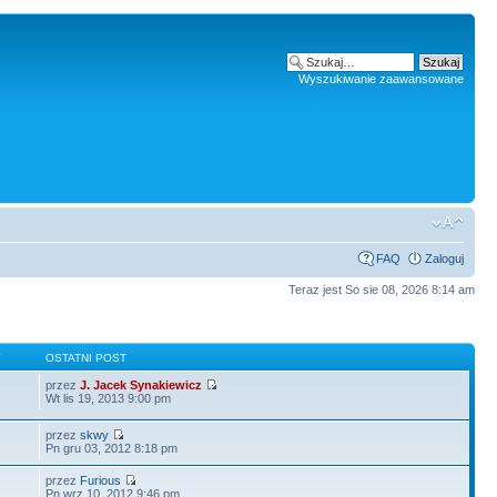
Wyszukiwanie zaawansowane
FAQ
Zaloguj
Teraz jest So sie 08, 2026 8:14 am
Y
OSTATNI POST
przez
J. Jacek Synakiewicz
Wt lis 19, 2013 9:00 pm
przez
skwy
Pn gru 03, 2012 8:18 pm
przez
Furious
Pn wrz 10, 2012 9:46 pm