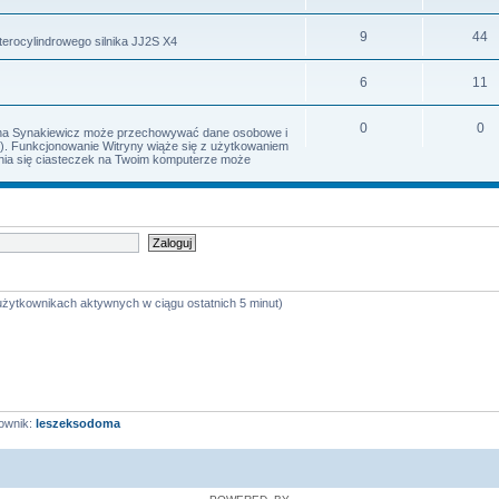
9
44
terocylindrowego silnika JJ2S X4
6
11
0
0
Irena Synakiewicz może przechowywać dane osobowe i
s). Funkcjonowanie Witryny wiąże się z użytkowaniem
iania się ciasteczek na Twoim komputerze może
 użytkownikach aktywnych w ciągu ostatnich 5 minut)
ownik:
leszeksodoma