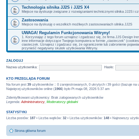
Technologia silnika JJ2S i JJ2S X4
Miejsce na dyskusje związane z rozwiązaniami technicznymi silnika JJ2S i cz
Zastosowania
Miejsce na dyskusję o wszelkich możliwych zastosowaniach silnika JJ2S
UWAGA! Regulamin Funkcjonowania Witryny!
1. Korzystając z tego forum uznajesz i zgadzasz się, że firma JJS Design 
inne informacje dotyczące Twojego komputera w formie „ciasteczek” (cookie
ciasteczek. Uznajesz i zgadzasz się, że ograniczenie lub zabronienie pojaw
przynieść negatywny skutek użytkowania Witryny.
ZALOGUJ
Nazwa użytkownika:
Hasło:
KTO PRZEGLĄDA FORUM
Na forum jest
39
użytkowników :: 0 zarejestrowanych, 0 ukrytych i 39 gości (bazuje na
Najwięcej użytkowników online (
1966
) było Pt maja 08, 2026 5:37 am
Zidentyfikowani użytkownicy: Brak zalogowanych użytkowników
Legenda:
Administratorzy
,
Moderatorzy globalni
STATYSTYKI
Liczba postów:
187
• Liczba wątków:
32
• Liczba użytkowników:
148
• Najnowszy użytk
Strona główna forum