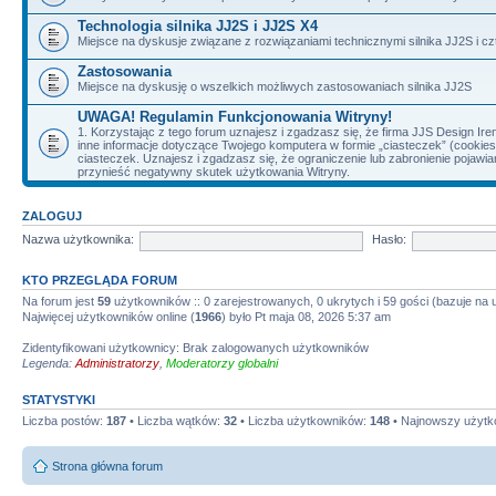
Technologia silnika JJ2S i JJ2S X4
Miejsce na dyskusje związane z rozwiązaniami technicznymi silnika JJ2S i cz
Zastosowania
Miejsce na dyskusję o wszelkich możliwych zastosowaniach silnika JJ2S
UWAGA! Regulamin Funkcjonowania Witryny!
1. Korzystając z tego forum uznajesz i zgadzasz się, że firma JJS Design 
inne informacje dotyczące Twojego komputera w formie „ciasteczek” (cookie
ciasteczek. Uznajesz i zgadzasz się, że ograniczenie lub zabronienie pojaw
przynieść negatywny skutek użytkowania Witryny.
ZALOGUJ
Nazwa użytkownika:
Hasło:
KTO PRZEGLĄDA FORUM
Na forum jest
59
użytkowników :: 0 zarejestrowanych, 0 ukrytych i 59 gości (bazuje na
Najwięcej użytkowników online (
1966
) było Pt maja 08, 2026 5:37 am
Zidentyfikowani użytkownicy: Brak zalogowanych użytkowników
Legenda:
Administratorzy
,
Moderatorzy globalni
STATYSTYKI
Liczba postów:
187
• Liczba wątków:
32
• Liczba użytkowników:
148
• Najnowszy użytk
Strona główna forum