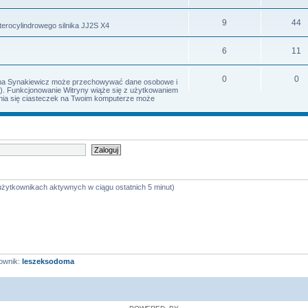
9
44
terocylindrowego silnika JJ2S X4
6
11
0
0
Irena Synakiewicz może przechowywać dane osobowe i
s). Funkcjonowanie Witryny wiąże się z użytkowaniem
iania się ciasteczek na Twoim komputerze może
 użytkownikach aktywnych w ciągu ostatnich 5 minut)
ownik:
leszeksodoma