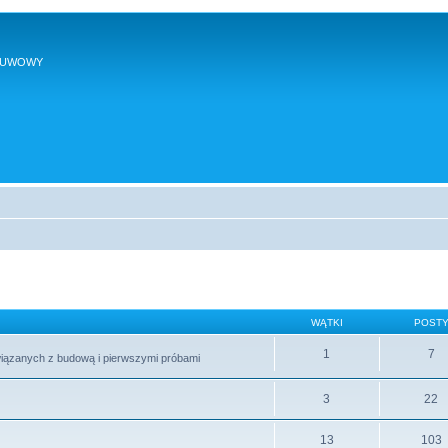
SUWOWY
WĄTKI
POST
1
7
wiązanych z budową i pierwszymi próbami
3
22
13
103