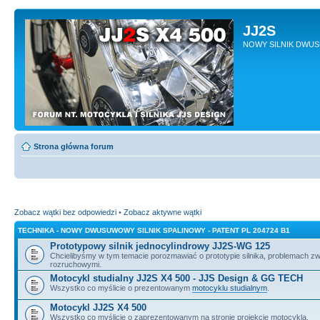
JJ2S
NOWY SILNIK DWU
Strona główna forum
Zobacz wątki bez odpowiedzi
•
Zobacz aktywne wątki
TECHNIKA - NOWY DWUSUWOWY SILNIK SPALINOWY - PATENT PL 204724 B1
Prototypowy silnik jednocylindrowy JJ2S-WG 125
Chcielibyśmy w tym temacie porozmawiać o prototypie silnika, problemach z
rozruchowymi.
Motocykl studialny JJ2S X4 500 - JJS Design & GG TECH
Wszystko co myślicie o prezentowanym
motocyklu studialnym
.
Motocykl JJ2S X4 500
Wszystko co myślicie o zaprezentowanym na stronie projekcie motocykla.