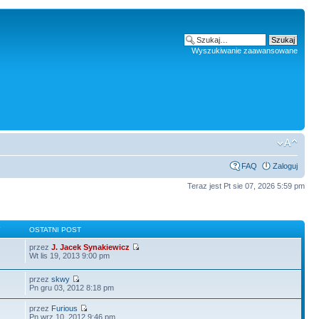
Wyszukiwanie zaawansowane
FAQ
Zaloguj
Teraz jest Pt sie 07, 2026 5:59 pm
Y
OSTATNI POST
przez
J. Jacek Synakiewicz
Wt lis 19, 2013 9:00 pm
przez
skwy
Pn gru 03, 2012 8:18 pm
przez
Furious
Pn wrz 10, 2012 9:46 pm