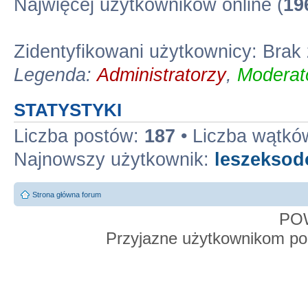
Najwięcej użytkowników online (
19
Zidentyfikowani użytkownicy: Bra
Legenda:
Administratorzy
,
Moderato
STATYSTYKI
Liczba postów:
187
• Liczba wątkó
Najnowszy użytkownik:
leszekso
Strona główna forum
PO
Przyjazne użytkownikom po