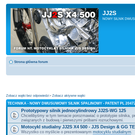
JJ2S
NOWY SILNIK DWU
Strona główna forum
Zobacz wątki bez odpowiedzi
•
Zobacz aktywne wątki
TECHNIKA - NOWY DWUSUWOWY SILNIK SPALINOWY - PATENT PL 2047
Prototypowy silnik jednocylindrowy JJ2S-WG 125
Chcielibyśmy w tym temacie porozmawiać o prototypie silnika, 
związanych z budową i pierwszymi próbami rozruchowymi.
Motocykl studialny JJ2S X4 500 - JJS Design & GG T
Wszystko co myślicie o prezentowanym
motocyklu studialnym
.