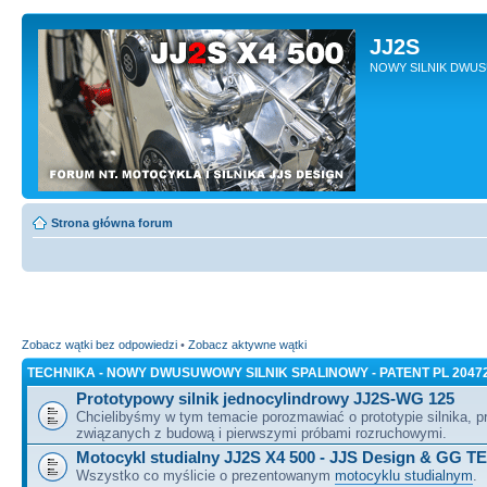
JJ2S
NOWY SILNIK DWU
Strona główna forum
Zobacz wątki bez odpowiedzi
•
Zobacz aktywne wątki
TECHNIKA - NOWY DWUSUWOWY SILNIK SPALINOWY - PATENT PL 2047
Prototypowy silnik jednocylindrowy JJ2S-WG 125
Chcielibyśmy w tym temacie porozmawiać o prototypie silnika, 
związanych z budową i pierwszymi próbami rozruchowymi.
Motocykl studialny JJ2S X4 500 - JJS Design & GG T
Wszystko co myślicie o prezentowanym
motocyklu studialnym
.