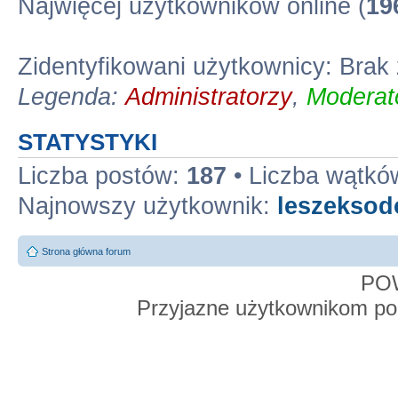
Najwięcej użytkowników online (
19
Zidentyfikowani użytkownicy: Bra
Legenda:
Administratorzy
,
Moderato
STATYSTYKI
Liczba postów:
187
• Liczba wątkó
Najnowszy użytkownik:
leszekso
Strona główna forum
PO
Przyjazne użytkownikom po