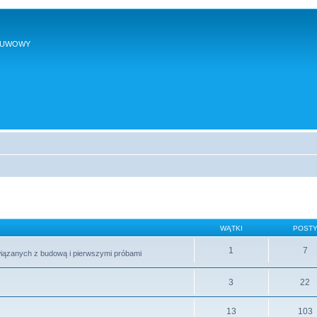
SUWOWY
WĄTKI
POST
1
7
wiązanych z budową i pierwszymi próbami
3
22
13
103