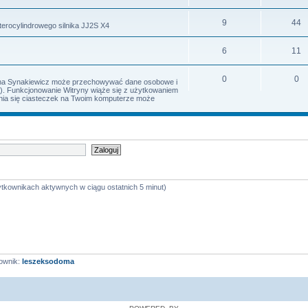
9
44
terocylindrowego silnika JJ2S X4
6
11
0
0
Irena Synakiewicz może przechowywać dane osobowe i
s). Funkcjonowanie Witryny wiąże się z użytkowaniem
iania się ciasteczek na Twoim komputerze może
ytkownikach aktywnych w ciągu ostatnich 5 minut)
ownik:
leszeksodoma