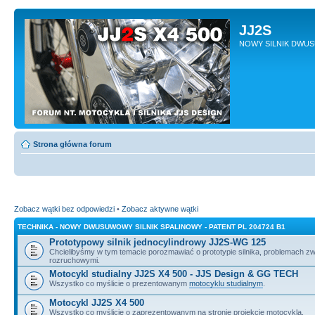
JJ2S
NOWY SILNIK DWU
Strona główna forum
Zobacz wątki bez odpowiedzi
•
Zobacz aktywne wątki
TECHNIKA - NOWY DWUSUWOWY SILNIK SPALINOWY - PATENT PL 204724 B1
Prototypowy silnik jednocylindrowy JJ2S-WG 125
Chcielibyśmy w tym temacie porozmawiać o prototypie silnika, problemach z
rozruchowymi.
Motocykl studialny JJ2S X4 500 - JJS Design & GG TECH
Wszystko co myślicie o prezentowanym
motocyklu studialnym
.
Motocykl JJ2S X4 500
Wszystko co myślicie o zaprezentowanym na stronie projekcie motocykla.