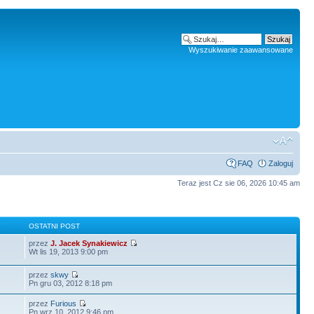
Wyszukiwanie zaawansowane
FAQ
Zaloguj
Teraz jest Cz sie 06, 2026 10:45 am
Y
OSTATNI POST
przez
J. Jacek Synakiewicz
Wt lis 19, 2013 9:00 pm
przez
skwy
Pn gru 03, 2012 8:18 pm
przez
Furious
Pn wrz 10, 2012 9:46 pm