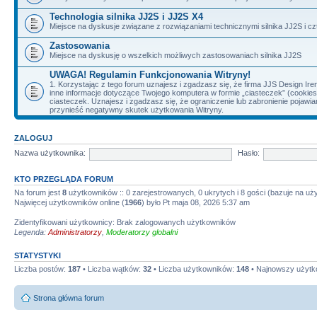
Technologia silnika JJ2S i JJ2S X4
Miejsce na dyskusje związane z rozwiązaniami technicznymi silnika JJ2S i cz
Zastosowania
Miejsce na dyskusję o wszelkich możliwych zastosowaniach silnika JJ2S
UWAGA! Regulamin Funkcjonowania Witryny!
1. Korzystając z tego forum uznajesz i zgadzasz się, że firma JJS Design 
inne informacje dotyczące Twojego komputera w formie „ciasteczek” (cookie
ciasteczek. Uznajesz i zgadzasz się, że ograniczenie lub zabronienie pojaw
przynieść negatywny skutek użytkowania Witryny.
ZALOGUJ
Nazwa użytkownika:
Hasło:
KTO PRZEGLĄDA FORUM
Na forum jest
8
użytkowników :: 0 zarejestrowanych, 0 ukrytych i 8 gości (bazuje na uż
Najwięcej użytkowników online (
1966
) było Pt maja 08, 2026 5:37 am
Zidentyfikowani użytkownicy: Brak zalogowanych użytkowników
Legenda:
Administratorzy
,
Moderatorzy globalni
STATYSTYKI
Liczba postów:
187
• Liczba wątków:
32
• Liczba użytkowników:
148
• Najnowszy użytk
Strona główna forum