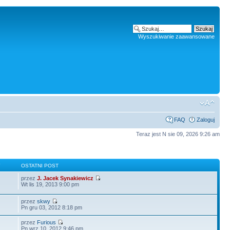
Wyszukiwanie zaawansowane
FAQ
Zaloguj
Teraz jest N sie 09, 2026 9:26 am
Y
OSTATNI POST
przez
J. Jacek Synakiewicz
Wt lis 19, 2013 9:00 pm
przez
skwy
Pn gru 03, 2012 8:18 pm
przez
Furious
Pn wrz 10, 2012 9:46 pm