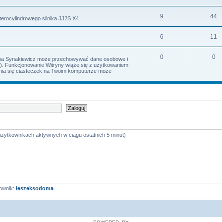
9
44
terocylindrowego silnika JJ2S X4
6
11
0
0
Irena Synakiewicz może przechowywać dane osobowe i
s). Funkcjonowanie Witryny wiąże się z użytkowaniem
iania się ciasteczek na Twoim komputerze może
 użytkownikach aktywnych w ciągu ostatnich 5 minut)
ownik:
leszeksodoma