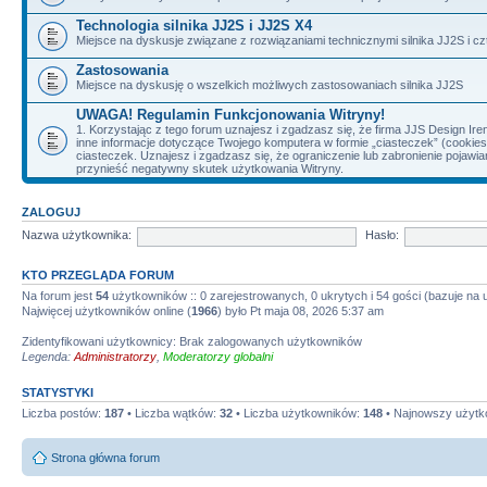
Technologia silnika JJ2S i JJ2S X4
Miejsce na dyskusje związane z rozwiązaniami technicznymi silnika JJ2S i cz
Zastosowania
Miejsce na dyskusję o wszelkich możliwych zastosowaniach silnika JJ2S
UWAGA! Regulamin Funkcjonowania Witryny!
1. Korzystając z tego forum uznajesz i zgadzasz się, że firma JJS Design 
inne informacje dotyczące Twojego komputera w formie „ciasteczek” (cookie
ciasteczek. Uznajesz i zgadzasz się, że ograniczenie lub zabronienie pojaw
przynieść negatywny skutek użytkowania Witryny.
ZALOGUJ
Nazwa użytkownika:
Hasło:
KTO PRZEGLĄDA FORUM
Na forum jest
54
użytkowników :: 0 zarejestrowanych, 0 ukrytych i 54 gości (bazuje na
Najwięcej użytkowników online (
1966
) było Pt maja 08, 2026 5:37 am
Zidentyfikowani użytkownicy: Brak zalogowanych użytkowników
Legenda:
Administratorzy
,
Moderatorzy globalni
STATYSTYKI
Liczba postów:
187
• Liczba wątków:
32
• Liczba użytkowników:
148
• Najnowszy użytk
Strona główna forum