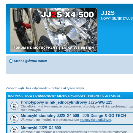
JJ2S
NOWY SILNIK DWU
Strona główna forum
Zobacz wątki bez odpowiedzi
•
Zobacz aktywne wątki
TECHNIKA - NOWY DWUSUWOWY SILNIK SPALINOWY - PATENT PL 204724 B1
Prototypowy silnik jednocylindrowy JJ2S-WG 125
Chcielibyśmy w tym temacie porozmawiać o prototypie silnika, problemach z
rozruchowymi.
Motocykl studialny JJ2S X4 500 - JJS Design & GG TECH
Wszystko co myślicie o prezentowanym
motocyklu studialnym
.
Motocykl JJ2S X4 500
Wszystko co myślicie o zaprezentowanym na stronie projekcie motocykla.