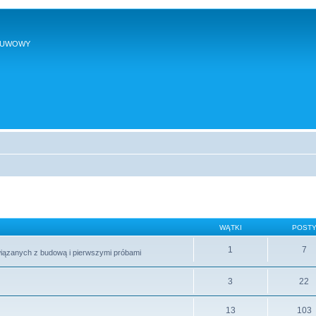
SUWOWY
WĄTKI
POST
1
7
wiązanych z budową i pierwszymi próbami
3
22
13
103