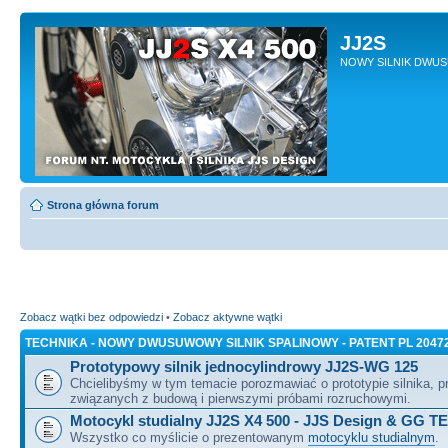
JJ2S
NOWY SILNIK DWU
Strona główna forum
Zobacz wątki bez odpowiedzi
•
Zobacz aktywne wątki
TECHNIKA - NOWY DWUSUWOWY SILNIK SPALINOWY - PATENT PL 2047
Prototypowy silnik jednocylindrowy JJ2S-WG 125
Chcielibyśmy w tym temacie porozmawiać o prototypie silnika, 
związanych z budową i pierwszymi próbami rozruchowymi.
Motocykl studialny JJ2S X4 500 - JJS Design & GG T
Wszystko co myślicie o prezentowanym
motocyklu studialnym
.