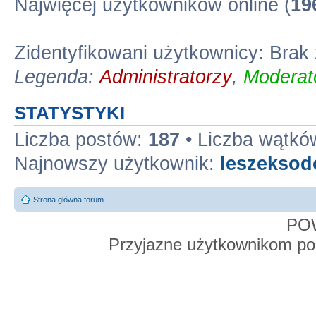
Najwięcej użytkowników online (
19
Zidentyfikowani użytkownicy: Bra
Legenda:
Administratorzy
,
Moderato
STATYSTYKI
Liczba postów:
187
• Liczba wątkó
Najnowszy użytkownik:
leszekso
Strona główna forum
PO
Przyjazne użytkownikom po