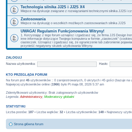
Technologia silnika JJ2S i JJ2S X4
Miejsce na dyskusje związane z rozwiązaniami technicznymi silnika JJ2S i cz
Zastosowania
Miejsce na dyskusję o wszelkich możliwych zastosowaniach silnika JJ2S
UWAGA! Regulamin Funkcjonowania Witryny!
1. Korzystając z tego forum uznajesz i zgadzasz się, że firma JJS Design 
inne informacje dotyczące Twojego komputera w formie „ciasteczek” (cookie
ciasteczek. Uznajesz i zgadzasz się, że ograniczenie lub zabronienie pojaw
przynieść negatywny skutek użytkowania Witryny.
ZALOGUJ
Nazwa użytkownika:
Hasło:
KTO PRZEGLĄDA FORUM
Na forum jest
45
użytkowników :: 0 zarejestrowanych, 0 ukrytych i 45 gości (bazuje na
Najwięcej użytkowników online (
1966
) było Pt maja 08, 2026 5:37 am
Zidentyfikowani użytkownicy: Brak zalogowanych użytkowników
Legenda:
Administratorzy
,
Moderatorzy globalni
STATYSTYKI
Liczba postów:
187
• Liczba wątków:
32
• Liczba użytkowników:
148
• Najnowszy użytk
Strona główna forum