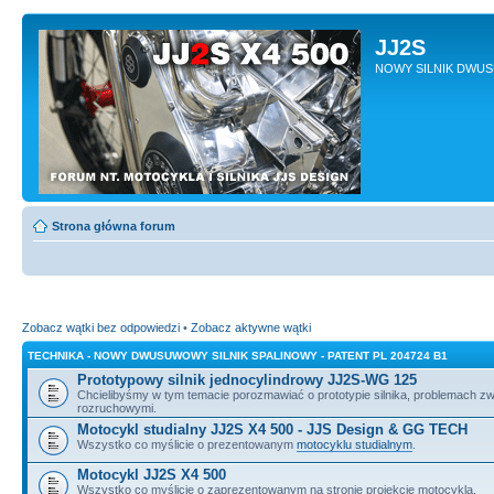
JJ2S
NOWY SILNIK DWU
Strona główna forum
Zobacz wątki bez odpowiedzi
•
Zobacz aktywne wątki
TECHNIKA - NOWY DWUSUWOWY SILNIK SPALINOWY - PATENT PL 204724 B1
Prototypowy silnik jednocylindrowy JJ2S-WG 125
Chcielibyśmy w tym temacie porozmawiać o prototypie silnika, problemach z
rozruchowymi.
Motocykl studialny JJ2S X4 500 - JJS Design & GG TECH
Wszystko co myślicie o prezentowanym
motocyklu studialnym
.
Motocykl JJ2S X4 500
Wszystko co myślicie o zaprezentowanym na stronie projekcie motocykla.