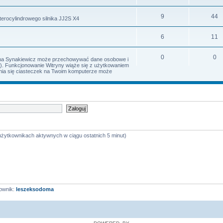
9
44
terocylindrowego silnika JJ2S X4
6
11
0
0
Irena Synakiewicz może przechowywać dane osobowe i
s). Funkcjonowanie Witryny wiąże się z użytkowaniem
iania się ciasteczek na Twoim komputerze może
 użytkownikach aktywnych w ciągu ostatnich 5 minut)
ownik:
leszeksodoma