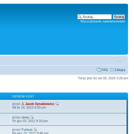
Wyszukiwanie zaawansowane
FAQ
Zaloguj
Teraz jest So sie 08, 2026 3:28 pm
Y
OSTATNI POST
przez
J. Jacek Synakiewicz
Wt lis 19, 2013 9:00 pm
przez
skwy
Pn gru 03, 2012 8:18 pm
przez
Furious
Pn wrz 10, 2012 9:46 pm