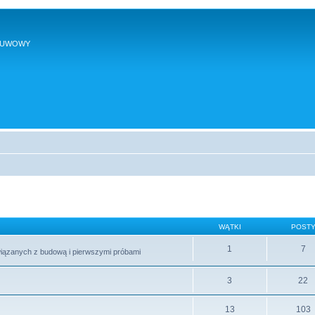
SUWOWY
WĄTKI
POST
1
7
wiązanych z budową i pierwszymi próbami
3
22
13
103