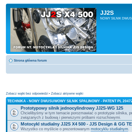
JJ2S
NOWY SILNIK DWU
Strona główna forum
Zobacz wątki bez odpowiedzi
•
Zobacz aktywne wątki
TECHNIKA - NOWY DWUSUWOWY SILNIK SPALINOWY - PATENT PL 2047
Prototypowy silnik jednocylindrowy JJ2S-WG 125
Chcielibyśmy w tym temacie porozmawiać o prototypie silnika, 
związanych z budową i pierwszymi próbami rozruchowymi.
Motocykl studialny JJ2S X4 500 - JJS Design & GG T
Wszystko co myślicie o prezentowanym
motocyklu studialnym
.