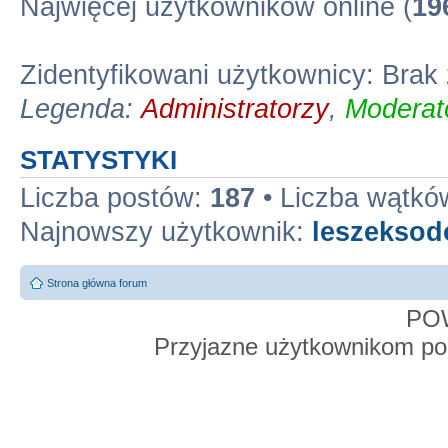
Najwięcej użytkowników online (
19
Zidentyfikowani użytkownicy: Bra
Legenda:
Administratorzy
,
Moderato
STATYSTYKI
Liczba postów:
187
• Liczba wątkó
Najnowszy użytkownik:
leszekso
Strona główna forum
PO
Przyjazne użytkownikom po