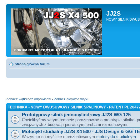
JJ2S
NOWY SILNIK DWU
Strona główna forum
Zobacz wątki bez odpowiedzi
•
Zobacz aktywne wątki
TECHNIKA - NOWY DWUSUWOWY SILNIK SPALINOWY - PATENT PL 2047
Prototypowy silnik jednocylindrowy JJ2S-WG 125
Chcielibyśmy w tym temacie porozmawiać o prototypie silnika, 
związanych z budową i pierwszymi próbami rozruchowymi.
Motocykl studialny JJ2S X4 500 - JJS Design & GG T
Wszystko co myślicie o prezentowanym
motocyklu studialnym
.