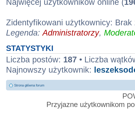
Najwięcej użytkowników online (
19
Zidentyfikowani użytkownicy: Bra
Legenda:
Administratorzy
,
Moderato
STATYSTYKI
Liczba postów:
187
• Liczba wątkó
Najnowszy użytkownik:
leszekso
Strona główna forum
PO
Przyjazne użytkownikom po