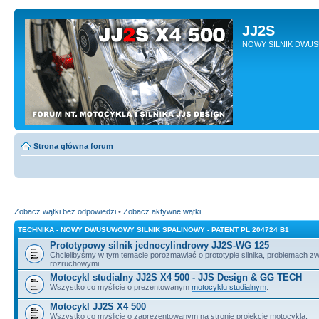
JJ2S
NOWY SILNIK DWU
Strona główna forum
Zobacz wątki bez odpowiedzi
•
Zobacz aktywne wątki
TECHNIKA - NOWY DWUSUWOWY SILNIK SPALINOWY - PATENT PL 204724 B1
Prototypowy silnik jednocylindrowy JJ2S-WG 125
Chcielibyśmy w tym temacie porozmawiać o prototypie silnika, problemach z
rozruchowymi.
Motocykl studialny JJ2S X4 500 - JJS Design & GG TECH
Wszystko co myślicie o prezentowanym
motocyklu studialnym
.
Motocykl JJ2S X4 500
Wszystko co myślicie o zaprezentowanym na stronie projekcie motocykla.