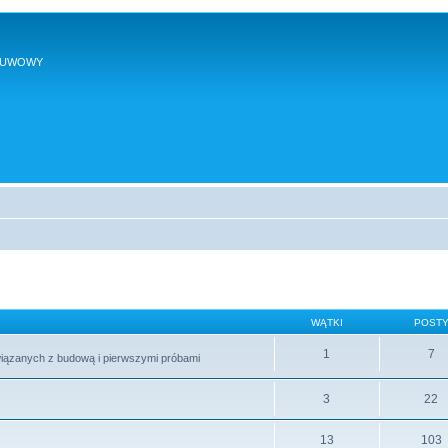
SUWOWY
WĄTKI
POST
1
7
wiązanych z budową i pierwszymi próbami
3
22
13
103