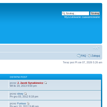
Wyszukiwanie zaawansowane
FAQ
Zaloguj
Teraz jest Pt sie 07, 2026 5:26 am
Y
OSTATNI POST
przez
J. Jacek Synakiewicz
Wt lis 19, 2013 9:00 pm
przez
skwy
Pn gru 03, 2012 8:18 pm
przez
Furious
Pn wrz 10, 2012 9:46 pm