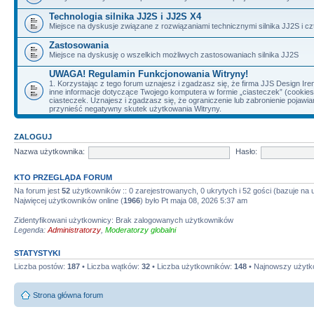
Technologia silnika JJ2S i JJ2S X4
Miejsce na dyskusje związane z rozwiązaniami technicznymi silnika JJ2S i cz
Zastosowania
Miejsce na dyskusję o wszelkich możliwych zastosowaniach silnika JJ2S
UWAGA! Regulamin Funkcjonowania Witryny!
1. Korzystając z tego forum uznajesz i zgadzasz się, że firma JJS Design 
inne informacje dotyczące Twojego komputera w formie „ciasteczek” (cookie
ciasteczek. Uznajesz i zgadzasz się, że ograniczenie lub zabronienie pojaw
przynieść negatywny skutek użytkowania Witryny.
ZALOGUJ
Nazwa użytkownika:
Hasło:
KTO PRZEGLĄDA FORUM
Na forum jest
52
użytkowników :: 0 zarejestrowanych, 0 ukrytych i 52 gości (bazuje na
Najwięcej użytkowników online (
1966
) było Pt maja 08, 2026 5:37 am
Zidentyfikowani użytkownicy: Brak zalogowanych użytkowników
Legenda:
Administratorzy
,
Moderatorzy globalni
STATYSTYKI
Liczba postów:
187
• Liczba wątków:
32
• Liczba użytkowników:
148
• Najnowszy użytk
Strona główna forum