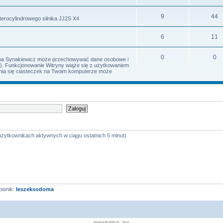
9
44
terocylindrowego silnika JJ2S X4
6
11
0
0
Irena Synakiewicz może przechowywać dane osobowe i
s). Funkcjonowanie Witryny wiąże się z użytkowaniem
iania się ciasteczek na Twoim komputerze może
 użytkownikach aktywnych w ciągu ostatnich 5 minut)
ownik:
leszeksodoma