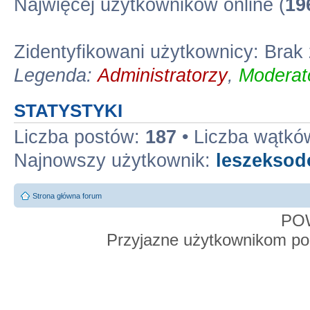
Najwięcej użytkowników online (
19
Zidentyfikowani użytkownicy: Bra
Legenda:
Administratorzy
,
Moderato
STATYSTYKI
Liczba postów:
187
• Liczba wątkó
Najnowszy użytkownik:
leszekso
Strona główna forum
PO
Przyjazne użytkownikom po