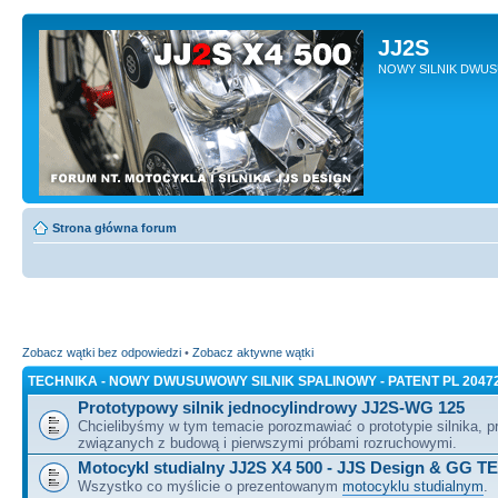
JJ2S
NOWY SILNIK DWU
Strona główna forum
Zobacz wątki bez odpowiedzi
•
Zobacz aktywne wątki
TECHNIKA - NOWY DWUSUWOWY SILNIK SPALINOWY - PATENT PL 2047
Prototypowy silnik jednocylindrowy JJ2S-WG 125
Chcielibyśmy w tym temacie porozmawiać o prototypie silnika, 
związanych z budową i pierwszymi próbami rozruchowymi.
Motocykl studialny JJ2S X4 500 - JJS Design & GG T
Wszystko co myślicie o prezentowanym
motocyklu studialnym
.