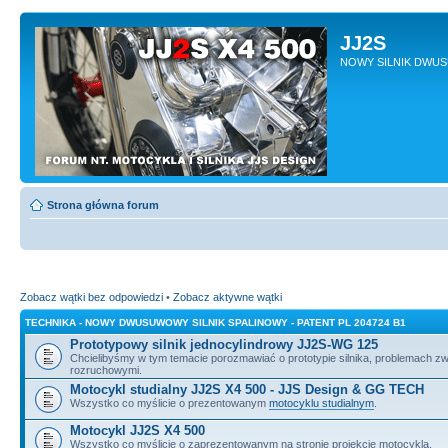
JJ2S
NOWY SILNIK DWU
Strona główna forum
Zobacz wątki bez odpowiedzi
•
Zobacz aktywne wątki
TECHNIKA - NOWY DWUSUWOWY SILNIK SPALINOWY - PATENT PL 204724 B1
Prototypowy silnik jednocylindrowy JJ2S-WG 125
Chcielibyśmy w tym temacie porozmawiać o prototypie silnika, problemach z
rozruchowymi.
Motocykl studialny JJ2S X4 500 - JJS Design & GG TECH
Wszystko co myślicie o prezentowanym
motocyklu studialnym
.
Motocykl JJ2S X4 500
Wszystko co myślicie o zaprezentowanym na stronie projekcie motocykla.