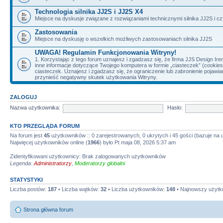
Technologia silnika JJ2S i JJ2S X4
Miejsce na dyskusje związane z rozwiązaniami technicznymi silnika JJ2S i cz
Zastosowania
Miejsce na dyskusję o wszelkich możliwych zastosowaniach silnika JJ2S
UWAGA! Regulamin Funkcjonowania Witryny!
1. Korzystając z tego forum uznajesz i zgadzasz się, że firma JJS Design 
inne informacje dotyczące Twojego komputera w formie „ciasteczek” (cookie
ciasteczek. Uznajesz i zgadzasz się, że ograniczenie lub zabronienie pojaw
przynieść negatywny skutek użytkowania Witryny.
ZALOGUJ
Nazwa użytkownika:
Hasło:
KTO PRZEGLĄDA FORUM
Na forum jest
45
użytkowników :: 0 zarejestrowanych, 0 ukrytych i 45 gości (bazuje na
Najwięcej użytkowników online (
1966
) było Pt maja 08, 2026 5:37 am
Zidentyfikowani użytkownicy: Brak zalogowanych użytkowników
Legenda:
Administratorzy
,
Moderatorzy globalni
STATYSTYKI
Liczba postów:
187
• Liczba wątków:
32
• Liczba użytkowników:
148
• Najnowszy użytk
Strona główna forum