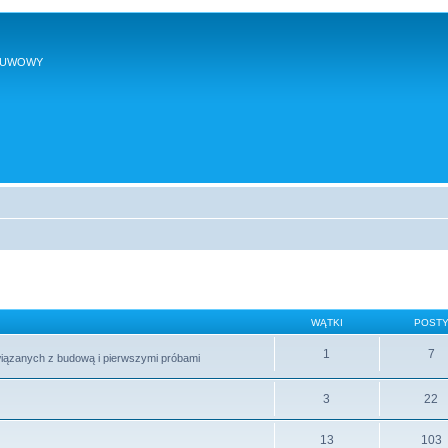
SUWOWY
WĄTKI
POST
1
7
wiązanych z budową i pierwszymi próbami
3
22
13
103