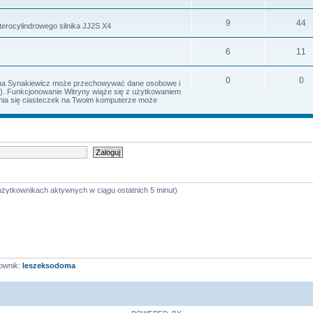
9
44
terocylindrowego silnika JJ2S X4
6
11
0
0
Irena Synakiewicz może przechowywać dane osobowe i
s). Funkcjonowanie Witryny wiąże się z użytkowaniem
iania się ciasteczek na Twoim komputerze może
 użytkownikach aktywnych w ciągu ostatnich 5 minut)
ownik:
leszeksodoma