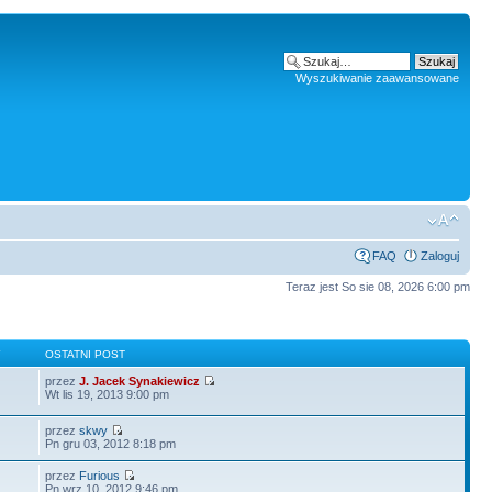
Wyszukiwanie zaawansowane
FAQ
Zaloguj
Teraz jest So sie 08, 2026 6:00 pm
Y
OSTATNI POST
przez
J. Jacek Synakiewicz
Wt lis 19, 2013 9:00 pm
przez
skwy
Pn gru 03, 2012 8:18 pm
przez
Furious
Pn wrz 10, 2012 9:46 pm