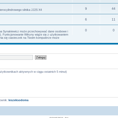
9
44
terocylindrowego silnika JJ2S X4
6
11
0
0
Irena Synakiewicz może przechowywać dane osobowe i
s). Funkcjonowanie Witryny wiąże się z użytkowaniem
iania się ciasteczek na Twoim komputerze może
 użytkownikach aktywnych w ciągu ostatnich 5 minut)
ownik:
leszeksodoma