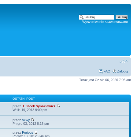
Wyszukiwanie zaawansowane
FAQ
Zaloguj
Teraz jest Cz sie 06, 2026 7:06 am
Y
OSTATNI POST
przez
J. Jacek Synakiewicz
Wt lis 19, 2013 9:00 pm
przez
skwy
Pn gru 03, 2012 8:18 pm
przez
Furious
Pn wrz 10, 2012 9:46 pm