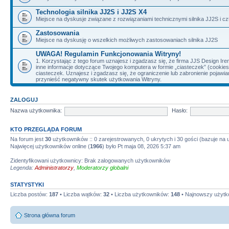
Technologia silnika JJ2S i JJ2S X4
Miejsce na dyskusje związane z rozwiązaniami technicznymi silnika JJ2S i cz
Zastosowania
Miejsce na dyskusję o wszelkich możliwych zastosowaniach silnika JJ2S
UWAGA! Regulamin Funkcjonowania Witryny!
1. Korzystając z tego forum uznajesz i zgadzasz się, że firma JJS Design 
inne informacje dotyczące Twojego komputera w formie „ciasteczek” (cookie
ciasteczek. Uznajesz i zgadzasz się, że ograniczenie lub zabronienie pojaw
przynieść negatywny skutek użytkowania Witryny.
ZALOGUJ
Nazwa użytkownika:
Hasło:
KTO PRZEGLĄDA FORUM
Na forum jest
30
użytkowników :: 0 zarejestrowanych, 0 ukrytych i 30 gości (bazuje na
Najwięcej użytkowników online (
1966
) było Pt maja 08, 2026 5:37 am
Zidentyfikowani użytkownicy: Brak zalogowanych użytkowników
Legenda:
Administratorzy
,
Moderatorzy globalni
STATYSTYKI
Liczba postów:
187
• Liczba wątków:
32
• Liczba użytkowników:
148
• Najnowszy użytk
Strona główna forum