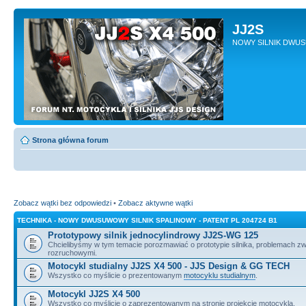
JJ2S
NOWY SILNIK DWU
Strona główna forum
Zobacz wątki bez odpowiedzi
•
Zobacz aktywne wątki
TECHNIKA - NOWY DWUSUWOWY SILNIK SPALINOWY - PATENT PL 204724 B1
Prototypowy silnik jednocylindrowy JJ2S-WG 125
Chcielibyśmy w tym temacie porozmawiać o prototypie silnika, problemach z
rozruchowymi.
Motocykl studialny JJ2S X4 500 - JJS Design & GG TECH
Wszystko co myślicie o prezentowanym
motocyklu studialnym
.
Motocykl JJ2S X4 500
Wszystko co myślicie o zaprezentowanym na stronie projekcie motocykla.