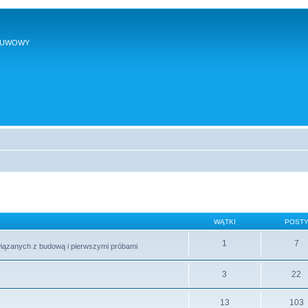
SUWOWY
WĄTKI
POST
1
7
wiązanych z budową i pierwszymi próbami
3
22
13
103