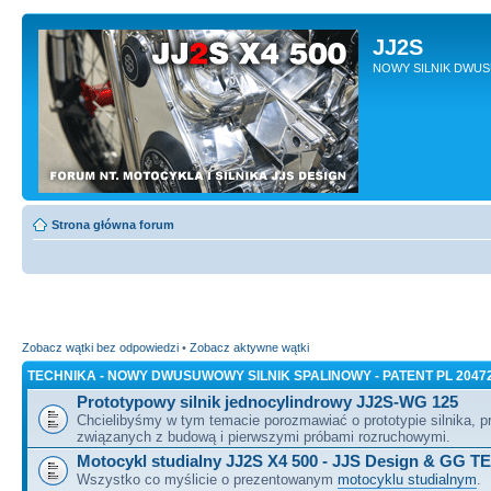
JJ2S
NOWY SILNIK DWU
Strona główna forum
Zobacz wątki bez odpowiedzi
•
Zobacz aktywne wątki
TECHNIKA - NOWY DWUSUWOWY SILNIK SPALINOWY - PATENT PL 2047
Prototypowy silnik jednocylindrowy JJ2S-WG 125
Chcielibyśmy w tym temacie porozmawiać o prototypie silnika, 
związanych z budową i pierwszymi próbami rozruchowymi.
Motocykl studialny JJ2S X4 500 - JJS Design & GG T
Wszystko co myślicie o prezentowanym
motocyklu studialnym
.