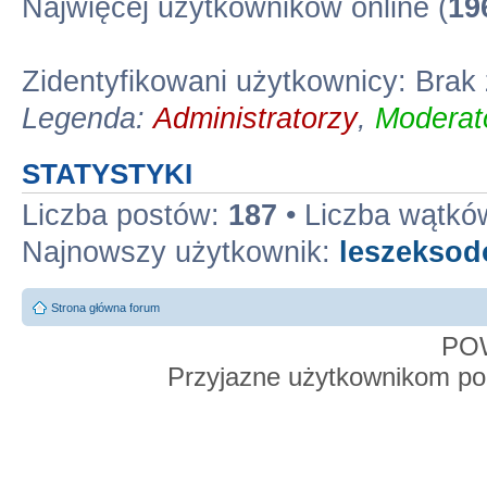
Najwięcej użytkowników online (
19
Zidentyfikowani użytkownicy: Bra
Legenda:
Administratorzy
,
Moderato
STATYSTYKI
Liczba postów:
187
• Liczba wątkó
Najnowszy użytkownik:
leszekso
Strona główna forum
PO
Przyjazne użytkownikom po