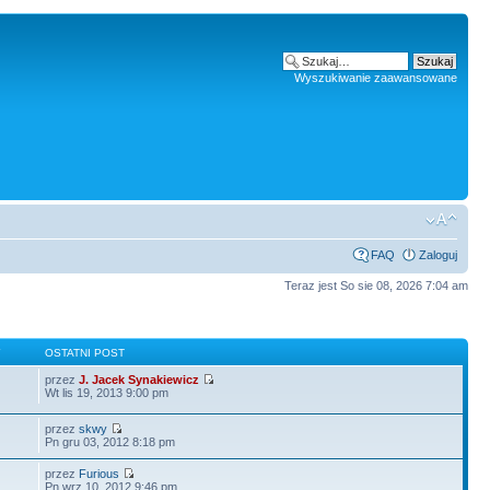
Wyszukiwanie zaawansowane
FAQ
Zaloguj
Teraz jest So sie 08, 2026 7:04 am
Y
OSTATNI POST
przez
J. Jacek Synakiewicz
Wt lis 19, 2013 9:00 pm
przez
skwy
Pn gru 03, 2012 8:18 pm
przez
Furious
Pn wrz 10, 2012 9:46 pm