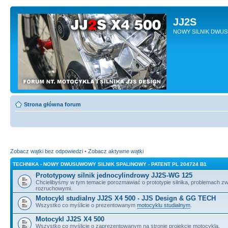
JJ2S
NOWY SILNIK DWU
Strona główna forum
Zobacz wątki bez odpowiedzi
•
Zobacz aktywne wątki
TECHNIKA - NOWY DWUSUWOWY SILNIK SPALINOWY - PATENT PL 204724 B1
Prototypowy silnik jednocylindrowy JJ2S-WG 125
Chcielibyśmy w tym temacie porozmawiać o prototypie silnika, problemach z
rozruchowymi.
Motocykl studialny JJ2S X4 500 - JJS Design & GG TECH
Wszystko co myślicie o prezentowanym
motocyklu studialnym
.
Motocykl JJ2S X4 500
Wszystko co myślicie o zaprezentowanym na stronie projekcie motocykla.