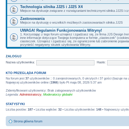
Technologia silnika JJ2S i JJ2S X4
Miejsce na dyskusje związane z rozwiązaniami technicznymi silnika JJ2S i cz
Zastosowania
Miejsce na dyskusję o wszelkich możliwych zastosowaniach silnika JJ2S
UWAGA! Regulamin Funkcjonowania Witryny!
1. Korzystając z tego forum uznajesz i zgadzasz się, że firma JJS Design 
inne informacje dotyczące Twojego komputera w formie „ciasteczek” (cookie
ciasteczek. Uznajesz i zgadzasz się, że ograniczenie lub zabronienie pojaw
przynieść negatywny skutek użytkowania Witryny.
ZALOGUJ
Nazwa użytkownika:
Hasło:
KTO PRZEGLĄDA FORUM
Na forum jest
37
użytkowników :: 0 zarejestrowanych, 0 ukrytych i 37 gości (bazuje na
Najwięcej użytkowników online (
1966
) było Pt maja 08, 2026 5:37 am
Zidentyfikowani użytkownicy: Brak zalogowanych użytkowników
Legenda:
Administratorzy
,
Moderatorzy globalni
STATYSTYKI
Liczba postów:
187
• Liczba wątków:
32
• Liczba użytkowników:
148
• Najnowszy użytk
Strona główna forum