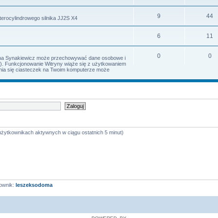
9
44
terocylindrowego silnika JJ2S X4
6
11
0
0
Irena Synakiewicz może przechowywać dane osobowe i
s). Funkcjonowanie Witryny wiąże się z użytkowaniem
iania się ciasteczek na Twoim komputerze może
 użytkownikach aktywnych w ciągu ostatnich 5 minut)
ownik:
leszeksodoma