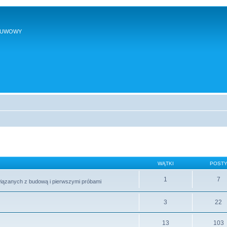
SUWOWY
WĄTKI
POST
1
7
wiązanych z budową i pierwszymi próbami
3
22
13
103