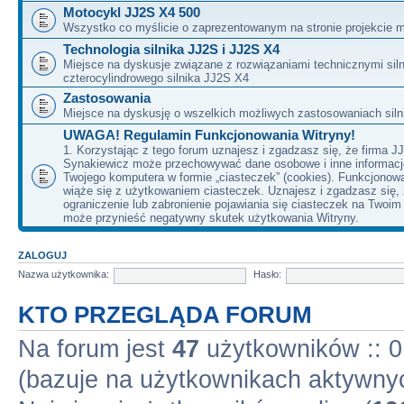
Motocykl JJ2S X4 500
Wszystko co myślicie o zaprezentowanym na stronie projekcie m
Technologia silnika JJ2S i JJ2S X4
Miejsce na dyskusje związane z rozwiązaniami technicznymi siln
czterocylindrowego silnika JJ2S X4
Zastosowania
Miejsce na dyskusję o wszelkich możliwych zastosowaniach sil
UWAGA! Regulamin Funkcjonowania Witryny!
1. Korzystając z tego forum uznajesz i zgadzasz się, że firma J
Synakiewicz może przechowywać dane osobowe i inne informacj
Twojego komputera w formie „ciasteczek” (cookies). Funkcjonow
wiąże się z użytkowaniem ciasteczek. Uznajesz i zgadzasz się,
ograniczenie lub zabronienie pojawiania się ciasteczek na Twoi
może przynieść negatywny skutek użytkowania Witryny.
ZALOGUJ
Nazwa użytkownika:
Hasło:
KTO PRZEGLĄDA FORUM
Na forum jest
47
użytkowników :: 0 
(bazuje na użytkownikach aktywnyc