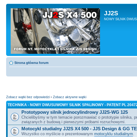
JJ2S
NOWY SILNIK DWU
Strona główna forum
Zobacz wątki bez odpowiedzi
•
Zobacz aktywne wątki
TECHNIKA - NOWY DWUSUWOWY SILNIK SPALINOWY - PATENT PL 2047
Prototypowy silnik jednocylindrowy JJ2S-WG 125
Chcielibyśmy w tym temacie porozmawiać o prototypie silnika, 
związanych z budową i pierwszymi próbami rozruchowymi.
Motocykl studialny JJ2S X4 500 - JJS Design & GG T
Wszystko co myślicie o prezentowanym
motocyklu studialnym
.