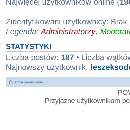
Najwięcej użytkowników online (
19
Zidentyfikowani użytkownicy: Bra
Legenda:
Administratorzy
,
Moderato
STATYSTYKI
Liczba postów:
187
• Liczba wątkó
Najnowszy użytkownik:
leszekso
Strona główna forum
PO
Przyjazne użytkownikom po