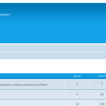
SUWOWY
WĄTKI
POST
1
7
wiązanych z budową i pierwszymi próbami
3
22
13
103