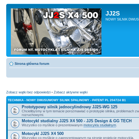
JJ2S
NOWY SILNIK DWU
Strona główna forum
Zobacz wątki bez odpowiedzi
•
Zobacz aktywne wątki
TECHNIKA - NOWY DWUSUWOWY SILNIK SPALINOWY - PATENT PL 204724 B1
Prototypowy silnik jednocylindrowy JJ2S-WG 125
Chcielibyśmy w tym temacie porozmawiać o prototypie silnika, problemach z
rozruchowymi.
Motocykl studialny JJ2S X4 500 - JJS Design & GG TECH
Wszystko co myślicie o prezentowanym
motocyklu studialnym
.
Motocykl JJ2S X4 500
Wszystko co myślicie o zaprezentowanym na stronie projekcie motocykla.