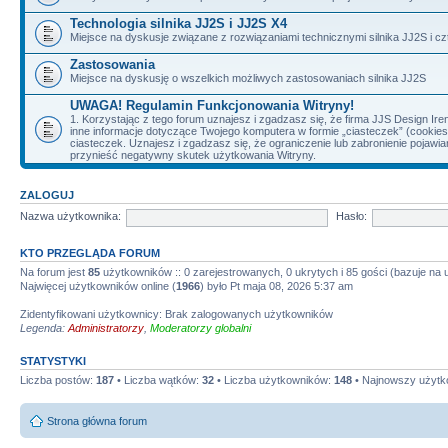
Technologia silnika JJ2S i JJ2S X4
Miejsce na dyskusje związane z rozwiązaniami technicznymi silnika JJ2S i cz
Zastosowania
Miejsce na dyskusję o wszelkich możliwych zastosowaniach silnika JJ2S
UWAGA! Regulamin Funkcjonowania Witryny!
1. Korzystając z tego forum uznajesz i zgadzasz się, że firma JJS Design 
inne informacje dotyczące Twojego komputera w formie „ciasteczek” (cookie
ciasteczek. Uznajesz i zgadzasz się, że ograniczenie lub zabronienie pojaw
przynieść negatywny skutek użytkowania Witryny.
ZALOGUJ
Nazwa użytkownika:
Hasło:
KTO PRZEGLĄDA FORUM
Na forum jest
85
użytkowników :: 0 zarejestrowanych, 0 ukrytych i 85 gości (bazuje na
Najwięcej użytkowników online (
1966
) było Pt maja 08, 2026 5:37 am
Zidentyfikowani użytkownicy: Brak zalogowanych użytkowników
Legenda:
Administratorzy
,
Moderatorzy globalni
STATYSTYKI
Liczba postów:
187
• Liczba wątków:
32
• Liczba użytkowników:
148
• Najnowszy użytk
Strona główna forum