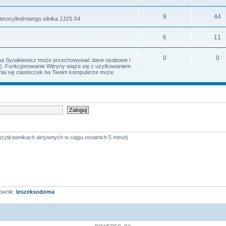
9
44
terocylindrowego silnika JJ2S X4
6
11
0
0
Irena Synakiewicz może przechowywać dane osobowe i
s). Funkcjonowanie Witryny wiąże się z użytkowaniem
iania się ciasteczek na Twoim komputerze może
 użytkownikach aktywnych w ciągu ostatnich 5 minut)
ownik:
leszeksodoma