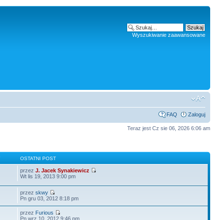
Wyszukiwanie zaawansowane
FAQ
Zaloguj
Teraz jest Cz sie 06, 2026 6:06 am
Y
OSTATNI POST
przez
J. Jacek Synakiewicz
Wt lis 19, 2013 9:00 pm
przez
skwy
Pn gru 03, 2012 8:18 pm
przez
Furious
Pn wrz 10, 2012 9:46 pm