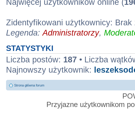
Najwięcej użytkowników online (
19
Zidentyfikowani użytkownicy: Bra
Legenda:
Administratorzy
,
Moderato
STATYSTYKI
Liczba postów:
187
• Liczba wątkó
Najnowszy użytkownik:
leszekso
Strona główna forum
PO
Przyjazne użytkownikom po