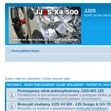
JJ2S
NOWY SILNIK DWU
Strona główna forum
Zobacz wątki bez odpowiedzi
•
Zobacz aktywne wątki
TECHNIKA - NOWY DWUSUWOWY SILNIK SPALINOWY - PATENT PL 2047
Prototypowy silnik jednocylindrowy JJ2S-WG 125
Chcielibyśmy w tym temacie porozmawiać o prototypie silnika, 
związanych z budową i pierwszymi próbami rozruchowymi.
Motocykl studialny JJ2S X4 500 - JJS Design & GG T
Wszystko co myślicie o prezentowanym
motocyklu studialnym
.