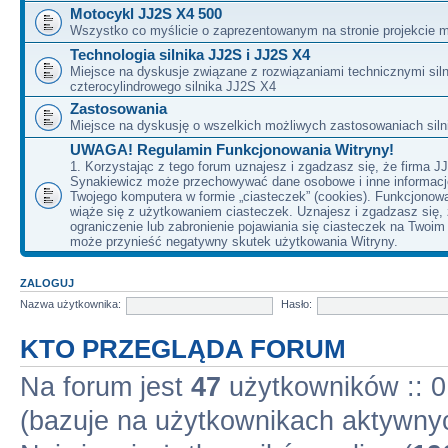
Motocykl JJ2S X4 500
Wszystko co myślicie o zaprezentowanym na stronie projekcie m
Technologia silnika JJ2S i JJ2S X4
Miejsce na dyskusje związane z rozwiązaniami technicznymi siln
czterocylindrowego silnika JJ2S X4
Zastosowania
Miejsce na dyskusję o wszelkich możliwych zastosowaniach sil
UWAGA! Regulamin Funkcjonowania Witryny!
1. Korzystając z tego forum uznajesz i zgadzasz się, że firma J
Synakiewicz może przechowywać dane osobowe i inne informacj
Twojego komputera w formie „ciasteczek” (cookies). Funkcjonow
wiąże się z użytkowaniem ciasteczek. Uznajesz i zgadzasz się,
ograniczenie lub zabronienie pojawiania się ciasteczek na Twoi
może przynieść negatywny skutek użytkowania Witryny.
ZALOGUJ
Nazwa użytkownika:
Hasło:
KTO PRZEGLĄDA FORUM
Na forum jest
47
użytkowników :: 0 
(bazuje na użytkownikach aktywnyc