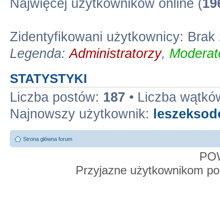
Najwięcej użytkowników online (
19
Zidentyfikowani użytkownicy: Bra
Legenda:
Administratorzy
,
Moderato
STATYSTYKI
Liczba postów:
187
• Liczba wątkó
Najnowszy użytkownik:
leszekso
Strona główna forum
PO
Przyjazne użytkownikom po