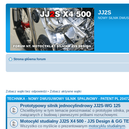
JJ2S
NOWY SILNIK DWU
Strona główna forum
Zobacz wątki bez odpowiedzi
•
Zobacz aktywne wątki
TECHNIKA - NOWY DWUSUWOWY SILNIK SPALINOWY - PATENT PL 2047
Prototypowy silnik jednocylindrowy JJ2S-WG 125
Chcielibyśmy w tym temacie porozmawiać o prototypie silnika, 
związanych z budową i pierwszymi próbami rozruchowymi.
Motocykl studialny JJ2S X4 500 - JJS Design & GG T
Wszystko co myślicie o prezentowanym
motocyklu studialnym
.