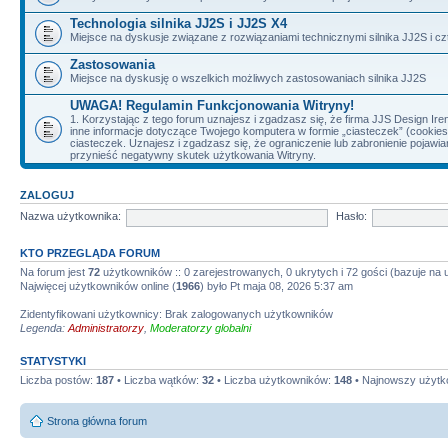
Technologia silnika JJ2S i JJ2S X4
Miejsce na dyskusje związane z rozwiązaniami technicznymi silnika JJ2S i cz
Zastosowania
Miejsce na dyskusję o wszelkich możliwych zastosowaniach silnika JJ2S
UWAGA! Regulamin Funkcjonowania Witryny!
1. Korzystając z tego forum uznajesz i zgadzasz się, że firma JJS Design 
inne informacje dotyczące Twojego komputera w formie „ciasteczek” (cookie
ciasteczek. Uznajesz i zgadzasz się, że ograniczenie lub zabronienie pojaw
przynieść negatywny skutek użytkowania Witryny.
ZALOGUJ
Nazwa użytkownika:
Hasło:
KTO PRZEGLĄDA FORUM
Na forum jest
72
użytkowników :: 0 zarejestrowanych, 0 ukrytych i 72 gości (bazuje na
Najwięcej użytkowników online (
1966
) było Pt maja 08, 2026 5:37 am
Zidentyfikowani użytkownicy: Brak zalogowanych użytkowników
Legenda:
Administratorzy
,
Moderatorzy globalni
STATYSTYKI
Liczba postów:
187
• Liczba wątków:
32
• Liczba użytkowników:
148
• Najnowszy użytk
Strona główna forum