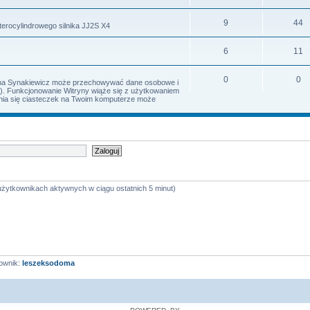
9
44
terocylindrowego silnika JJ2S X4
6
11
0
0
Irena Synakiewicz może przechowywać dane osobowe i
s). Funkcjonowanie Witryny wiąże się z użytkowaniem
iania się ciasteczek na Twoim komputerze może
 użytkownikach aktywnych w ciągu ostatnich 5 minut)
ownik:
leszeksodoma