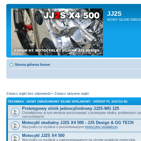
JJ2S
NOWY SILNIK DWU
Strona główna forum
Zobacz wątki bez odpowiedzi
•
Zobacz aktywne wątki
TECHNIKA - NOWY DWUSUWOWY SILNIK SPALINOWY - PATENT PL 204724 B1
Prototypowy silnik jednocylindrowy JJ2S-WG 125
Chcielibyśmy w tym temacie porozmawiać o prototypie silnika, problemach z
rozruchowymi.
Motocykl studialny JJ2S X4 500 - JJS Design & GG TECH
Wszystko co myślicie o prezentowanym
motocyklu studialnym
.
Motocykl JJ2S X4 500
Wszystko co myślicie o zaprezentowanym na stronie projekcie motocykla.