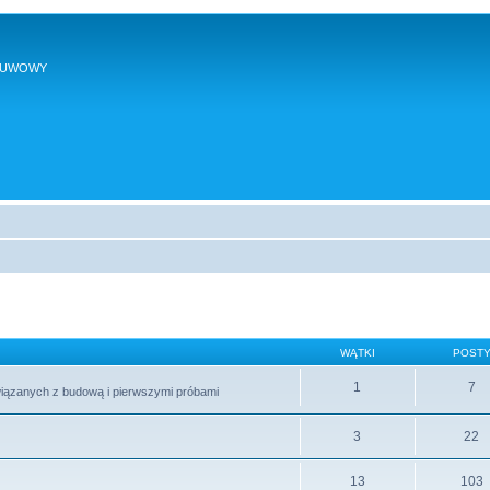
SUWOWY
WĄTKI
POST
1
7
wiązanych z budową i pierwszymi próbami
3
22
13
103