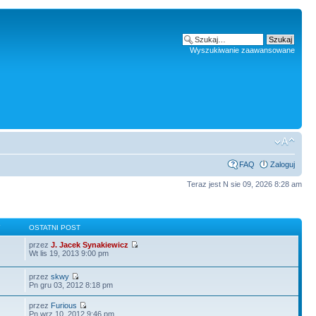
Wyszukiwanie zaawansowane
FAQ
Zaloguj
Teraz jest N sie 09, 2026 8:28 am
Y
OSTATNI POST
przez
J. Jacek Synakiewicz
Wt lis 19, 2013 9:00 pm
przez
skwy
Pn gru 03, 2012 8:18 pm
przez
Furious
Pn wrz 10, 2012 9:46 pm