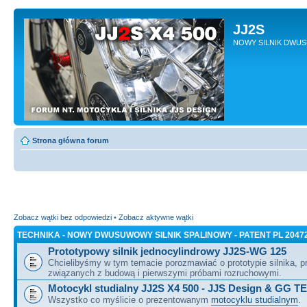
JJ2S
NOWY SILNIK DWU
Strona główna forum
Zobacz wątki bez odpowiedzi
•
Zobacz aktywne wątki
TECHNIKA - NOWY DWUSUWOWY SILNIK SPALINOWY - PATENT PL 2047
Prototypowy silnik jednocylindrowy JJ2S-WG 125
Chcielibyśmy w tym temacie porozmawiać o prototypie silnika, 
związanych z budową i pierwszymi próbami rozruchowymi.
Motocykl studialny JJ2S X4 500 - JJS Design & GG T
Wszystko co myślicie o prezentowanym
motocyklu studialnym
.