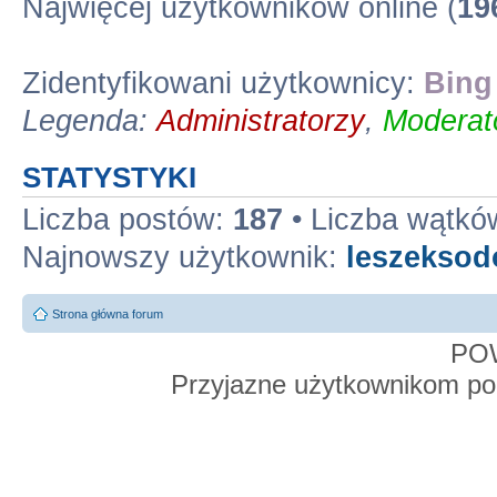
Najwięcej użytkowników online (
19
Zidentyfikowani użytkownicy:
Bing
Legenda:
Administratorzy
,
Moderato
STATYSTYKI
Liczba postów:
187
• Liczba wątkó
Najnowszy użytkownik:
leszekso
Strona główna forum
PO
Przyjazne użytkownikom po