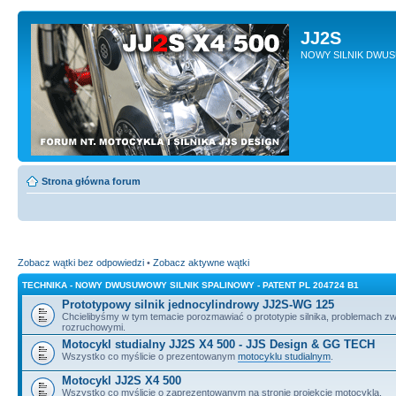
JJ2S
NOWY SILNIK DWU
Strona główna forum
Zobacz wątki bez odpowiedzi
•
Zobacz aktywne wątki
TECHNIKA - NOWY DWUSUWOWY SILNIK SPALINOWY - PATENT PL 204724 B1
Prototypowy silnik jednocylindrowy JJ2S-WG 125
Chcielibyśmy w tym temacie porozmawiać o prototypie silnika, problemach z
rozruchowymi.
Motocykl studialny JJ2S X4 500 - JJS Design & GG TECH
Wszystko co myślicie o prezentowanym
motocyklu studialnym
.
Motocykl JJ2S X4 500
Wszystko co myślicie o zaprezentowanym na stronie projekcie motocykla.