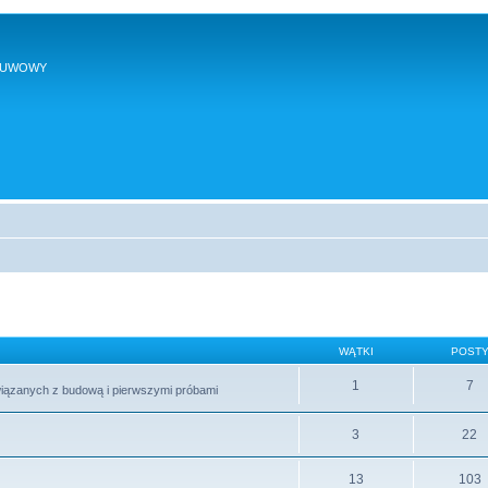
SUWOWY
WĄTKI
POST
1
7
wiązanych z budową i pierwszymi próbami
3
22
13
103