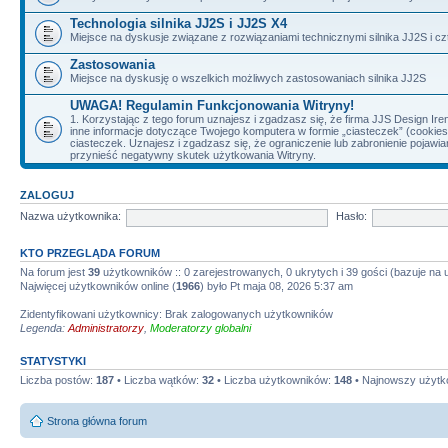
Technologia silnika JJ2S i JJ2S X4
Miejsce na dyskusje związane z rozwiązaniami technicznymi silnika JJ2S i cz
Zastosowania
Miejsce na dyskusję o wszelkich możliwych zastosowaniach silnika JJ2S
UWAGA! Regulamin Funkcjonowania Witryny!
1. Korzystając z tego forum uznajesz i zgadzasz się, że firma JJS Design 
inne informacje dotyczące Twojego komputera w formie „ciasteczek” (cookie
ciasteczek. Uznajesz i zgadzasz się, że ograniczenie lub zabronienie pojaw
przynieść negatywny skutek użytkowania Witryny.
ZALOGUJ
Nazwa użytkownika:
Hasło:
KTO PRZEGLĄDA FORUM
Na forum jest
39
użytkowników :: 0 zarejestrowanych, 0 ukrytych i 39 gości (bazuje na
Najwięcej użytkowników online (
1966
) było Pt maja 08, 2026 5:37 am
Zidentyfikowani użytkownicy: Brak zalogowanych użytkowników
Legenda:
Administratorzy
,
Moderatorzy globalni
STATYSTYKI
Liczba postów:
187
• Liczba wątków:
32
• Liczba użytkowników:
148
• Najnowszy użytk
Strona główna forum