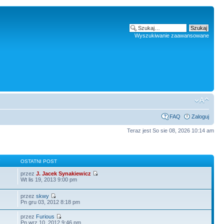
Wyszukiwanie zaawansowane
FAQ
Zaloguj
Teraz jest So sie 08, 2026 10:14 am
Y
OSTATNI POST
przez
J. Jacek Synakiewicz
Wt lis 19, 2013 9:00 pm
przez
skwy
Pn gru 03, 2012 8:18 pm
przez
Furious
Pn wrz 10, 2012 9:46 pm