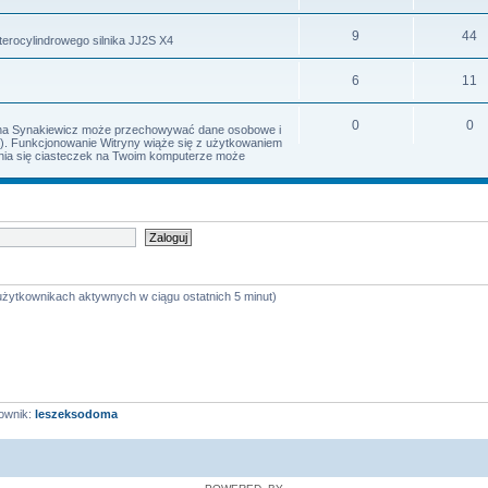
9
44
terocylindrowego silnika JJ2S X4
6
11
0
0
Irena Synakiewicz może przechowywać dane osobowe i
s). Funkcjonowanie Witryny wiąże się z użytkowaniem
iania się ciasteczek na Twoim komputerze może
 użytkownikach aktywnych w ciągu ostatnich 5 minut)
ownik:
leszeksodoma