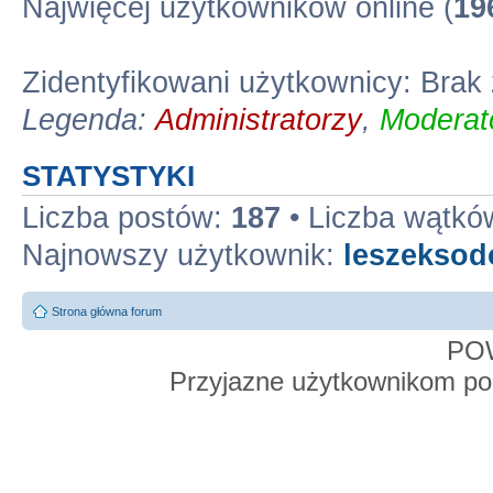
Najwięcej użytkowników online (
19
Zidentyfikowani użytkownicy: Bra
Legenda:
Administratorzy
,
Moderato
STATYSTYKI
Liczba postów:
187
• Liczba wątkó
Najnowszy użytkownik:
leszekso
Strona główna forum
PO
Przyjazne użytkownikom po