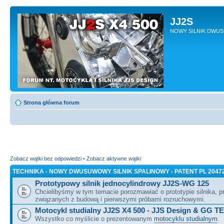
JJ2S
NOWY SILNIK DWU
Strona główna forum
Zobacz wątki bez odpowiedzi
•
Zobacz aktywne wątki
TECHNIKA - NOWY DWUSUWOWY SILNIK SPALINOWY - PATENT PL 2047
Prototypowy silnik jednocylindrowy JJ2S-WG 125
Chcielibyśmy w tym temacie porozmawiać o prototypie silnika, 
związanych z budową i pierwszymi próbami rozruchowymi.
Motocykl studialny JJ2S X4 500 - JJS Design & GG T
Wszystko co myślicie o prezentowanym
motocyklu studialnym
.