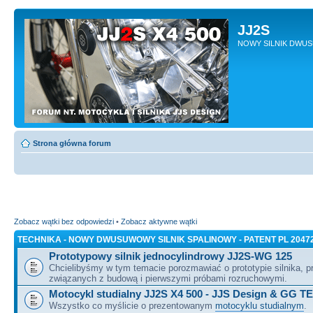
JJ2S
NOWY SILNIK DWU
Strona główna forum
Zobacz wątki bez odpowiedzi
•
Zobacz aktywne wątki
TECHNIKA - NOWY DWUSUWOWY SILNIK SPALINOWY - PATENT PL 2047
Prototypowy silnik jednocylindrowy JJ2S-WG 125
Chcielibyśmy w tym temacie porozmawiać o prototypie silnika, 
związanych z budową i pierwszymi próbami rozruchowymi.
Motocykl studialny JJ2S X4 500 - JJS Design & GG T
Wszystko co myślicie o prezentowanym
motocyklu studialnym
.