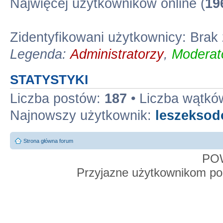
Najwięcej użytkowników online (
19
Zidentyfikowani użytkownicy: Bra
Legenda:
Administratorzy
,
Moderato
STATYSTYKI
Liczba postów:
187
• Liczba wątkó
Najnowszy użytkownik:
leszekso
Strona główna forum
PO
Przyjazne użytkownikom po