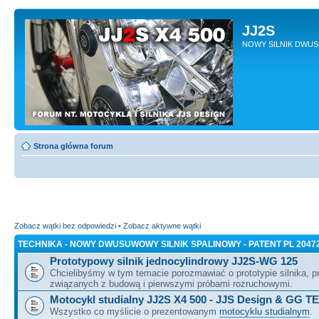
JJ2S
NOWY SILNIK DWU
Strona główna forum
Zobacz wątki bez odpowiedzi
•
Zobacz aktywne wątki
TECHNIKA - NOWY DWUSUWOWY SILNIK SPALINOWY - PATENT PL 2047
Prototypowy silnik jednocylindrowy JJ2S-WG 125
Chcielibyśmy w tym temacie porozmawiać o prototypie silnika, 
związanych z budową i pierwszymi próbami rozruchowymi.
Motocykl studialny JJ2S X4 500 - JJS Design & GG T
Wszystko co myślicie o prezentowanym
motocyklu studialnym
.