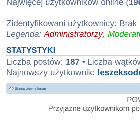
Najwięcej użytkowników online (
19
Zidentyfikowani użytkownicy: Bra
Legenda:
Administratorzy
,
Moderato
STATYSTYKI
Liczba postów:
187
• Liczba wątkó
Najnowszy użytkownik:
leszekso
Strona główna forum
PO
Przyjazne użytkownikom po