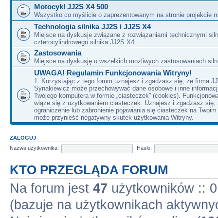
Motocykl JJ2S X4 500
Wszystko co myślicie o zaprezentowanym na stronie projekcie m
Technologia silnika JJ2S i JJ2S X4
Miejsce na dyskusje związane z rozwiązaniami technicznymi siln
czterocylindrowego silnika JJ2S X4
Zastosowania
Miejsce na dyskusję o wszelkich możliwych zastosowaniach sil
UWAGA! Regulamin Funkcjonowania Witryny!
1. Korzystając z tego forum uznajesz i zgadzasz się, że firma J
Synakiewicz może przechowywać dane osobowe i inne informacj
Twojego komputera w formie „ciasteczek” (cookies). Funkcjonow
wiąże się z użytkowaniem ciasteczek. Uznajesz i zgadzasz się,
ograniczenie lub zabronienie pojawiania się ciasteczek na Twoi
może przynieść negatywny skutek użytkowania Witryny.
ZALOGUJ
Nazwa użytkownika:
Hasło:
KTO PRZEGLĄDA FORUM
Na forum jest
47
użytkowników :: 0 
(bazuje na użytkownikach aktywnyc