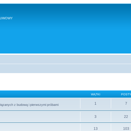
SUWOWY
WĄTKI
POST
1
7
wiązanych z budową i pierwszymi próbami
3
22
13
103