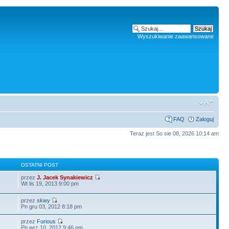
Wyszukiwanie zaawansowane
FAQ
Zaloguj
Teraz jest So sie 08, 2026 10:14 am
Y
OSTATNI POST
przez
J. Jacek Synakiewicz
Wt lis 19, 2013 9:00 pm
przez
skwy
Pn gru 03, 2012 8:18 pm
przez
Furious
Pn wrz 10, 2012 9:46 pm