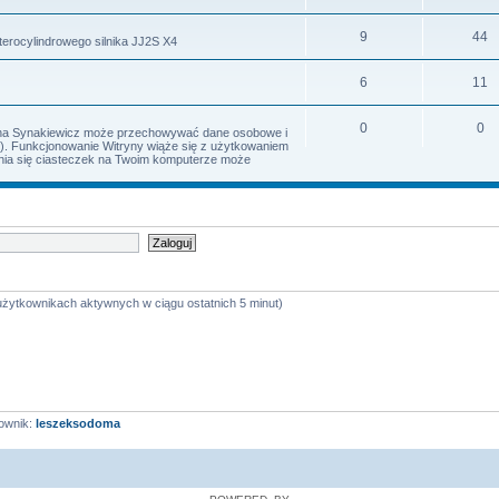
9
44
terocylindrowego silnika JJ2S X4
6
11
0
0
Irena Synakiewicz może przechowywać dane osobowe i
s). Funkcjonowanie Witryny wiąże się z użytkowaniem
iania się ciasteczek na Twoim komputerze może
 użytkownikach aktywnych w ciągu ostatnich 5 minut)
ownik:
leszeksodoma