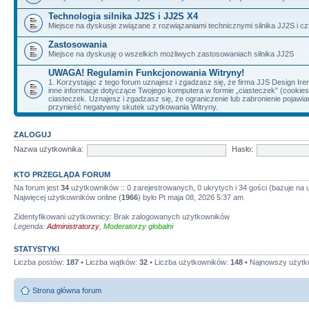
Technologia silnika JJ2S i JJ2S X4
Miejsce na dyskusje związane z rozwiązaniami technicznymi silnika JJ2S i cz
Zastosowania
Miejsce na dyskusję o wszelkich możliwych zastosowaniach silnika JJ2S
UWAGA! Regulamin Funkcjonowania Witryny!
1. Korzystając z tego forum uznajesz i zgadzasz się, że firma JJS Design 
inne informacje dotyczące Twojego komputera w formie „ciasteczek” (cookie
ciasteczek. Uznajesz i zgadzasz się, że ograniczenie lub zabronienie pojaw
przynieść negatywny skutek użytkowania Witryny.
ZALOGUJ
Nazwa użytkownika:
Hasło:
KTO PRZEGLĄDA FORUM
Na forum jest
34
użytkowników :: 0 zarejestrowanych, 0 ukrytych i 34 gości (bazuje na
Najwięcej użytkowników online (
1966
) było Pt maja 08, 2026 5:37 am
Zidentyfikowani użytkownicy: Brak zalogowanych użytkowników
Legenda:
Administratorzy
,
Moderatorzy globalni
STATYSTYKI
Liczba postów:
187
• Liczba wątków:
32
• Liczba użytkowników:
148
• Najnowszy użytk
Strona główna forum