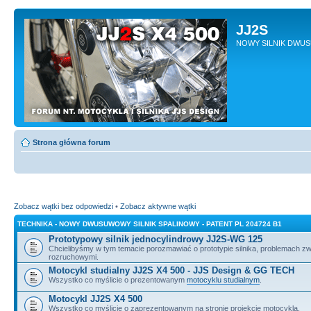
JJ2S
NOWY SILNIK DWU
Strona główna forum
Zobacz wątki bez odpowiedzi
•
Zobacz aktywne wątki
TECHNIKA - NOWY DWUSUWOWY SILNIK SPALINOWY - PATENT PL 204724 B1
Prototypowy silnik jednocylindrowy JJ2S-WG 125
Chcielibyśmy w tym temacie porozmawiać o prototypie silnika, problemach z
rozruchowymi.
Motocykl studialny JJ2S X4 500 - JJS Design & GG TECH
Wszystko co myślicie o prezentowanym
motocyklu studialnym
.
Motocykl JJ2S X4 500
Wszystko co myślicie o zaprezentowanym na stronie projekcie motocykla.