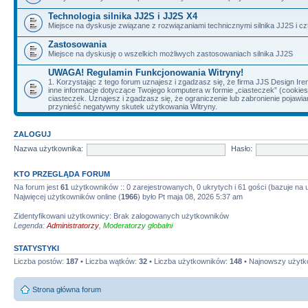
Technologia silnika JJ2S i JJ2S X4
Miejsce na dyskusje związane z rozwiązaniami technicznymi silnika JJ2S i cz
Zastosowania
Miejsce na dyskusję o wszelkich możliwych zastosowaniach silnika JJ2S
UWAGA! Regulamin Funkcjonowania Witryny!
1. Korzystając z tego forum uznajesz i zgadzasz się, że firma JJS Design 
inne informacje dotyczące Twojego komputera w formie „ciasteczek” (cookie
ciasteczek. Uznajesz i zgadzasz się, że ograniczenie lub zabronienie pojaw
przynieść negatywny skutek użytkowania Witryny.
ZALOGUJ
Nazwa użytkownika:
Hasło:
KTO PRZEGLĄDA FORUM
Na forum jest
61
użytkowników :: 0 zarejestrowanych, 0 ukrytych i 61 gości (bazuje na
Najwięcej użytkowników online (
1966
) było Pt maja 08, 2026 5:37 am
Zidentyfikowani użytkownicy: Brak zalogowanych użytkowników
Legenda:
Administratorzy
,
Moderatorzy globalni
STATYSTYKI
Liczba postów:
187
• Liczba wątków:
32
• Liczba użytkowników:
148
• Najnowszy użytk
Strona główna forum