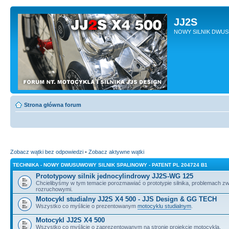
JJ2S
NOWY SILNIK DWU
Strona główna forum
Zobacz wątki bez odpowiedzi
•
Zobacz aktywne wątki
TECHNIKA - NOWY DWUSUWOWY SILNIK SPALINOWY - PATENT PL 204724 B1
Prototypowy silnik jednocylindrowy JJ2S-WG 125
Chcielibyśmy w tym temacie porozmawiać o prototypie silnika, problemach z
rozruchowymi.
Motocykl studialny JJ2S X4 500 - JJS Design & GG TECH
Wszystko co myślicie o prezentowanym
motocyklu studialnym
.
Motocykl JJ2S X4 500
Wszystko co myślicie o zaprezentowanym na stronie projekcie motocykla.