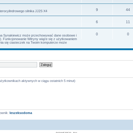
9
44
terocylindrowego silnika JJ2S X4
6
11
0
0
Irena Synakiewicz może przechowywać dane osobowe i
s). Funkcjonowanie Witryny wiąże się z użytkowaniem
iania się ciasteczek na Twoim komputerze może
 użytkownikach aktywnych w ciągu ostatnich 5 minut)
ownik:
leszeksodoma