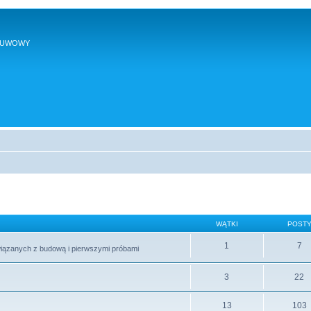
SUWOWY
WĄTKI
POST
1
7
wiązanych z budową i pierwszymi próbami
3
22
13
103