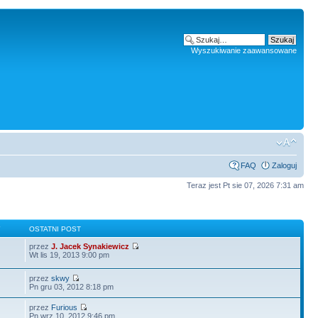
Wyszukiwanie zaawansowane
FAQ
Zaloguj
Teraz jest Pt sie 07, 2026 7:31 am
Y
OSTATNI POST
przez
J. Jacek Synakiewicz
Wt lis 19, 2013 9:00 pm
przez
skwy
Pn gru 03, 2012 8:18 pm
przez
Furious
Pn wrz 10, 2012 9:46 pm