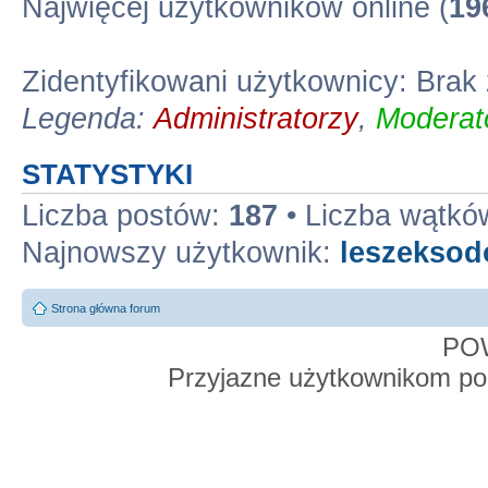
Najwięcej użytkowników online (
19
Zidentyfikowani użytkownicy: Bra
Legenda:
Administratorzy
,
Moderato
STATYSTYKI
Liczba postów:
187
• Liczba wątkó
Najnowszy użytkownik:
leszekso
Strona główna forum
PO
Przyjazne użytkownikom po