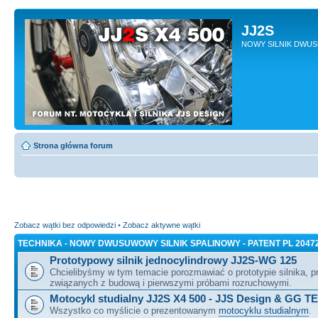
JJ2S
NOWY SILNIK DWU
Strona główna forum
Zobacz wątki bez odpowiedzi
•
Zobacz aktywne wątki
TECHNIKA - NOWY DWUSUWOWY SILNIK SPALINOWY - PATENT PL 2047
Prototypowy silnik jednocylindrowy JJ2S-WG 125
Chcielibyśmy w tym temacie porozmawiać o prototypie silnika, 
związanych z budową i pierwszymi próbami rozruchowymi.
Motocykl studialny JJ2S X4 500 - JJS Design & GG T
Wszystko co myślicie o prezentowanym
motocyklu studialnym
.